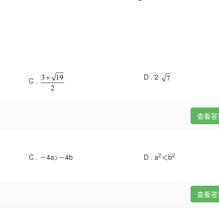
D .
2
C .
查看答
2
2
C .
－4a>－4b
D .
a
＜b
查看答