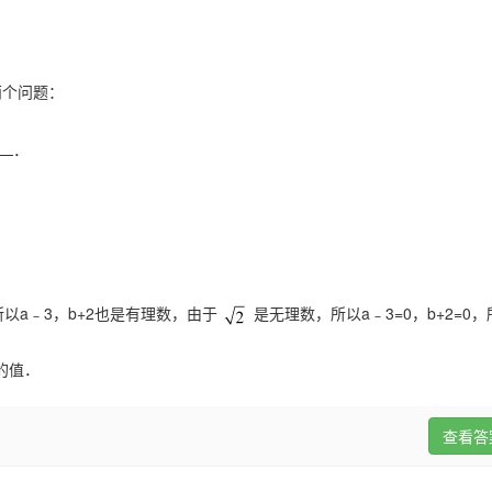
两个问题：
．
．
所以a﹣3，b+2也是有理数，由于
是无理数，所以a﹣3=0，b+2=0，所
的值．
查看答