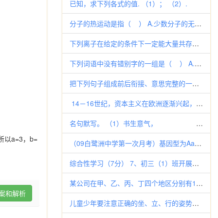
已知，求下列各式的值. （1）； （2）.
分子的热运动是指（ ） A.少数分子的无规则运动 B.一个分子的无规则运动
下列离子在给定的条件下一定能大量共存的是 A．加入Al粉放出H2的溶液中：Na+、K+、Fe3+、NO3—B．c(Fe3
下列词语中没有错别字的一组是（ ） A.形骸 辨证法 入不敷出 循私舞弊 B.寒暄 金刚钻
把下列句子组成前后衔接、意思完整的一段话。（只写句子的序号） ① 出现在我们面前的是一座美丽的小城。 ② 城中有一条小河
14－16世纪，资本主义在欧洲逐渐兴起，推动了新航路的开辟，新航路开辟的客观条件是( )①商人和新兴资产阶级需要黄金
名句默写。 （1）书生意气， 。（《沁园春·长沙》） （2）吾师道也，
以a=3，b=
（09白鹭洲中学第一次月考）基因型为AaBbCc的一个精原细胞(三对等位基因分别位于三对同源染色体上)，经减数分裂形成的
综合性学习（7分） 7、初三（1）班开展了主题为“趣味语文”综合性学习活动，第二小组任务是组织一场“趣味语文知识竞赛”活
某公司在甲、乙、丙、丁四个地区分别有150个、120个、180个、150个销售点，公司为了调查产品销售的情况，需从这60
案和解析
儿童少年要注意正确的坐、立、行的姿势，这个时期骨容易变形，是因为（） A.骨内有机物含量超过1/3，无机物含量少于2/