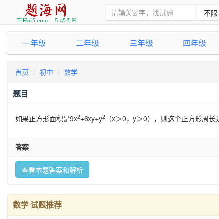
一年级
二年级
三年级
四年级
首页
初中
数学
题目
2
2
如果正方形面积是9x
+6xy+y
（x＞0，y＞0），则这个正方形周长
答案
查看本题答案和解析
数学 试题推荐