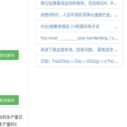
做匀加速直线运动的物体，先后经过A、B两点时，其速度分别为v和7v，经历时间为t，下列说法中正确的是
如图3所示，人沿平直的河岸以速度行走，且通过不可伸长的绳拖船，船沿绳的方向行进，此过程中绳始终与水面平行。当绳与河岸的夹
(5分)按要求填空 (1)羟基的电子式 (2)羧基的结构简式 (3
You must ________ your handwriting, I can't read your homewo
阅读下面这首宋诗，回答问题。 夏夜追凉 杨万里 夜热依然午热同，开门小立月明中。竹深树密虫鸣处，时有微凉不是风。
案和解析
已知：Fe2O3(s) + C(s) = CO2(g) + 2 Fe(s) ΔΗ=234.1 kJ・mol-1
案和解析
份的生产量又
生产量的
2