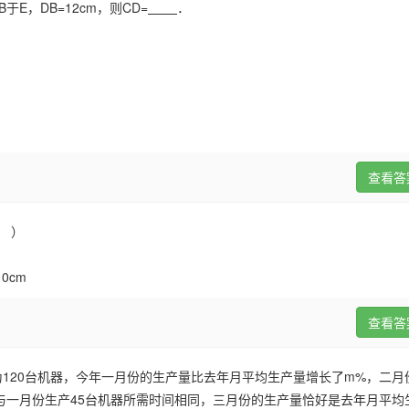
B
于
E
，
DB=12cm
，则
CD=
．
查看答
 ）
10cm
查看答
为
120
台机器，今年一月份的生产量比去年月平均生产量增长了
m%
，二月
与一月份生产
45
台机器所需时间相同，三月份的生产量恰好是去年月平均