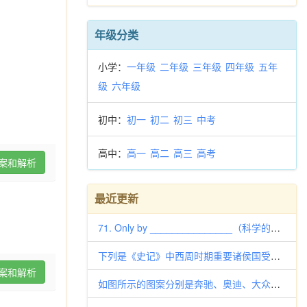
年级分类
小学：
一年级
二年级
三年级
四年级
五年
级
六年级
初中：
初一
初二
初三
中考
高中：
高一
高二
高三
高考
案和解析
最近更新
71. Only by _______________（科学的）training can Liu Xiang make
下列是《史记》中西周时期重要诸侯国受封情况的记载，其中属于同一类受封对象的是 ①“吴太伯，太伯弟仲雍，皆太王之子，丽王季
案和解析
如图所示的图案分别是奔驰、奥迪、大众、三菱汽车的车标，其中，可以看作由“基本图案”经过平移得到的是