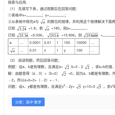
探索与应用．
（1） 先填写下表，通过观察后在回答问题：
①表格中x=
；y=
；
②从表格中探究a与
的数位的规律，并利用这个规律解决下面
已知
=1.8，若
=180，则a=
．
已知
=5.036，
=15.906，则
=
a
…
0.0001
0.01
1
100
10000
…
…
0.01
x
1
y
100
…
（2） 阅读例题，然后回答问题；
例题：设a、b是有理数，且满足a+
b=3﹣2
，求a+b的值
解：由题意得（a﹣3）+（b+2）
=0，因为a、b都是有理数，
﹣2，所以a+b=3+（﹣2）=﹣1．
2
y
问题：设x、y都是有理数，且满足x
﹣2y+
y=10+3
，求x
分类：高中 数学