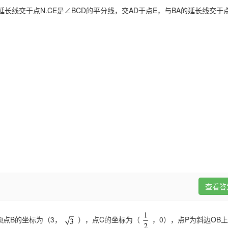
延长线交于点N.CE是∠BCD的平分线，交AD于点E，与BA的延长线交于点
查看答
顶点B的坐标为（3，
），点C的坐标为（
，0），点P为斜边OB