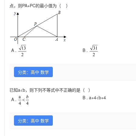
点，则PA+PC的最小值为（ ）
A .
B .
分类：高中 数学
已知a<b，则下列不等式中不正确的是（ ）
B .
a+4<b+4
A .
分类：高中 数学