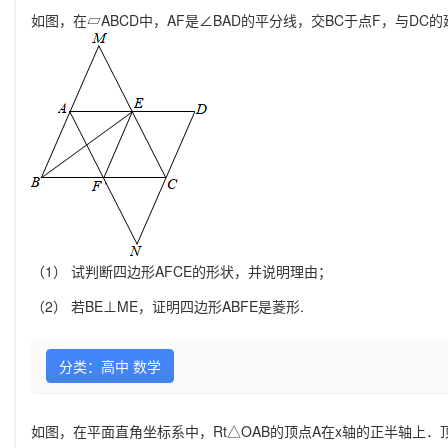
如图，在▱ABCD中，AF是∠BAD的平分线，交BC于点F，与DC的
（1） 试判断四边形AFCE的形状，并说明理由；
（2） 若BE⊥ME，证明四边形ABFE是菱形.
分类：高中 数学
如图，在平面直角坐标系中，Rt△OAB的顶点A在x轴的正半轴上．