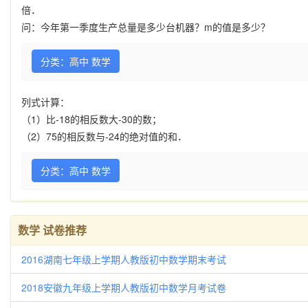
倍．
问：今年第一季度生产总量是多少台机器？
m
的值是多少？
分类：高中 数学
列式计算：
（
1
）比
-18
的相反数大
-30
的数；
（
2
）
75
的相反数与
-24
的绝对值的和．
分类：高中 数学
数学 试卷推荐
2016湖南七年级上学期人教版初中数学期末考试
2018安徽九年级上学期人教版初中数学月考试卷