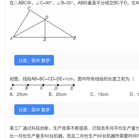
在
△
ABC
中，
∠
C=90
°
，
∠
B=30
°
，
AB
的垂直平分线交
BC
于
D
，交
A
分类：高中 数学
如图，线段
AB=BC=CD=DE=1cm
，图中所有线段的长度之和为（
A
．
25cm
B
．
20cm
C
．
15cm
D
．
分类：高中 数学
某工厂通过科技创新，生产效率不断提高．已知去年月平均生产量
比一月份生产量多
50
台机器，而且二月份生产
60
台机器所需要时间