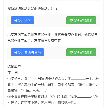
溜溜球的运动只是曲线运动。( )
分类：科学
查看答案和解析
小艾忘记完成老师布置的作业。课代表催交作业时，她谎称自
己的作业完成了，忘在家里没有带来。
分类：道德与法治
查看答案和解析
选词填空。
在 再
①院子里，邻（lín）居家的小姑娘青青，坐
一个小板
凳上，摆弄着地上的一只小蜗牛，口中还唱着：“蜗牛、蜗牛，
先出犄（jī）角后出头……”
②小青青在院子里唱着熟悉（xī）的儿歌，我便
也坐
不住了，连忙放下笔，奔出房门，想和她一起。