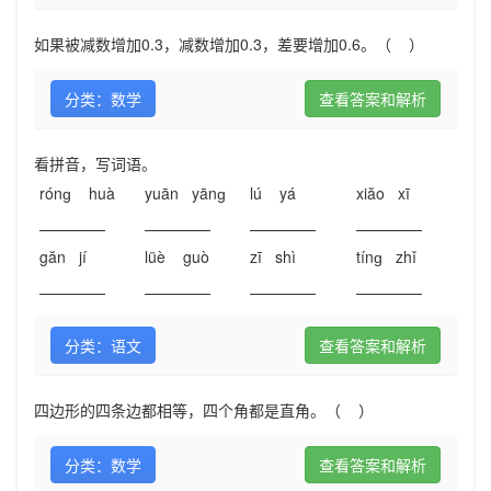
如果被减数增加0.3，减数增加0.3，差要增加0.6。（ ）
分类：数学
查看答案和解析
看拼音，写词语。
rónɡ huà
yuān yānɡ
lú yá
xiăo xī
găn jí
lüè guò
zī shì
tínɡ zhǐ
分类：语文
查看答案和解析
四边形的四条边都相等，四个角都是直角。（ ）
分类：数学
查看答案和解析