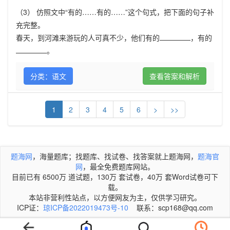
（3） 仿照文中“有的……有的……”这个句式，把下面的句子补
充完整。
春天，到河滩来游玩的人可真不少，他们有的
，有的
。
分类：语文
查看答案和解析
1
2
3
4
5
6
>
>>
题海网
，海量题库；找题库、找试卷、找答案就上题海网，
题海官
网
，最全免费题库网站。
目前已有 6500万 道试题，130万 套试卷，40万 套Word试卷可下
载。
本站非营利性站点，以方便网友为主，仅供学习研究。
ICP证：
琼ICP备2022019473号-10
联系：scp168@qq.com