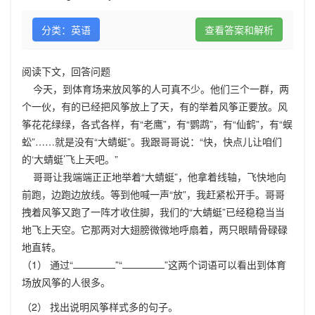
分类：英语
查看答案和解析
阅读下文，回答问题
今天，到体育场来放风筝的人可真不少。他们三个一群，两
个一伙，有的已经把风筝放上了天，有的举着风筝正要放。风
筝花花绿绿，各式各样，有“老鹰”，有“鹦鹉”，有“仙鹤”，有“蜈
蚣”……就是没有“大蜻蜓”。我跟哥哥说：“快，快点儿让咱们
的‘大蜻蜓’飞上天吧。”
哥哥让我端端正正地举着“大蜻蜓”，他拿着线轴，飞快地向
前跑，边跑边放线。等到他喊一声“放”，我赶紧松开手。哥哥
拽着风筝又跑了一阵才收住脚，我们的“大蜻蜓”已经稳稳当当
地飞上天空。它那两对大翅膀微微地呼扇着，两只眼睛骨碌碌
地直转。
（1） 通过“
”“
”这两个词语可以看出到体育
场放风筝的人很多。
（2） 找出说明风筝样式多的句子。