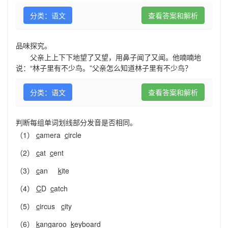
分类：语文
查看答案和解析
品味探究。
父亲上上下下地望了又望，用鼻子闻了又闻。他喃喃地
说：“林子里有不少鸟。”父亲怎么知道林子里有不少鸟？
分类：语文
查看答案和解析
判断每组单词划线部分发音是否相同。
（1）
c
amera
c
ircle
（2）
c
at
c
ent
（3）
c
an
k
ite
（4）
C
D
c
atch
（5）
c
ircus
c
ity
（6）
k
angaroo
k
eyboard