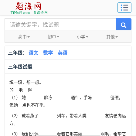
高中
初中
小学
其他
三年级：
语文
数学
英语
三年级试题
填一填，想一想。
的 地 得
（1） 她
脸冻
通红，手冻
僵硬，
但她一点也不在乎。
（2） 载着燕子
列车，带着人类
友情驶向远
方。
（3） 我们远远
看着它那美丽
羽毛，希望它