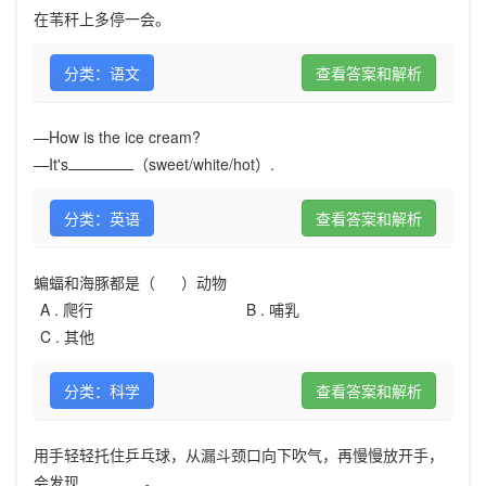
在苇秆上多停一会。
分类：语文
查看答案和解析
—How is the ice cream?
—It's
（sweet/white/hot）.
分类：英语
查看答案和解析
蝙蝠和海豚都是（ ）动物
A .
爬行
B .
哺乳
C .
其他
分类：科学
查看答案和解析
用手轻轻托住乒乓球，从漏斗颈口向下吹气，再慢慢放开手，
会发现
。