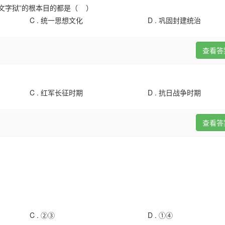
兴文字狱”的根本目的都是（ ）
C .
统一思想文化
D .
巩固封建统治
查看答
)
C .
红军长征时期
D .
抗日战争时期
查看答
C .
②③
D .
①④