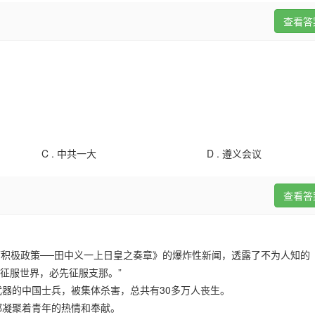
查看答
C .
中共一大
D .
遵义会议
查看答
蒙积极政策──田中义一上日皇之奏章》的爆炸性新闻，透露了不为人知的
欲征服世界，必先征服支那。”
器的中国士兵，被集体杀害，总共有30多万人丧生。
都凝聚着青年的热情和奉献。