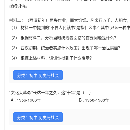
禄的引诱。
材料二：（西汉初年）民失作业，而大饥馑。凡米石五千，人相食
（1） 材料一中提到的“不要人民读书”是指什么事？其中“只读一种
（2） 根据材料二，分析当时统治者面临的首要问题是什么？
（3） 西汉初期，统治者实施什么政策？出现了哪一治世局面？
（4） 根据上述材料，谈谈你得到了什么启示？
分类：初中 历史与社会
“
”长达十年之久，这“十年”是（ ）
A .
1956-1966年
B .
1958-1968年
分类：初中 历史与社会