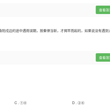
查看答
渔阳戍边的途中遇雨误期，按秦律当斩，才揭竿而起的，如果说没有遇到
查看答
C .
①④
D .
②④