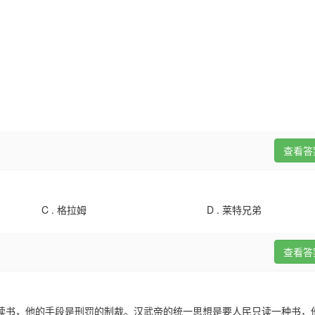
查看答
C .
格拉姆
D .
莱特兄弟
查看答
读书，他的手段是刑罚的制裁。汉武帝的统一思想是要人民只读一种书，