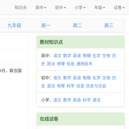
知识点
高中
初中
小学
年级
试卷
九年级
高一
高二
高三
教材知识点
高中：
语文
数学
英语
物理
化学
生物
历
史
政治
地理
信息
通用技术
5月，联合国
初中：
语文
数学
英语
物理
化学
生物
历
史
道法
地理
科学
信息
历史与社会
小学：
语文
数学
英语
科学
道法
在线试卷