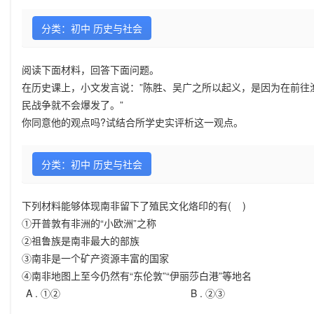
分类：初中 历史与社会
阅读下面材料，回答下面问题。
在历史课上，小文发言说：”陈胜、吴广之所以起义，是因为在前往
民战争就不会爆发了。”
你同意他的观点吗?试结合所学史实评析这一观点。
分类：初中 历史与社会
下列材料能够体现南非留下了殖民文化烙印的有( )
①开普敦有非洲的“小欧洲”之称
②祖鲁族是南非最大的部族
③南非是一个矿产资源丰富的国家
④南非地图上至今仍然有“东伦敦”“伊丽莎白港”等地名
A .
①②
B .
②③