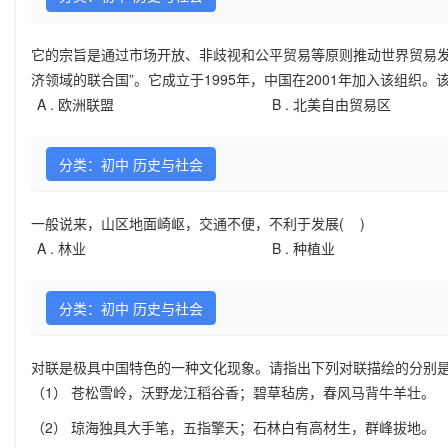
它的宗旨是通过市场开放、非歧视和公平贸易等原则推动世界贸易发
济领域的联合国”。它成立于1995年，中国在2001年加入该组织
A .
欧洲联盟
B .
北美自由贸易区
分类：初中 历史与社会
一般说来，山区地面崎岖，交通不便，不利于发展( )
A .
林业
B .
种植业
分类：初中 历史与社会
对联是极具中国特色的一种文化现象。请指出下列对联描绘的分别
（1） 苍松雪岭，沃野龙江稻谷香；碧草毡房，春风马背牛羊壮。
（2） 琼海独具大手笔，五指擎天；石林白有高材生，群峰拔地。