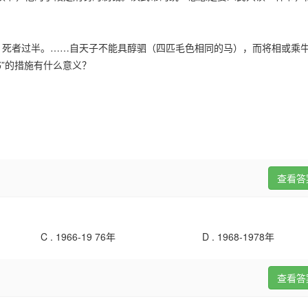
，死者过半。……自天子不能具醇驷（四匹毛色相同的马），而将相或乘
书”的措施有什么意义？
查看答
C .
1966-19 76年
D .
1968-1978年
查看答