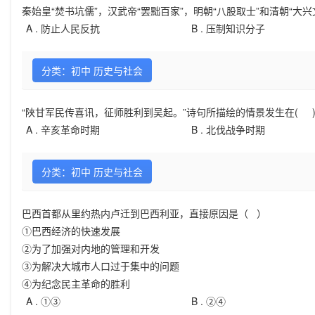
秦始皇“焚书坑儒”，汉武帝“罢黜百家”，明朝“八股取士”和清朝“大
A .
防止人民反抗
B .
压制知识分子
分类：初中 历史与社会
“陕甘军民传喜讯，征师胜利到吴起。”诗句所描绘的情景发生在( 
A .
辛亥革命时期
B .
北伐战争时期
分类：初中 历史与社会
巴西首都从里约热内卢迁到巴西利亚，直接原因是（ ）
①巴西经济的快速发展
②为了加强对内地的管理和开发
③为解决大城市人口过于集中的问题
④为纪念民主革命的胜利
A .
①③
B .
②④