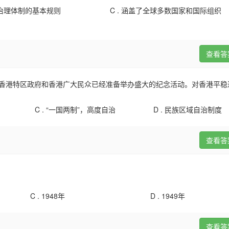
治理体制的基本规则
C .
涵盖了全球多数国家和国际组织
查看答
子，香港特区政府和香港广大民众已经准备举办盛大的纪念活动。对香港平
C .
“一国两制”，高度自治
D .
民族区域自治制度
查看答
C .
1948年
D .
1949年
查看答