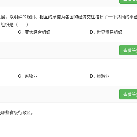
展，以明确的规则、相互的承诺为各国的经济交往搭建了一个共同的平台
。该组织是（ ）
C .
亚太经合组织
D .
世界贸易组织
查看答
C .
畜牧业
D .
旅游业
查看答
是哪些省级行政区。