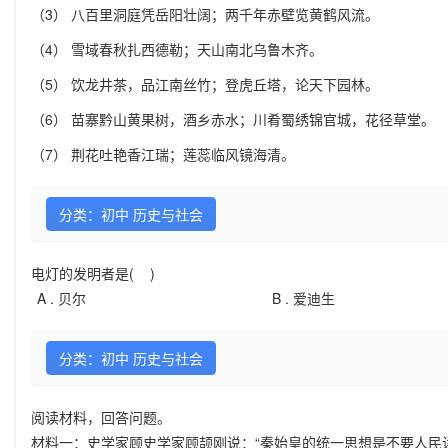
（3） 八百里洞庭凭岳阳壮阔；两千年赤壁览黄鹤风流。
（4） 雪域春秋扎西德勒；天山南北乌鲁木齐。
（5） 饮龙井茶，品江南丝竹；登虎丘塔，论天下园林。
（6） 苗寨黔山黄果树，酒乡赤水；川肴蜀绣锦官城，花径草堂。
（7） 荆花吐艳香江瑞；莲蕊临风镜海清。
分类：初中 历史与社会
电灯的发明者是( )
A .
贝尔
B .
爱迪生
分类：初中 历史与社会
阅读材料，回答问题。
材料一：史学家顾史学家顾颉刚说：“秦始皇的统一思想是不要人民