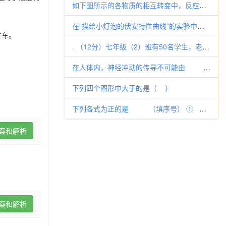
如下图所示的各物质的相互转变中，反应①、②是重要的工业反应，A的相对分子质量为120。X被人体吸入会与血红蛋白结合而使人
在“描绘小灯泡的伏安特性曲线”的实验中，除有－标有“6V，1.5W”的小灯泡、导线和开关外，还有： A．直流电源 6V
牛车。
. （12分）七年级（2）班有50名学生，老师安排每人制作一件A型或B型的陶艺品，学校现有甲种制作材料36kg ，乙种制
在人体内，神经冲动的传导不可能由 A．轴突→
下列四个图形中大于的是（ ）
下列各式为正的是 （填序号） ① ② ③ ④
案和解析
案和解析