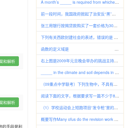
A month’s _____ is required from whichever party wishes to e
前一段时间，我国政府掀起了治安反“黑”、手机反“黄”等多项专项行动。2010年6月13日，公安部又部署全国“2010严打
张三用银行按揭贷款购买了一套价格为30万元的新房，首付现金8万元，然后在15年内付清贷款22万元及利息6万元。其中的30
下列有关西欧封建社会的表述，错误的是 A．封建主与附庸之间的关系以血缘为纽带 B．罗马教廷有至高无上的权力 C．教皇和
函数的定义域是 （ ） A．
右上图是2009年元旦晚会举办的挑战主持人大赛上，七位评委为某选手打出的分数的茎叶统计图，去掉一个最高分和一个最低分后，
案和解析
_____ in the climate and soil depends in a way on the experi
（09重点中学联考）下列生物中，不具有叶绿体，但具有细胞壁的是①噬菌体 ②大肠杆菌 ③颤藻 ④绿藻A
阅读下面的文字，根据要求写一篇不少于800字的文章。 说起2009年央视春晚，恐怕第一个想起的就会是“一夜捧红小沈阳”。
案和解析
（1）学校运动会上短跑项目“发令枪”里的火药成分为KClO3，MnO2和红磷，当扣动扳机时，①撞针撞击火药，产生热量使K
概要写作Many ofus do the revision work alone by shutting ourselv
他的手段是利