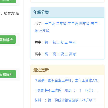
年级分类
，被誉为“经
小学：
一年级
二年级
三年级
四年级
五年
级
六年级
案和解析
初中：
初一
初二
初三
中考
高中：
高一
高二
高三
高考
最近更新
案和解析
李某是一国有企业工程师，去年工资收入36000元，奖金8000元，个人专利转让收入5000元；其妻开一家个体杂货店，年收
下列解释不正确的一项是（ ）（2分） A．人迹罕至：少有人来。涉足 ：指进入某种环境或生活范围。 B．骊歌：告别
材料一：据一份统计报告显示，24岁以下的网民占全国上网总人数的55％，在泡网吧的人群中青少年占80％以上。有的中小学生对