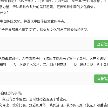
忘茉莉花》《欢乐颂》，九支曲目，九种形态，绘一幕“光影山水卷”，汇
情感力量，传达着融合共处的美好愿景，更传递着中国的文化自信。
了什么？
例中国传统文化。并说说中国传统文化的特点。
“全世界都被杭州美哭了”，请你从文化的角度谈谈你的感受。
查看答
名队员战胜对手，为中国男子乒乓球团体赛迎来了第一个金牌。这充分说明
精神
C .
追逐个人名利，显示自己的成绩
D .
超越自我，勇于奉
查看答
亲自经历的事情。
钱。我没有贪小便宜，当时就把钱退还了营业员。
征文评比、歌咏比赛、观看影片等一系列活动。我写的电影《长征》观后感