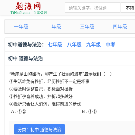
一年级
二年级
三年级
四年级
初中道德与法治：
七年级
八年级
九年级
中考
初中 道德与法治
“断崖是山的挫折，却产生了壮丽的瀑布”启示我们（ ）
①生活难免有挫折，经历挫折不一定是坏事
②要及时调整自己，积极面对挫折
③挫折孕育着成功，挫折越多越好
④挫折只会让人消沉，阻碍前进的步伐
A .
①②
B .
①③
分类：初中 道德与法治