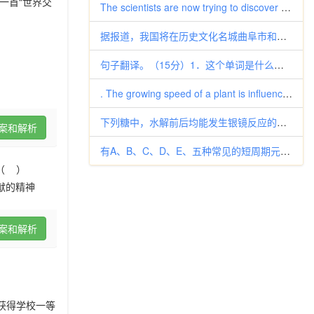
一首“世界交
The scientists are now trying to discover what use could be
据报道，我国将在历史文化名城曲阜市和邹城市之间的九龙山建立“中华文化标志城”。该区域是哪家学派的诞生地 A．道家
句子翻译。（15分）1．这个单词是什么意思?它的意思是你非常崇拜的某个人。_______________________
. The growing speed of a plant is influenced by a number of
下列糖中，水解前后均能发生银镜反应的是 A．麦芽糖 B．蔗糖 C．淀粉 D．纤维素
案和解析
有A、B、C、D、E、五种常见的短周期元素，它们的原子序数依次增大，其中C元素原子最外层电子数是次外层电子数的3倍，B元
（ ）
献的精神
案和解析
获得学校一等