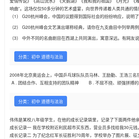
爱情传说》《高山流水》《天鹅湖》《我和我的祖国》《月光》《难
响曲”。这场仅仅50多分钟的艺术盛宴，向世界传递着人类共通的
（1） G20杭州峰会，中国的议题得到国际社会的纷纷响应，说明
（2） G20杭州峰会文艺演出堪称经典，请你在九支曲目中列举两
（3） 中外不同的名曲剧目在西湖上共同演出，寓意深远。有网友说
分类：初中 道德与法治
2008年北京奥运会上，中国乒乓球队队员马林、王励勤、王浩三
A .
团结合作、互相支持的团队精神
B .
不屈不挠、顽强拼搏的
分类：初中 道德与法治
伟伟是某校八年级学生，在他的成长记录袋里，记录了下面两件他
成长记录一 我在学校附近利民超市买东西，营业员多找给我30元
成长记录二 为了纪念红军长征胜利70周年，学校举办了图片展、