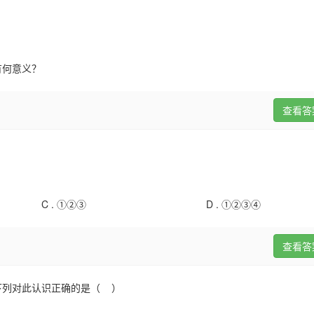
有何意义？
查看答
C .
①②③
D .
①②③④
查看答
下列对此认识正确的是（ ）