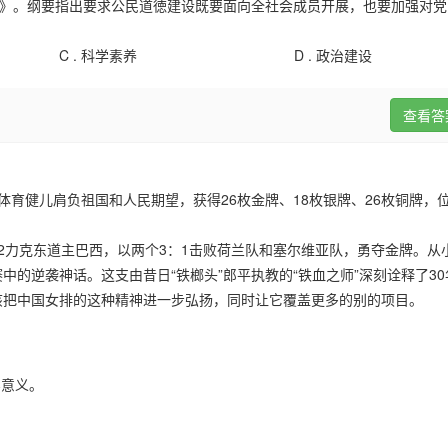
施纲要》。纲要指出要求公民道徳建设既要面向全社会成员开展，也要加强对
C .
科学素养
D .
政治建设
查看答
国体育健儿肩负祖国和人民期望，获得26枚金牌、18枚银牌、26枚铜牌，
2力克东道主巴西，以两个3：1击败荷兰队和塞尔维亚队，勇夺金牌。从
的逆袭神话。这支由昔日“铁榔头”郎平执教的“铁血之师”深刻诠释了3
该把中国女排的这种精神进一步弘扬，同时让它覆盖更多的别的项目。
实意义。