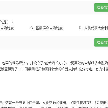
查看答
的是( )
域自治制度
C .
基层群众自治制度
D .
人民代表大会制
查看答
包容的世界经济”，并设立了“创新增长方式”、“更高效的全球经济金融治
议程设置得到了二十国集团成员和国际社会的广泛支持和充分肯定，有力地
上进行。这是一台彰显中西合璧、文化交融的演出，《春江花月夜》《采茶舞