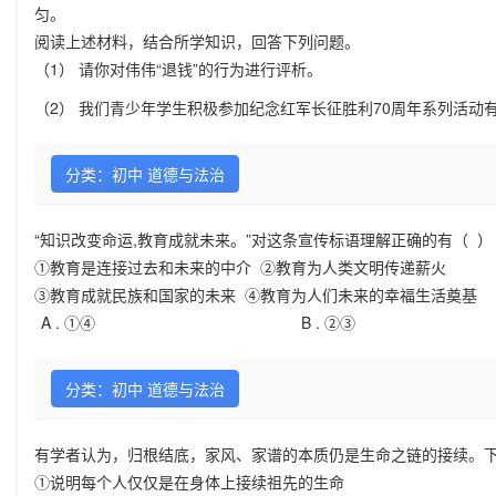
匀。
阅读上述材料，结合所学知识，回答下列问题。
（1）
请你对伟伟“退钱”的行为进行评析。
（2）
我们青少年学生积极参加纪念红军长征胜利70周年系列活动
分类：初中 道德与法治
“知识改变命运,教育成就未来。”对这条宣传标语理解正确的有（ ）
①教育是连接过去和未来的中介 ②教育为人类文明传递薪火
③教育成就民族和国家的未来 ④教育为人们未来的幸福生活奠基
A .
①④
B .
②③
分类：初中 道德与法治
有学者认为，归根结底，家风、家谱的本质仍是生命之链的接续。
①说明每个人仅仅是在身体上接续祖先的生命