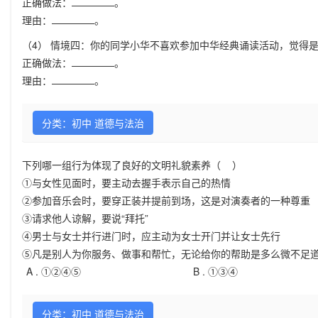
正确做法：
。
理由：
。
（4） 情境四：你的同学小华不喜欢参加中华经典诵读活动，觉得
正确做法：
。
理由：
。
分类：初中 道德与法治
下列哪一组行为体现了良好的文明礼貌素养（ ）
①与女性见面时，要主动去握手表示自己的热情
②参加音乐会时，要穿正装并提前到场，这是对演奏者的一种尊重
③请求他人谅解，要说“拜托”
④男士与女士并行进门时，应主动为女士开门并让女士先行
⑤凡是别人为你服务、做事和帮忙，无论给你的帮助是多么微不足道
A .
①②④⑤
B .
①③④
分类：初中 道德与法治