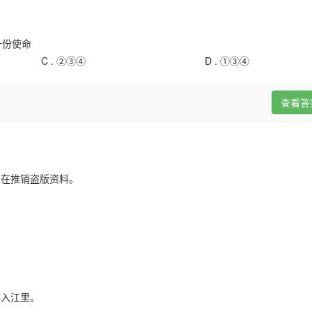
一份使命
C .
②③④
D .
①③④
查看答
正在推销盗版资料。
排入江里。