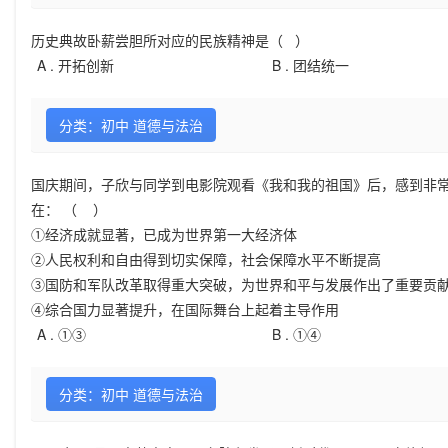
历史典故卧薪尝胆所对应的民族精神是（ ）
A .
开拓创新
B .
团结统一
分类：初中 道德与法治
国庆期间，子欣与同学到电影院观看《我和我的祖国》后，感到非常
在： （ ）
①经济成就显著，已成为世界第一大经济体
②人民权利和自由得到切实保障，社会保障水平不断提高
③国防和军队改革取得重大突破，为世界和平与发展作出了重要贡
④综合国力显著提升，在国际舞台上起着主导作用
A .
①③
B .
①④
分类：初中 道德与法治