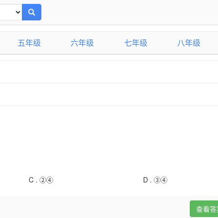
五年级
六年级
七年级
八年级
C .
②④
D .
③④
查看答