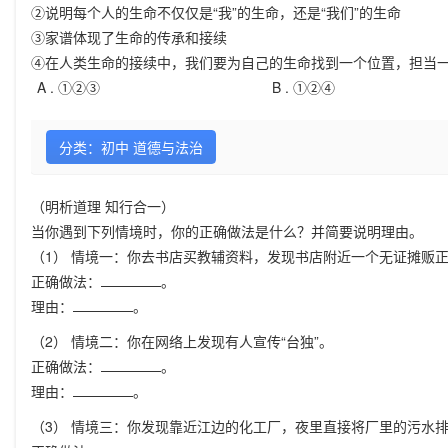
②说明每个人的生命不仅仅是“我”的生命，还是“我们”的生命
③家谱体现了生命的传承和接续
④在人类生命的接续中，我们要为自己的生命找到一个位置，担当
A .
①②③
B .
①②④
分类：初中 道德与法治
（明析道理 知行合一）
当你遇到下列情境时，你的正确做法是什么？并简要说明理由。
（1） 情境一：你去书店买教辅资料，发现书店附近一个无证摊贩
正确做法：
。
理由：
。
（2） 情境二：你在网络上发现有人宣传“台独”。
正确做法：
。
理由：
。
（3） 情境三：你发现靠近江边的化工厂，夜里直接将厂里的污水