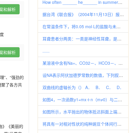
How often ______ he______ in summer? Adoes; swim B is;
案和解析
据台湾《联合报》（2004年11月13日）报道，有83%的台湾民众认为孙中山是“中华民国”的“国父”，这主要是基于（
在常温条件下，将0.05 mol·L的盐酸与未知浓度的NaOH溶液以1：2的体积比混合，所得溶液的PH为2。用上述 Na
度
耳聋患者分两类：一类是神经性耳聋，是由于 损坏引起的；另一类是非神经耳聋，它是由
......
案和解析
某溶液中含有Na+、CO32－、HCO3－、Cl－，在加入Na2O2后浓度不发生变化的是 A. Na+、CO32－
设NA表示阿伏加德罗常数的数值，下列叙述中正确的是 A. 22.4 L的CO气体与l mol N2所含的
理”、“强劲的
凝聚了各方共
双曲线的虚轴长为（） A． B． C． D．
如图4，一次函数y1=mx＋n（m≠0）与二次函数y2=ax2＋bx＋c（a≠0）的图象相交于两点A（－1，5）、B（9
如图所示，水平抛出的物体抵达斜面上端P处，其速度方向恰好沿斜面方向，然后沿斜面无摩擦滑下，下列选项中的图象是描述物体沿x
将具有一对相对性状的纯种豌豆个体间行种植；另将具有一对相对性状的纯种玉米个体间行种植。具有隐性性状的一行植株上所产生的F
曲》《美丽的