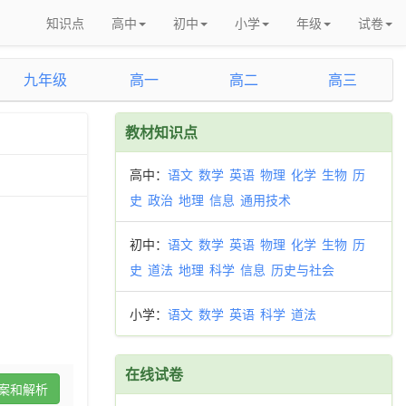
知识点
高中
初中
小学
年级
试卷
九年级
高一
高二
高三
教材知识点
高中：
语文
数学
英语
物理
化学
生物
历
史
政治
地理
信息
通用技术
初中：
语文
数学
英语
物理
化学
生物
历
史
道法
地理
科学
信息
历史与社会
小学：
语文
数学
英语
科学
道法
在线试卷
案和解析