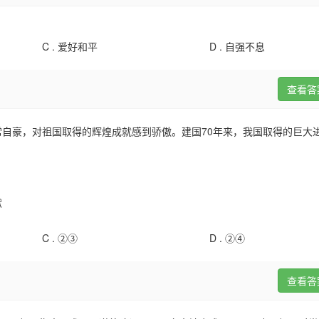
C .
爱好和平
D .
自强不息
查看答
自豪，对祖国取得的辉煌成就感到骄傲。建国70年来，我国取得的巨大
献
C .
②③
D .
②④
查看答