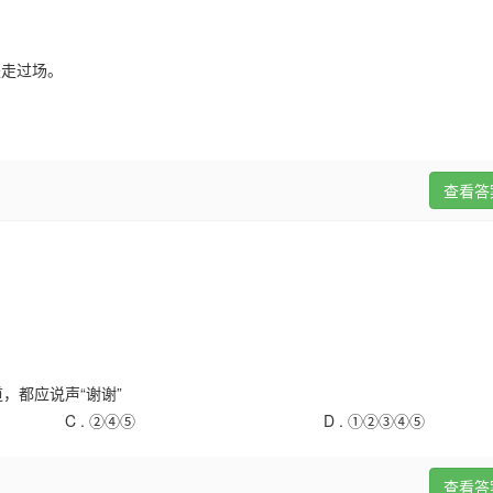
是走过场。
查看答
，都应说声“谢谢”
C .
②④⑤
D .
①②③④⑤
查看答