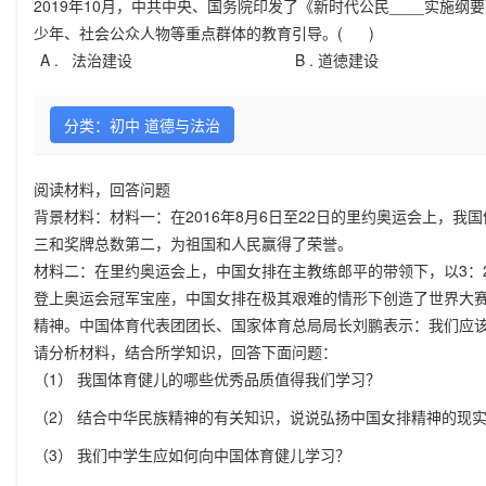
2019年10月，中共中央、国务院印发了《新时代公民____实
少年、社会公众人物等重点群体的教育引导。( )
A .
法治建设
B .
道徳建设
分类：初中 道德与法治
阅读材料，回答问题
背景材料：材料一：在2016年8月6日至22日的里约奥运会上，我
三和奖牌总数第二，为祖国和人民赢得了荣誉。
材料二：在里约奥运会上，中国女排在主教练郎平的带领下，以3：
登上奥运会冠军宝座，中国女排在极其艰难的情形下创造了世界大赛中
精神。中国体育代表团团长、国家体育总局局长刘鹏表示：我们应
请分析材料，结合所学知识，回答下面问题：
（1） 我国体育健儿的哪些优秀品质值得我们学习？
（2） 结合中华民族精神的有关知识，说说弘扬中国女排精神的现
（3） 我们中学生应如何向中国体育健儿学习？