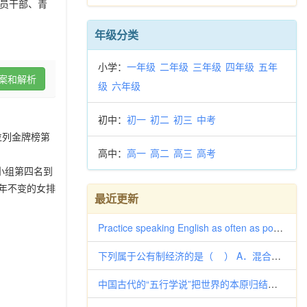
党员干部、青
年级分类
小学：
一年级
二年级
三年级
四年级
五年
案和解析
级
六年级
初中：
初一
初二
初三
中考
位列金牌榜第
高中：
高一
高二
高三
高考
小组第四名到
0年不变的女排
最近更新
Practice speaking English as often as possible and_____your
下列属于公有制经济的是（ ） A．混合所有制经济中的集体成分 B．混合所有制经济中的外资成分 C．股份有限公司中的
中国古代的“五行学说”把世界的本原归结为“五行”，认为宇宙万物都由木、火、土、金、水五种基本物质的运行(运动)和变化所构