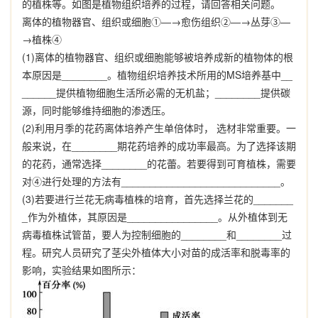
的植株等。如图是植物组织培养的过程，请回答相关问题。
离体的植物器官、组织或细胞
①
―
→
愈伤组织
②
―
→
丛芽
③
―
→
植株
④
(1)
离体的植物器官、组织或细胞能够被培养成新的植物体的根
本原因是
________
。植物组织培养技术所用的
MS
培养基中
__
______
提供植物细胞生活所必需的无机盐；
________
提供碳
源，同时能够维持细胞的渗透压。
(2)
利用月季的花药离体培养产生单倍体时，
选材非常重要。一
般来说，在
________
期花药培养的成功率最高。为了选择该期
的花药，通常选择
________
的花蕾。若要得到可育植株，需要
对
④
进行处理的方法有
____________________________
。
(3)
若要进行兰花无病毒植株的培育，首先选择兰花的
_______
_
作为外植体，其原因是
________________
。从外植体到无
病毒植株试管苗，要人为控制细胞的
________
和
________
过
程。研究人员研究了茎尖外植体大小对苗的成活率和脱毒率的
影响，实验结果如图所示：