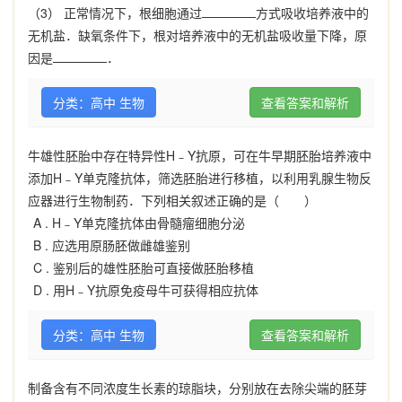
（3） 正常情况下，根细胞通过
方式吸收培养液中的
无机盐．缺氧条件下，根对培养液中的无机盐吸收量下降，原
因是
．
分类：高中 生物
查看答案和解析
牛雄性胚胎中存在特异性H﹣Y抗原，可在牛早期胚胎培养液中
添加H﹣Y单克隆抗体，筛选胚胎进行移植，以利用乳腺生物反
应器进行生物制药．下列相关叙述正确的是（ ）
A .
H﹣Y单克隆抗体由骨髓瘤细胞分泌
B .
应选用原肠胚做雌雄鉴别
C .
鉴别后的雄性胚胎可直接做胚胎移植
D .
用H﹣Y抗原免疫母牛可获得相应抗体
分类：高中 生物
查看答案和解析
制备含有不同浓度生长素的琼脂块，分别放在去除尖端的胚芽