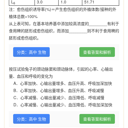
L
3.0
1.0
51.71
6
注：
愈伤组织诱导率
(%)
＝产生愈伤组织的外植体数
/
接种的外
植体总数
×
100%
从上表可知，在基本培养基中添加较高浓度的
________
有利于
食用稗的胚形成愈伤组织，而添加
________
则不利于食用稗的
胚形成愈伤组织。
分类：高中 生物
查看答案和解析
按压试验兔子的颈动脉窦和颈动脉体，引起的心率、心输出
量、血压和呼吸的变化为
A
．心率加快、心输出量增多、血压升高、呼吸加深加快
B
．心率加快、心输出量增多、血压升高、呼吸减慢
C
．心率减慢、心输出量减少、血压降低、呼吸减慢
D
．心率减慢、心输出量减少、血压降低、呼吸加深加快
分类：高中 生物
查看答案和解析