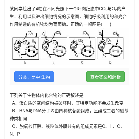
某同学绘出了
4
幅在不同光照下一个叶肉细胞中
CO
与
O
的产
2
2
生．利用以及进出细胞情况的示意图，细胞呼吸利用的和光合
作用制造的有机物均为葡萄糖。正确的一幅图是
( )
分类：高中 生物
查看答案和解析
下列关于生物体内化合物的正确叙述是
A
．蛋白质的空间结构被破坏时，其特定功能不会发生改变
B
．
RNA
与
DNA
分子均由四种核苷酸组成，且组成二者的碱基
种类相同
C
．脱氧核苷酸、线粒体外膜共有的组成元素是
C
、
H
、
O
、
N
、
P