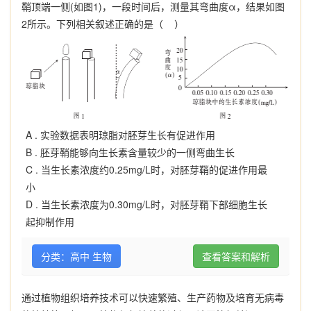
鞘顶端一侧(如图1)，一段时间后，测量其弯曲度α，结果如图
2所示。下列相关叙述正确的是（ ）
A .
实验数据表明琼脂对胚芽生长有促进作用
B .
胚芽鞘能够向生长素含量较少的一侧弯曲生长
C .
当生长素浓度约0.25mg/L时，对胚芽鞘的促进作用最
小
D .
当生长素浓度为0.30mg/L时，对胚芽鞘下部细胞生长
起抑制作用
分类：高中 生物
查看答案和解析
通过植物组织培养技术可以快速繁殖、生产药物及培育无病毒