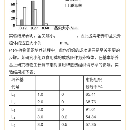
实验结果表明，茎尖越小，
________
，因此脱毒培养中茎尖外
植体的适宜大小为
________mm
。
(4)
在植物组织培养过程中，愈伤组织的成功诱导是至关重要的
步骤。某研究小组以食用稗的成熟胚作为外植体，在基本培养
基上研究植物生长调节剂对食用稗愈伤组织诱导率的影响。实
验结果如下表：
培养基
愈伤组织
代号
诱导率
/%
L
1.0
0
65.41
1
L
2.0
0
68.76
2
L
3.0
0
91.01
3
L
3.0
0.2
54.84
4
L
3.0
0.5
57.35
5