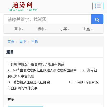
高中
初中
小学
其他
首页
高中
生物
题目
下列哪种情况与蛋白质的功能没有关系
＋
A．Na
由低浓度的红细胞进入高浓度的血浆中 B．海带细
胞从海水中富集碘
C．葡萄糖从血浆进入红细胞 D．O
和CO
在肺泡
2
2
与血液间的气体交换
答案