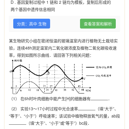
D .
基因复制过程中 1 链和 2 链均为模板，复制后形成的
两个基因中遗传信息相同
分类：高中 生物
查看答案和解析
某生物研究小组在密闭恒温的玻璃温室内进行植物无土栽培实
验，连续48h测定温室内二氧化碳浓度及植物二氧化碳吸收速
率，得到如图所示曲线．请回答下列相关问题：
（1） 在6h时叶肉细胞中能产生[H]的细胞器有
．
（2） 实验13～17小时过程中光合速率
（填“大于”、
“等于”、“小于”）呼吸速率；该试验中植物释放氧气的量，ab段
（填“大于”、“小于”或“等于”）bc段．