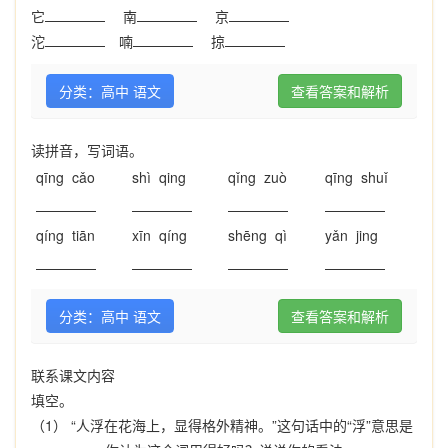
它
南
京
沱
喃
掠
分类：高中 语文
查看答案和解析
读拼音，写词语。
qīng cǎo
shì qing
qǐng zuò
qīng shuǐ
qíng tiān
xīn qíng
shēng qì
yǎn jing
分类：高中 语文
查看答案和解析
联系课文内容
填空。
（1） “人浮在花海上，显得格外精神。”这句话中的“浮”意思是