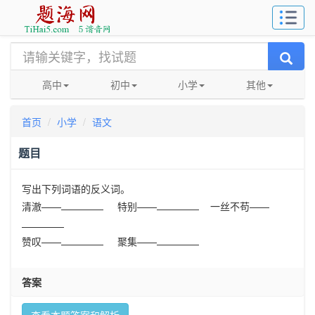
高中
初中
小学
其他
首页
小学
语文
题目
写出下列词语的反义词。
清澈——
特别——
一丝不苟——
赞叹——
聚集——
答案