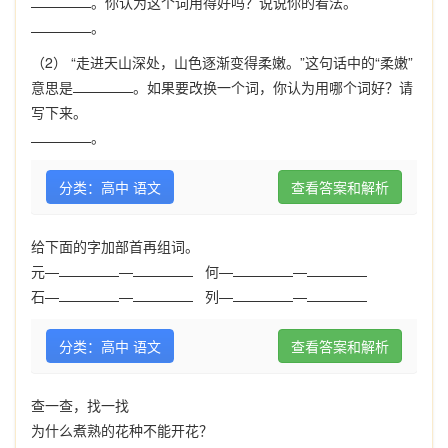
。你认为这个词用得好吗？说说你的看法。
。
（2） “走进天山深处，山色逐渐变得柔嫩。”这句话中的“柔嫩”
意思是
。如果要改换一个词，你认为用哪个词好？请
写下来。
。
分类：高中 语文
查看答案和解析
给下面的字加部首再组词。
元—
—
何—
—
石—
—
列—
—
分类：高中 语文
查看答案和解析
查一查，找一找
为什么煮熟的花种不能开花？