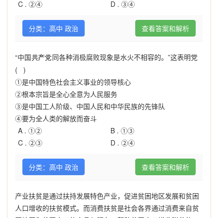
C .
②④
D .
③④
分类：高中 政治
查看答案和解析
“中国
同各种消极腐败现象是水火不相容的。”这表明党
( )
①是中国特色社会主义事业的领导核心
②根本宗旨是全心全意为人民服务
③是中国工人阶级、中国人民和中华民族的先锋队
④要为全人类的解放而奋斗
A .
①②
B .
①③
C .
②③
D .
②④
分类：高中 政治
查看答案和解析
产业扶贫是通过扶持发展特色产业，促进贫困地区发展和贫困
人口增收的扶贫模式。而消费扶贫是社会各界通过消费来自贫