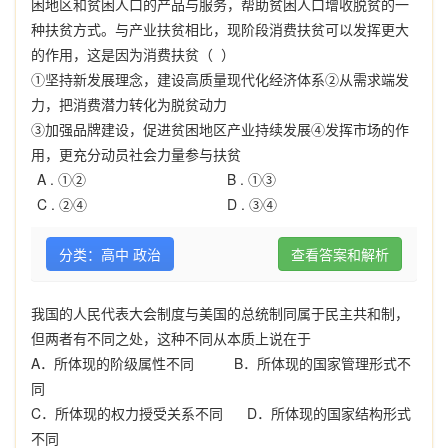
困地区和贫困人口的产品与服务，帮助贫困人口增收脱贫的一
种扶贫方式。与产业扶贫相比，现阶段消费扶贫可以发挥更大
的作用，这是因为消费扶贫（ ）
①坚持新发展理念，建设高质量现代化经济体系②从需求端发
力，把消费潜力转化为脱贫动力
③加强品牌建设，促进贫困地区产业持续发展④发挥市场的作
用，更充分动员社会力量参与扶贫
A .
①②
B .
①③
C .
②④
D .
③④
分类：高中 政治
查看答案和解析
我国的人民代表大会制度与美国的总统制同属于民主共和制，
但两者有不同之处，这种不同从本质上说在于
A
．所体现的阶级属性不同
B
．所体现的国家管理形式不
同
C
．所体现的权力授受关系不同
D
．所体现的国家结构形式
不同