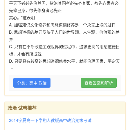
平天下者必先治其国，欲治其国者必先齐其家，欲先齐家者必
先修己身，欲先修身者必先正
其心。
”
这表明
A.
加强知识文化修养和思想道德修养是一个永无止境的过程
B.
思想道德的差异反映了人们的世界观、人生观、价值观的差
异
C.
只有在不断改造主观世界的过程中，追求更高的思想道德目
标，才会有所成就
D.
只要具有较高的思想道德修养水平，就能治理国家、平定天
下
分类：高中 政治
查看答案和解析
政治 试卷推荐
2014宁夏高一下学期人教版高中政治期末考试