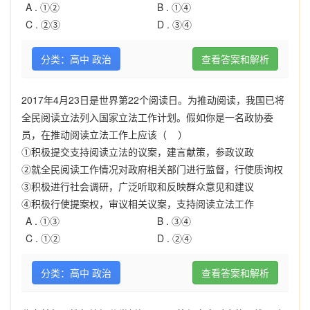
A .
①②
B .
①④
C .
②③
D .
③④
分类：高中 政治
查看答案和解析
2017年4月23日是世界第22个阅读日。为推动阅读，我国已将
全民阅读立法列入国家立法工作计划。假如你是一名政协委
员，在推动阅读立法工作上应该（ ）
①积极提交支持阅读立法的议案，建言献策，参政议政
②就全民阅读工作情况对政府相关部门进行监督，行使质询权
③积极进行社会调研，广泛听取和反映群众意见和建议
④积极行使提案权，审议相关议案，支持阅读立法工作
A .
①③
B .
③④
C .
①②
D .
②④
分类：高中 政治
查看答案和解析