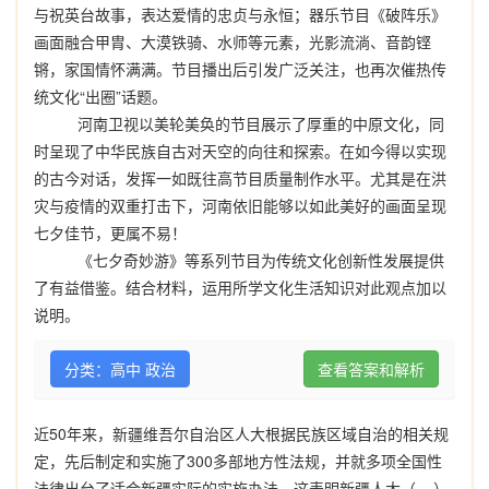
与祝英台故事，表达爱情的忠贞与永恒；器乐节目《破阵乐》
画面融合甲胄、大漠铁骑、水师等元素，光影流淌、音韵铿
锵，家国情怀满满。节目播出后引发广泛关注，也再次催热传
统文化“出圈”话题。
河南卫视以美轮美奂的节目展示了厚重的中原文化，同
时呈现了中华民族自古对天空的向往和探索。在如今得以实现
的古今对话，发挥一如既往高节目质量制作水平。尤其是在洪
灾与疫情的双重打击下，河南依旧能够以如此美好的画面呈现
七夕佳节，更属不易！
《七夕奇妙游》等系列节目为传统文化创新性发展提供
了有益借鉴。结合材料，运用所学文化生活知识对此观点加以
说明。
分类：高中 政治
查看答案和解析
近50年来，新疆维吾尔自治区人大根据民族区域自治的相关规
定，先后制定和实施了300多部地方性法规，并就多项全国性
法律出台了适合新疆实际的实施办法。这表明新疆人大（ ）