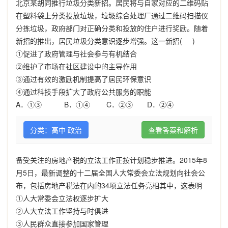
北京某胡同推行垃圾分类新招。居民将与自家对应的二维码贴
在塑料袋上分类投放垃圾，垃圾综合处理厂通过二维码扫描仪
分拣垃圾，政府部门对正确分类和投放的住户进行奖励。随着
新招的推出，居民垃圾分类意识逐步增强。这一新招
( )
①
促进了政府管理与社会参与有机结合
②
维护了市场在社区建设中的主导作用
③
通过有效的激励机制提高了居民环保意识
④
通过科技手段扩大了政府公共服务的职能
A
．
①③ B
．
①④ C
．
②③ D
．
②④
分类：高中 政治
查看答案和解析
备受关注的房地产税的立法工作正按计划稳步推进。
2015
年
8
月
5
日，最新调整的十二届全国人大常委会立法规划向社会公
布，包括房地产税法在内的
34
项立法任务亮相其中，这表明
①人大常委会立法权逐步扩大
②人大立法工作坚持与时俱进
③人民群众直接参加国家管理