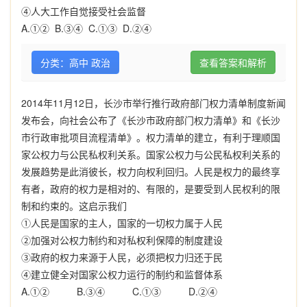
④人大工作自觉接受社会监督
A.
①②
B.
③④
C.
①③
D.
②④
分类：高中 政治
查看答案和解析
2014年11月12日
，长沙市举行推行政府部门权力清单制度新闻
发布会，向社会公布了《长沙市政府部门权力清单》和《长沙
市行政审批项目流程清单》。权力清单的建立，有利于理顺国
家公权力与公民私权利关系。国家公权力与公民私权利关系的
发展趋势是此消彼长，权力向权利回归。人民是权力的最终享
有者，政府的权力是相对的、有限的，是要受到人民权利的限
制和约束的。这启示我们
①人民是国家的主人，国家的一切权力属于人民
②加强对公权力制约和对私权利保障的制度建设
③政府的权力来源于人民，必须把权力归还于民
④建立健全对国家公权力运行的制约和监督体系
A.①② B.③④ C.①③ D.②④