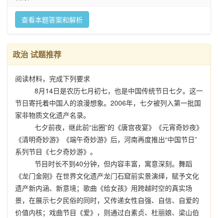
查看本题答案和解析
政治 试题推荐
阅读材料，完成下列要求
8月14日是农历七月初七，也是中国传统节日七夕。这一
节日寄托着中国人的浪漫想象。2006年，七夕被列入第一批国
家非物质文化遗产名录。
七夕前夜，继此前“出圈”的《唐宫夜宴》《元宵奇妙夜》
《清明奇妙游》《端午奇妙游》后，河南再度推出“中国节日”
系列节目《七夕奇妙游》。
节目时长不到40分钟，但内容丰富，寓意深刻。舞蹈
《龙门金刚》在世界文化遗产龙门石窟前实景演绎，赋予文化
遗产新内涵、新意境；歌曲《给女孩》用跨越时空的真实场
景，在展示七夕民俗的同时，又传递女性自强、自信、自爱的
价值内核；戏曲节目《爱》，则通过白素贞、杜丽娘、梁山伯