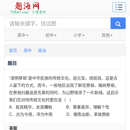
高中
初中
小学
其他
首页
高中
政治
题目
“清明祭祖”是中华民族的传统文化，送元宝，烧纸钱，这是古
人留下的方式，而今，一些地区出现了鲜花祭祖、植树祭祖，
在祭祖扫墓追思先辈的同时，为山野增添了一片新绿。这启示
我们在对待传统文化时更应该（ ）
A．取其精华，去其糟粕 B．尊重差异，理解个性
C．古为今用，洋为中用 D．推陈出新，革故鼎新
答案