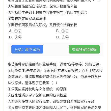
①完善民族区域自治制度，保障少数民族利益
②坚持民主基础上的集中与集中指导下的民主相结合
③有权制定国家基本法律
④既行使国家局机关职权，又行使立法自治权
A .
①②
B .
①③
C .
②④
D .
③④
分类：高中 政治
查看答案和解析
疫苗接种是防控疫情的重要手段，遵循“应接尽接、知情自愿、
全民免费”的基本原则，全面有序推进疫苗接种；而对于妨害传
染病防治、编造散布虚假疫情信息等违法行为，依法予以从严
从快惩处。这体现了在我国（ ）
①公民应坚持权利与义务相统一的原则
②国家性质决定了保护公民的各项权益
③对绝大多数人民实行民主，对极少数敌对阶级实行专政
④只有坚持专政职能才能保障人民民主，维护国家的长治久安