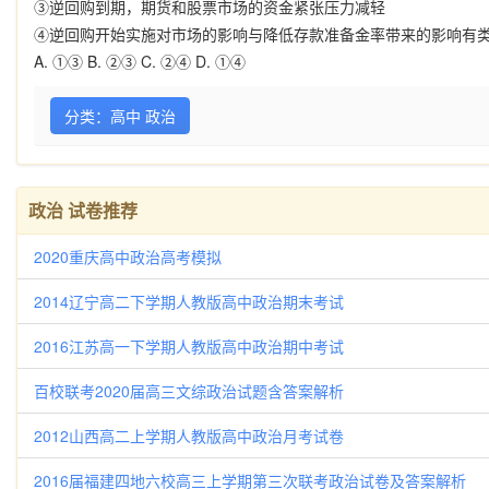
③逆回购到期，期货和股票市场的资金紧张压力减轻
④逆回购开始实施对市场的影响与降低存款准备金率带来的影响有
A. ①③ B. ②③ C. ②④ D. ①④
分类：高中 政治
政治 试卷推荐
2020重庆高中政治高考模拟
2014辽宁高二下学期人教版高中政治期末考试
2016江苏高一下学期人教版高中政治期中考试
百校联考2020届高三文综政治试题含答案解析
2012山西高二上学期人教版高中政治月考试卷
2016届福建四地六校高三上学期第三次联考政治试卷及答案解析