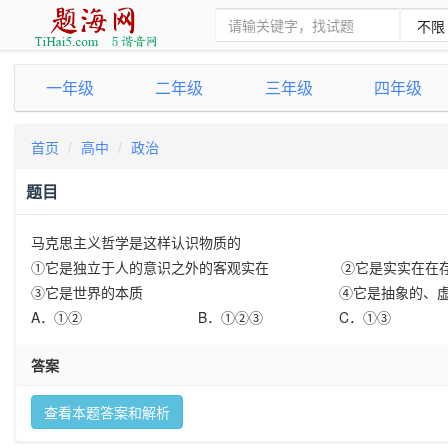
一年级
二年级
三年级
四年级
首页
高中
政治
题目
马克思主义哲学是这样认识物质的
①它是独立于人的意识之外的客观实在
②它是实实在在
③它是世界的本质
④它是抽象的、
A
．①②
B
．①②③
C
．①③
答案
查看本题答案和解析