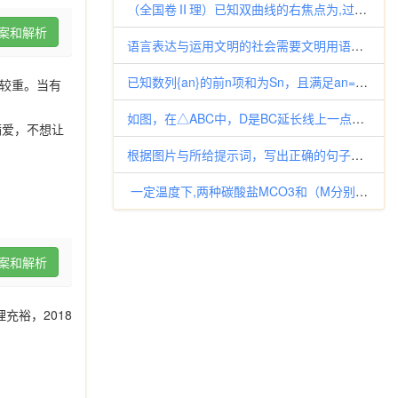
（全国卷Ⅱ理）已知双曲线的右焦点为,过且斜率为的直线交于两点，若,则的离心率为 ( ) m A．
案和解析
语言表达与运用文明的社会需要文明用语。仿照示例，改写下列两句话，不同场合体现文明用语，使对方容易接受。 示例：（医院）医
已知数列{an}的前n项和为Sn，且满足an=2﹣3Sn（n∈N*） （Ⅰ）求数列{an}的通项公式 （Ⅱ）设bn=lo
较重。当有
如图，在△ABC中，D是BC延长线上一点， ∠B = 40°，∠ACD = 120°，则∠A等于（ ） A．9
满爱，不想让
根据图片与所给提示词，写出正确的句子。【小题1】(there be, desk)【小题2】(Jim ,swim, now
一定温度下,两种碳酸盐MCO3和（M分别为A和B两种离子）的沉淀溶解平衡曲线如图所示。已知：pM=−lgc(M)，p(
案和解析
裕，2018