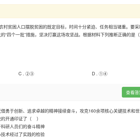
多万农村贫困人口摆脱贫困的既定目标，时间十分紧迫、任务相当锗重。要
的“四个一批”措施，坚决打赢这场攻坚战。根据材料下列推断正确的是
C .
②③
D .
①④
查看答
人凭借勇于创新、追求卓越的精神接续奋斗，攻克160余项核心关键技术和
统的开通印证了（ ）
于科研人员们的奋斗精神
心技术经过了实践的检验