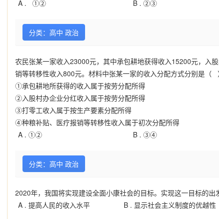
A .
①②
B .
②③
分类：高中 政治
农民张某一家收入23000元，其中承包耕地获得收入15200元，入
销等转移性收入800元。材料中张某一家的收入分配方式分别是（ 
①承包耕地所获得的收入属于按劳分配所得
②入股村办企业分红收入属于按劳分配所得
③打零工收入属于按生产要素分配所得
④种粮补贴、医疗报销等转移性收入属于初次分配所得
A .
①②
B .
③④
分类：高中 政治
2020年，我国将实现建设全面小康社会的目标。实现这一目标的
A .
提高人民的收入水平
B .
显示社会主义制度的优越性