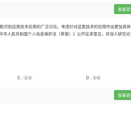
查看答
人脸识别这类技术应用的广泛讨论。考虑针对这类技术的应用作出更加具
就《中华人民共和国个人信息保护法（草案）》公开征求意见，并深人研究
C .
②③
D .
③④
查看答