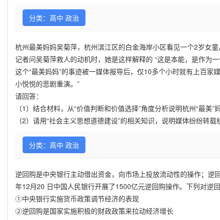
分类：高中 政治
杭州最美妈妈吴菊萍，杭州滨江区的白金海岸小区看见一个
2
岁女童
记者问吴菊萍救人的动机时，她是这样解释的
“
这是本能，是作为一
这个“最美妈妈”的事迹被一媒体报导后，仅
10
多个小时就有上百家媒
小悦悦的悲剧重演。”
请回答：
（
1
）结合材料，从“价值判断和价值选择”角度分析说明杭州
“
最美
”
（
2
）请用“社会主义思想道德建设”的相关知识，说明媒体纷纷转载
分类：高中 政治
逆回购是中央银行主动借出资金，向市场上投放流动性的操作；逆回
年12月20 日中国人民银行开展了1500亿元逆回购操作。下列对逆
①中央银行实施货币政策调节经济的表现
②逆回购是国家实施积极的财政政策来拉动经济增长