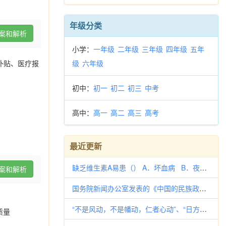
年级分类
案和解析
小学：
一年级
二年级
三年级
四年级
五年
粮补贴、医疗报
级
六年级
初中：
初一
初二
初三
中考
高中：
高一
高二
高三
高考
最近更新
缺乏维生素A易患（） A．坏血病 B．夜盲症 C．脚气病 D．佝偻病
案和解析
国务院新闻办公室发表的《中国的民族政策与各民族共同繁荣发展》白皮书指出，中国55个少数民族中，除回族和满族通用汉语文外，
“不是风动，不是幡动，仁者心动”、“日方中方睨，物方生方死”、“动即含静，动不舍静”，从马克思主义哲学角度看，这些观点分
质量