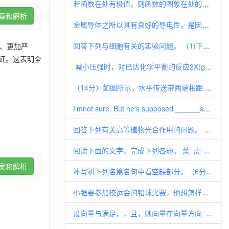
若函数在处有极值，则函数的图象在处的切线的斜率为
案和解析
金属导体之所以具有良好的导电性，是因为金属导体中存在大量的 A.原子 B.自由电子
回答下列与细胞有关的实验问题。 (1)下列4项实验中，需保持细胞生理活性的有 (填序号)。 ①观察叶绿体和原生质
体、更加严
论证。这表明全
减小压强时，对已达化学平衡的反应2X(g)+Y(g)2Z(g)产生的影响是 A.逆反应速率增大，正反应速率减小，平衡向
（14分）如图所示，水平传送带两端相距 L=4．5m,工件与传送带间的动摩擦因数µ=0.1，工件滑上A端时速度
I’mnot sure. But he’s supposed ______sometime next week. A.r
回答下列有关高等植物光合作用的问题。 （1）图1中分子Z的名称是_______________。 （2）Z物质的形成过程
阅读下面的文字，完成下列各题。 菜 虎 孙犁 东头有一个老汉，个儿不高，膀阔腰圆，卖菜为生。人们都叫他菜虎，真名字倒被
案和解析
补写初下列名篇名句中看空缺部分。（6分） 20．策扶老以流憩， 。（陶渊
小强要参加校运会的铅球比赛，他想怎样才能把铅球推得远呢？他猜想：铅球落地的距离可能与铅球出手时的速度大小有关，还可能跟速
设向量与满足，，且，则向量在向量方向 上的投影为（ ） A． B．