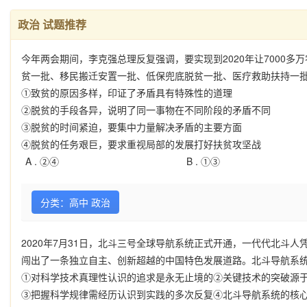
政治 试题推荐
今年两会期间，李克强总理反复强调，要实现到2020年让7000
贫一批、移民搬迁安置一批、低保兜底脱贫一批、医疗救助扶持一批
①致贫的原因多样，印证了矛盾具有特殊性的道理
②脱贫的手段各异，说明了同一事物在不同阶段的矛盾不同
③脱贫的时间紧迫，要集中力量解决矛盾的主要方面
④脱贫的任务艰巨，要求重视局部的发展打好扶贫攻坚战
A .
②④
B .
①③
分类：高中 政治
2020年7月31日，北斗三号全球导航系统正式开通，一代代北斗
闯出了一条独立自主、创新超越的中国特色发展道路。北斗导航系
①对科学技术真理性认识的追求是永无止境的②关键技术的突破源
③把握科学规律需经历认识到实践的多次反复④北斗导航系统的核