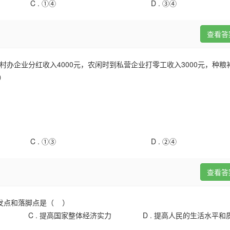
C .
①④
D .
③④
查看答
股村办企业分红收入4000元，农闲时到私营企业打零工收入3000元，种
）
C .
①③
D .
②④
查看答
出发点和落脚点是（ ）
C .
提高国家整体经济实力
D .
提高人民的生活水平和