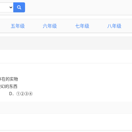
五年级
六年级
七年级
八年级
存在的实物
虚幻的东西
D
．①②③④