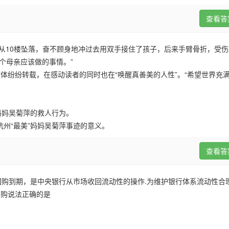
查看答
从
10
楼坠落，奋不顾身地冲过去用双手接住了孩子，后来手臂骨折，受伤
个母亲应该做的事情。
”
体纷纷转载，在感动读者的同时也在“唤醒真善美的人性”。“希望世界充
妈妈吴菊萍的救人行为。
杭州
“
最美
”
妈妈吴菊萍事迹的意义。
查看答
购到期，是中央银行从市场收回流动性的操作.为维护银行体系流动性合理充
回购说法正确的是