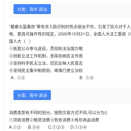
分类：高中 政治
“戴着头盔看房”等有关人脸识别的热点层出不穷，引发了民众对于
格、更具可操作性的规定，2020年10月21日，全国人大法工委
国人大（ ）
①拓宽公众参与途径，贯彻依法治国方略
②创新立法工作机制，发挥协商民主作用
③坚持科学民主立法，切实反映人民意志
④坚持民主集中制原则，审慎行使立法权
A .
①②
B .
①④
分类：高中 政治
消费类型有不同的划分。按照交易方式不同
,
可以分为
()
①
贷款消费
②
租赁消费
③
劳务消费
④
有形商品消费
A.①② B.③④ C.①②③ D.①③④