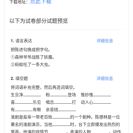
点此下载
下载地址：
以下为试卷部分试题预览
1.
语言表达
详细信息
把陈述句换成把字句。
①森林爷爷战胜了妖魔。
②蚂蚁吃了一条大虫。
2.
填空题
详细信息
将词语补充完整，然后再选词填空。
生旦净
粉
登场 惟妙惟
喜
乐见 唱念
打 动人心
有
有眼 余音绕
淮剧是盐阜一带老百姓
的一个剧种。陈德林是一位
著名的淮剧演员，当他
时，台下立即爆发出热烈的
掌声。他演的戏情节
，表演的人物
，动作