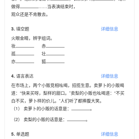
做得
……当表演结束时，
观众还是不肯散去。
3.
填空题
详细信息
火眼金睛，辨字组词。
妆
赤
孤
壮
亦
狐
4.
语言表达
详细信息
在市场上，两个小贩竞相吆喝，招揽生意。卖萝卜的小贩喝
道：“快来买呀，梨样的甜口。”卖梨的小贩也吆喝道：“不买
白不买，萝卜样的价儿。”人们听了都捧腹大笑。
（1） 卖萝卜的小贩的话意是：
。
（2） 卖梨的小贩的话意是：
。
5.
单选题
详细信息