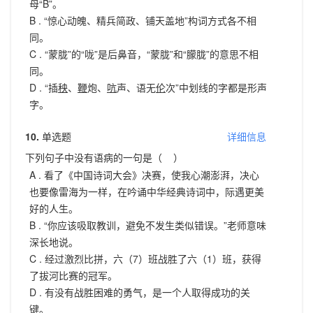
母“B”。
B .
“惊心动魄、精兵简政、铺天盖地”构词方式各不相
同。
C .
“蒙胧”的“咙”是后鼻音，“蒙胧”和“朦胧”的意思不相
同。
D .
“插
秧
、
鞭
炮、
吭
声、语无
伦
次”中划线的字都是形声
字。
10.
单选题
详细信息
下列句子中没有语病的一句是（ ）
A .
看了《中国诗词大会》决赛，使我心潮澎湃，决心
也要像雷海为一样，在吟诵中华经典诗词中，际遇更美
好的人生。
B .
“你应该吸取教训，避免不发生类似错误。”老师意味
深长地说。
C .
经过激烈比拼，六（7）班战胜了六（1）班，获得
了拔河比赛的冠军。
D .
有没有战胜困难的勇气，是一个人取得成功的关
键。