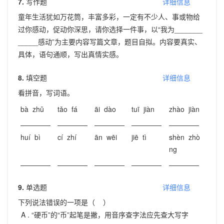
7.
写作题
详细信息
童年生活犹如万花筒，丰富多彩，一定有不少人、事或物给
过你感动，促动你深思，请你选择一件事，以“我为_______
_____感动”为主要内容写篇文章，题目自拟。内容要真实、
具体，语句通顺，写出真情实感。
8.
填空题
详细信息
看拼音，写词语。
bà zhǔ
tǎo fá
āi dào
tuī jiàn
zhào jiàn
huí bì
cí zhí
ān wēi
jiē tì
shèn zhò
ng
9.
单选题
详细信息
下列说法错误的一项是（ ）
A .
“硬币”的“币”起笔是撇，用音序查字法应先查大写字