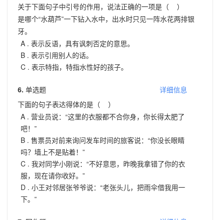
关于下面句子中引号的作用，说法正确的一项是（ ）
是哪个“水葫芦”一下钻入水中，出水时只见一阵水花两排银
牙。
A .
表示反语，具有讽刺否定的意思。
B .
表示引用别人的话。
C .
表示特指，特指水性好的孩子。
6.
单选题
详细信息
下面的句子表达得体的是（ ）
A .
营业员说：“这里的衣服都不合你身，你长得太肥了
吧！”
B .
售票员对前来询问发车时间的旅客说：“你没长眼睛
吗？墙上不是贴着！”
C .
我对同学小刚说：“不好意思，昨晚我拿错了你的衣
服，现在请你收好。”
D .
小王对邻居张爷爷说：“老张头儿，把雨伞借我用一
下。”