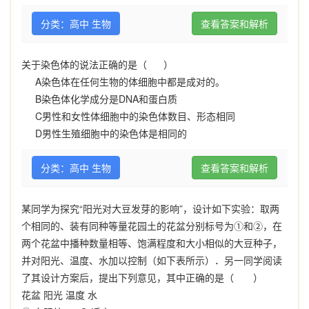
分类：高中 生物
查看答案和解析
关于染色体的说法正确的是（
）
A
染色体在任何生物的体细胞中都是成对的。
B
染色体化学成分是
DNA
和蛋白质
C
男性和女性体细胞中的染色体数目、形态相同
D
男性生殖细胞中的染色体是相同的
分类：高中 生物
查看答案和解析
某同学为探究“阳光对大豆发芽的影响”，设计如下实验：取两
个相同的、装有同种等量花园土的花盆分别标号为①和②，在
两个花盆中播种数量相等、饱满程度和大小相似的大豆种子，
并对阳光、温度、水加以控制（如下表所示）．另一同学阅读
了其设计方案后，提出下列意见，其中正确的是（ ）
花盆 阳光 温度 水