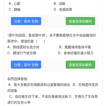
A .
心脏
B .
动脉
C .
静脉
D .
毛细血管
分类：高中 生物
查看答案和解析
“莲叶何田田，鱼戏莲叶间”。关于鲫鱼能够在水中自由嬉戏的
叙述中，错误的是（ ）
A
．侧线感知水流方向
B
．尾鳍保持鱼体平衡
C
．鳃进行气体交换
D
．身体纺锤形减小阻力
分类：高中 生物
查看答案和解析
自然选择是指
A
．绝大多数的生物都具有过度繁殖的倾向
B
．生物遗传变异
的现象
C
．适应者生存下来，不适应者被淘汰掉
D
．生物为了生存而
进行的生存斗争