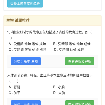
查看本题答案和解析
生物 试题推荐
“小蝌蚪找妈妈”的故事形象地描述了青蛙的发育过程，即（
）
A .
受精卵 幼蛙 蝌蚪 成蛙
B .
受精卵 蝌蚪 幼蛙 成蛙
C .
受精卵 胚胎 幼蛙 成蛙
D .
受精卵 幼蛙 成蛙
分类：高中 生物
查看答案和解析
人体调节心跳、呼吸、血压等基本生命活动的神经中枢位于
（ ）
A .
脊髓
B .
小脑
C .
脑干
D .
大脑
分类：高中 生物
查看答案和解析