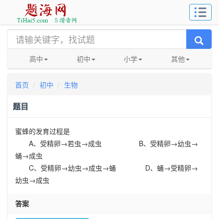
高中
初中
小学
其他
首页
初中
生物
题目
蜜蜂的发育过程是
A
、受精卵
→
若虫
→
成虫
B
、受精卵
→
幼虫
→
蛹
→
成虫
C
、受精卵
→
幼虫
→
成虫
→
蛹
D
、蛹
→
受精卵
→
幼虫
→
成虫
答案