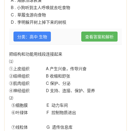
A .
海豚顶球表演
B .
小狗听到主人呼唤就去吃食物
C .
草履虫游向食物
D .
李明躲开树上掉下来的树枝
分类：高中 生物
查看答案和解析
把结构和功能用线段连接起来
⑴
①上皮组织
A
产生兴奋，传导兴奋
②结缔组织
B
收缩和舒张
③肌肉组织
C
保护、分泌
④神经组织
D
支持、连接、保护、营养
⑵
⑤细胞膜
E
动力车间
⑥叶绿体
F
控制物质进出
⑦线粒体
G
遗传信息库