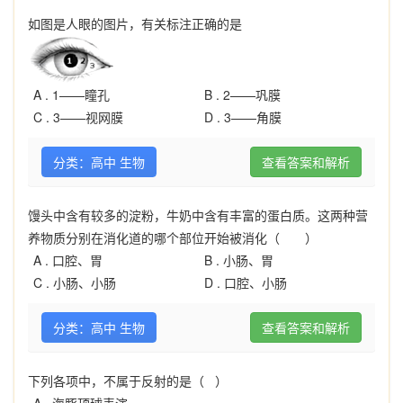
如图是人眼的图片，有关标注正确的是
A .
1——瞳孔
B .
2——巩膜
C .
3——视网膜
D .
3——角膜
分类：高中 生物
查看答案和解析
馒头中含有较多的淀粉，牛奶中含有丰富的蛋白质。这两种营
养物质分别在消化道的哪个部位开始被消化（ ）
A .
口腔、胃
B .
小肠、胃
C .
小肠、小肠
D .
口腔、小肠
分类：高中 生物
查看答案和解析
下列各项中，不属于反射的是（ ）