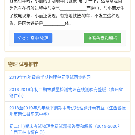
打出租车时，小丽的手刚触车门就被“电”了一下，这常常是因
为汽车在行驶过程中与空气
___________
而带电，与小丽发生
了放电现象．小丽还发现，有拖地铁链
的车，不发生这种现
象，是因为铁链是
_________
体．
分类：高中 物理
查看答案和解析
物理 试卷推荐
2019年九年级前半期物理单元测试同步练习
2018-2019年初二期末质量检测物理在线测验完整版（贵州省
铜仁市）
2018至2019年八年级下册期中考试物理题开卷有益（江西省抚
州市崇仁县东来中学）
初二(上)期末考试物理免费试题带答案和解析（2019-2020年
广西玉林市博白县）