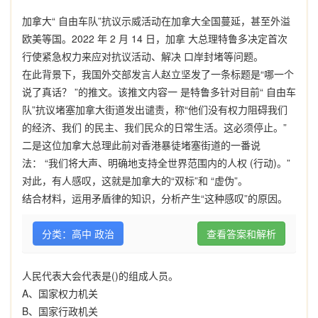
加拿大“ 自由车队”抗议示威活动在加拿大全国蔓延，甚至外溢
欧美等国。2022 年 2 月 14 日，加拿 大总理特鲁多决定首次
行使紧急权力来应对抗议活动、解决 口岸封堵等问题。
在此背景下，我国外交部发言人赵立坚发了一条标题是“哪一个
说了真话？ ”的推文。该推文内容一 是特鲁多针对目前“ 自由车
队”抗议堵塞加拿大街道发出谴责，称“他们没有权力阻碍我们
的经济、我们 的民主、我们民众的日常生活。这必须停止。”
二是这位加拿大总理此前对香港暴徒堵塞街道的一番说
法： “我们将大声、明确地支持全世界范围内的人权 (行动)。”
对此，有人感叹，这就是加拿大的“双标”和 “虚伪”。
结合材料，运用矛盾律的知识，分析产生“这种感叹”的原因。
分类：高中 政治
查看答案和解析
人民代表大会代表是()的组成人员。
A、国家权力机关
B、国家行政机关