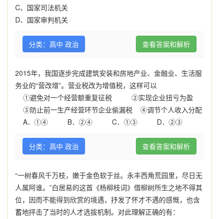
C、国家司法机关
D、国家审判机关
分类：高中 政治
查看答案和解析
2015
年，我国逐步完成建筑安装和房地产业、金融业、生活服
务业的“营改增”。营业税改为增值税，这样可以
①避免对一个经营额重复征税
②实现企业扭亏为盈
③防止前一生产经营环节企业偷漏税
④调节个人收入分配
A
．①④
B
．②④
C
．①③
D
．②③
分类：高中 政治
查看答案和解析
“一树春风千万枝，嫩于金色软于丝。永丰西角荒园里，尽日无
人属阿谁。”白居易的这首《杨柳枝词》借柳树所生之地不得其
位，因而不能得到欣赏的境遇，抒发了怀才不遇的感慨，也含
蓄地抨击了当时的人才选拔机制。对此理解正确的有：