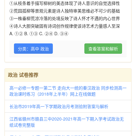
①从枝条着手描写柳树的美态体现了诗人意识的自觉选择性
②荒园孤柳等景观元素是诗人独特审美思维必不可少的基础
③一株垂柳荒凉冷落的处境反映了诗人怀才不遇的内心世界
④诗人大胆突破固有诗词创作规律使该诗艺术力量感人至深
A. ①② B. ①③ C. ②④ D. ③④
分类：高中 政治
查看答案和解析
政治 试卷推荐
高一必修一专题一第二节 走向大一统的秦汉政治 同步检测高一
政治课时练习（2018年上半年）网上在线做题
长治市2019年高一下学期政治月考测验附答案与解析
江西省赣州市赣县三中2020-2021年高一下期入学考试政治无
纸试卷完整版