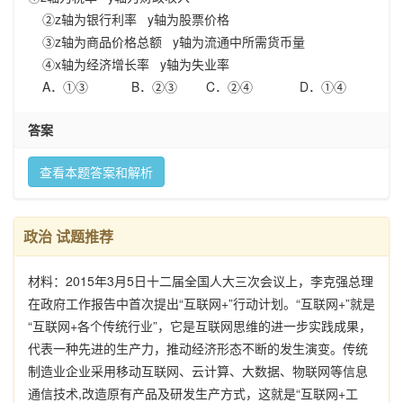
②z轴为银行利率 y轴为股票价格
③z轴为商品价格总额 y轴为流通中所需货币量
④x轴为经济增长率 y轴为失业率
A．①③ B．②③ C．②④ D．①④
答案
查看本题答案和解析
政治 试题推荐
材料：2015年3月5日十二届全国人大三次会议上，李克强总理
在政府工作报告中首次提出“互联网+”行动计划。“互联网+”就是
“互联网+各个传统行业”，它是互联网思维的进一步实践成果，
代表一种先进的生产力，推动经济形态不断的发生演变。传统
制造业企业采用移动互联网、云计算、大数据、物联网等信息
通信技术,改造原有产品及研发生产方式，这就是“互联网+工