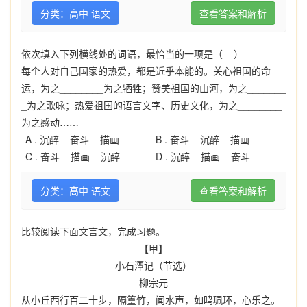
分类：高中 语文
查看答案和解析
依次填入下列横线处的词语，最恰当的一项是（ ）
每个人对自己国家的热爱，都是近乎本能的。关心祖国的命
运，为之________为之牺牲；赞美祖国的山河，为之_______
_为之歌咏；热爱祖国的语言文字、历史文化，为之________
为之感动……
A .
沉醉 奋斗 描画
B .
奋斗 沉醉 描画
C .
奋斗 描画 沉醉
D .
沉醉 描画 奋斗
分类：高中 语文
查看答案和解析
比较阅读下面文言文，完成习题。
【甲】
小石潭记（节选）
柳宗元
从小丘西行百二十步，隔篁竹，闻水声，如鸣珮环，心乐之。