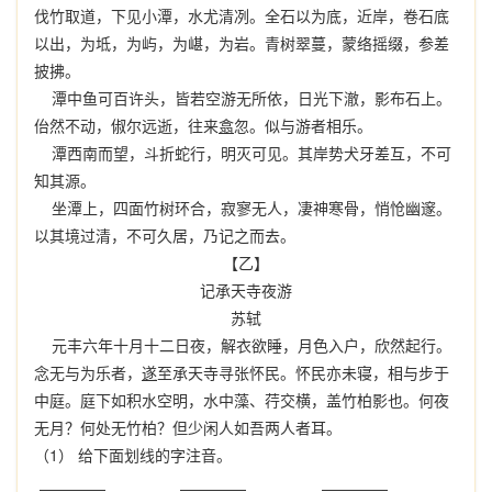
伐竹取道，下见小潭，水尤清冽。全石以为底，近岸，卷石底
以出，为坻，为屿，为嵁，为岩。青树翠蔓，蒙络摇缀，参差
披拂。
潭中鱼可百许头，皆若空游无所依，日光下澈，影布石上。
佁然不动，俶尔远逝，往来
翕
忽。似与游者相乐。
潭西南而望，斗折蛇行，明灭可见。其岸势犬牙差互，不可
知其源。
坐潭上，四面竹树环合，寂寥无人，凄神寒骨，悄怆幽邃。
以其境过清，不可久居，乃记之而去。
【乙】
记承天寺夜游
苏轼
元丰六年十月十二日夜，解衣欲睡，月色入户，欣然起行。
念无与为乐者，
遂
至承天寺寻张怀民。怀民亦未寝，相与步于
中庭。庭下如积水空明，水中藻、荇交横，盖竹柏影也。何夜
无月？何处无竹柏？但少闲人如吾两人者耳。
（1） 给下面划线的字注音。