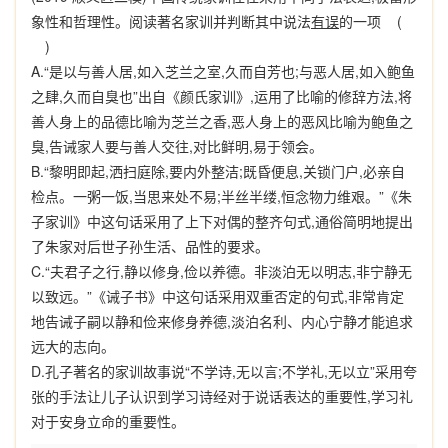
象性和哲理性。阅读著名家训并判断其中说法
有误
的一项
(
)
A.“
是以与善人居
,
如入芝兰之室
,
久而自芳也
;
与恶人居
,
如入鲍鱼
之肆
,
久而自臭也
”
出自《颜氏家训》
,
运用了比喻的修辞方法
,
将
善人身上的品德比喻为芝兰之香
,
恶人身上的恶风比喻为鲍鱼之
臭
,
告诫家人要与善人交往
,
对比鲜明
,
易于领会。
B.“
黎明即起
,
洒扫庭除
,
要内外整洁
;
既昏便息
,
关锁门户
,
必亲自
检点。一粥一饭
,
当思来处不易
;
半丝半缕
,
恒念物力维艰。
”
《朱
子家训》中这句话采用了上下对偶的整齐句式
,
通俗简明地提出
了朱家对后世子孙生活、品性的要求。
C.“
夫君子之行
,
静以修身
,
俭以养德。非淡泊无以明志
,
非宁静无
以致远。
”
《诫子书》中这句话采用双重否定的句式
,
非常肯定
地告诫子嗣以静和俭来修身养德
,
淡泊名利、内心宁静才能追求
远大的志向。
D.
孔子著名的家训故事说
“
不学诗
,
无以言
;
不学礼
,
无以立
”
采用夸
张的手法让儿子认识到学习诗经对于说话表达的重要性
,
学习礼
对于安身立命的重要性。