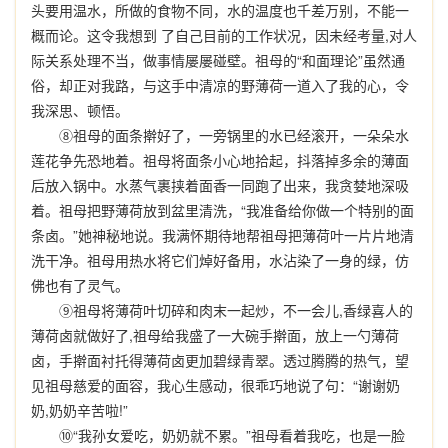
头要用温水，所做的食物不同，水的温度也千差万别，不能一
概而论。这令我想到 了自己目前的工作状况，因未经考量,对人
际关系处理不当，做事情屡屡碰壁。祖母的“和面理论”虽然通
俗，却正对我路，与这手中清凉的野薄荷一道入了我的心，令
我深思、顿悟。
⑧祖母的面条擀好了，一旁锅里的水已经滚开，一朵朵水
莲花争先恐地着。祖母将面条小心地拾起，抖落掉多余的薄面
后放入锅中。水蒸气裹挟着面香一同跑了出来，我贪婪地深吸
着。祖母把野薄荷放到盆里清洗，“我准备给你做一个特别的面
条卤。”她神秘地说。我满怀期待地帮祖母把薄荷叶一片片地清
洗干净。祖母用热水将它们焯好备用，水沾染了一身的绿，仿
佛也有了灵气。
⑨祖母将薄荷叶切碎和肉末一起炒，不一会儿,香绿喜人的
薄荷卤就做好了,祖母给我盛了一大碗手擀面，放上一勺薄荷
卤，手擀面衬托得薄荷卤更加碧绿青翠。透过腾腾的热气，望
见祖母慈爱的面容，我心生感动，很乖巧地说了句：“谢谢奶
奶,奶奶辛苦啦!”
⑩“我孙女爱吃，奶奶就不累。”祖母看着我吃，也是一脸