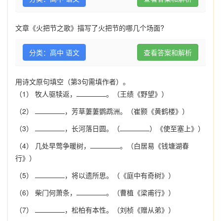
文章《火把节之歌》描写了火把节的哪几个场面?
分类：高中 语文
查看答案和解析
用诗文原句填空（第3句需填作者）。
（1） 牧人驱犊返，
。（王绩《野望》）
（2）
，芳草萋萋鹦鹉洲。（崔颢《黄鹤楼》）
（3）
，长河落日圆。（
）《使至塞上》）
（4） 几处早莺争暖树，
。（白居易《钱塘湖春
行》）
（5）
，将以遗所思。（《庭中有奇树》）
（6） 柴门何萧条，
。（曹植《梁甫行》）
（7）
，松柏有本性。（刘桢《赠从弟》）