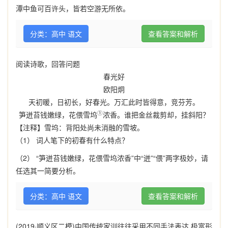
潭中鱼可百许头，皆若空游无所依。
分类：高中 语文
查看答案和解析
阅读诗歌，回答问题
春光好
欧阳炯
天初暖，日初长，好春光。万汇此时皆得意，竞芬芳。
①
笋迸苔钱嫩绿，花偎雪坞
浓香。谁把金丝裁剪却，挂斜阳？
【注释】雪坞：背阳处尚未消融的雪坡。
（1） 词人笔下的初春有什么特点？
（2） “笋迸苔钱嫩绿，花偎雪坞浓香”中“迸”“偎”两字极妙，请
任选其一简要分析。
分类：高中 语文
查看答案和解析
(2019·
顺义区二模
)
中国传统家训往往采用不同手法表达
,
极富形