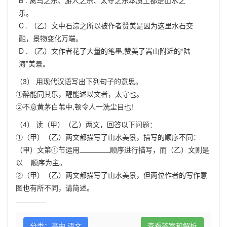
B .
禽鸟之乐、游人之乐、太守之乐本质上都是山水之
乐。
C .
（乙）文中石淙之所以被作者赞美是因为这里水石交
融，景物变化万端。
D .
（乙）文作者花了大量的笔墨,赞美了嵩山附近的“陆
海”美景。
（3） 用现代汉语写出下列句子的意思。
①醉能同其乐，醒能述以文者，太守也。
②不意黄茅白苇中,顿令人一洗尘目也!
（4） 读（甲）（乙）两文，回答以下问题：
①（甲）（乙）两文都描写了山水美景，描写的顺序不同：
（甲）文第①节运用
顺序进行描写，而（乙）文则是
以
顺
序为主。
②（甲）（乙）两文都描写了山水美景，但两位作者的写作意
图也有所不同，请简述。
分类：高中 语文
查看答案和解析