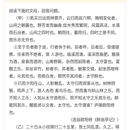
阅读下面的文段，回答问题。
（甲）①若夫日出而林霏开，云归而岩穴暝，晦明变化者，
山间之朝暮也。野芳发而幽香,佳木秀而繁阴，风霜高洁，水落
而石出者，山间之四时也。朝而往，暮而归，四时之景不同，
而乐亦无穷也。
②至于负者歌于途，行者休于树，前者呼，后者应，伛偻提
携，往来而不绝者，滁 人游也。临溪而渔，溪深而鱼肥。酿泉
为酒，泉香而酒洌；山肴野蔌，杂然而前陈者， 太守宴也。宴
酣之乐，非丝非竹，射者中，弈者胜，觥筹交错，起坐而喧哗
者，众宾欢也。苍颜白发，颓然乎其间者，太守醉也。
③已而夕阳在山，人影散乱，太守归而宾客从也。树林阴
翳，鸣声上下，游人去而 禽鸟乐也。然而禽鸟知山林之乐，而
不知人之乐；人知从太守游而乐，而不知太守之乐其乐也。醉
能同其乐，醒能述以文者，太守也。太守谓谁？庐陵欧阳修
也。
（选自欧阳修《醉翁亭记》）
（乙）二十日从小径南行二十五里，皆土冈乱垄。久之，得