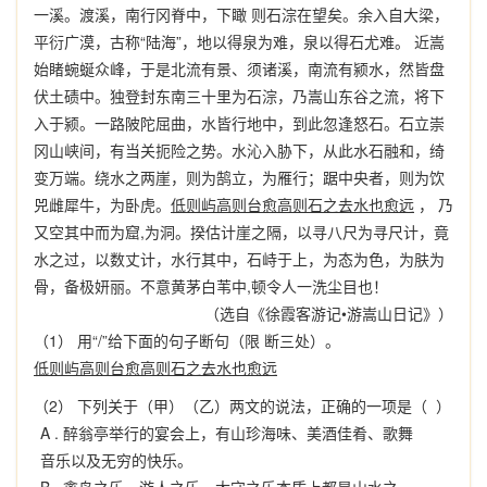
一溪。渡溪，南行冈脊中，下瞰 则石淙在望矣。余入自大梁，
平衍广漠，古称“陆海”，地以得泉为难，泉以得石尤难。 近嵩
始睹蜿蜒众峰，于是北流有景、须诸溪，南流有颍水，然皆盘
伏土碛中。独登封东南三十里为石淙，乃嵩山东谷之流，将下
入于颍。一路陂陀屈曲，水皆行地中，到此忽逢怒石。石立崇
冈山峡间，有当关扼险之势。水沁入胁下，从此水石融和，绮
变万端。绕水之两崖，则为鹄立，为雁行；踞中央者，则为饮
兕雌犀牛，为卧虎。
低则屿高则台愈高则石之去水也愈远
， 乃
又空其中而为窟,为洞。揆估计崖之隔，以寻八尺为寻尺计，竟
水之过，以数丈计，水行其中，石峙于上，为态为色，为肤为
骨，备极妍丽。不意黄茅白苇中,顿令人一洗尘目也！
（选自《徐霞客游记•游嵩山日记》）
（1） 用“/”给下面的句子断句（限 断三处）。
低则屿高则台愈高则石之去水也愈远
（2） 下列关于（甲）（乙）两文的说法，正确的一项是（ ）
A .
醉翁亭举行的宴会上，有山珍海味、美酒佳肴、歌舞
音乐以及无穷的快乐。