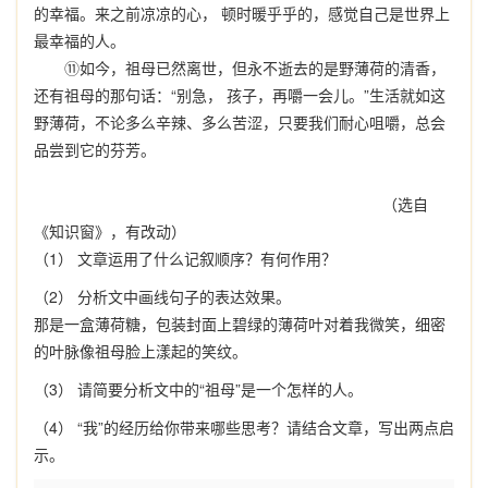
的幸福。来之前凉凉的心， 顿时暖乎乎的，感觉自己是世界上
最幸福的人。
⑪如今，祖母已然离世，但永不逝去的是野薄荷的清香，
还有祖母的那句话：“别急， 孩子，再嚼一会儿。”生活就如这
野薄荷，不论多么辛辣、多么苦涩，只要我们耐心咀嚼，总会
品尝到它的芬芳。
（选自
《知识窗》，有改动）
（1） 文章运用了什么记叙顺序？有何作用？
（2） 分析文中画线句子的表达效果。
那是一盒薄荷糖，包装封面上碧绿的薄荷叶对着我微笑，细密
的叶脉像祖母脸上漾起的笑纹。
（3） 请简要分析文中的“祖母”是一个怎样的人。
（4） “我”的经历给你带来哪些思考？请结合文章，写出两点启
示。