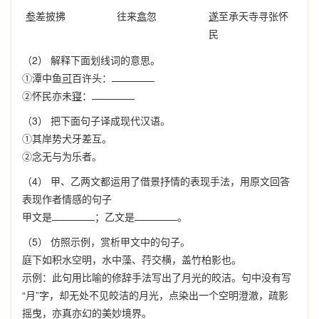
参
差披拂
往来
翕
忽
遂
至承天寺寻张怀
民
（2） 解释下面划线词的意思。
①潭中鱼
可
百许头：
②怀民亦未
寝
：
（3） 把下面句子译成现代汉语。
①其岸势犬牙差互。
②念无与为乐者。
（4） 甲、乙两文都运用了借景抒情的表现手法，用原文回答
表现作者情感的句子
甲文是
；乙文是
。
（5） 仿照示例，赏析甲文中的句子。
庭下如积水空明，水中藻、荇交横，盖竹柏影也。
示例：此句用比喻的修辞手法写出了月光的皎洁。句中没有写
“月”字，却无处不见皎洁的月光，点染出一个空明澄澈，疏影
摇曳，亦真亦幻的美妙境界。