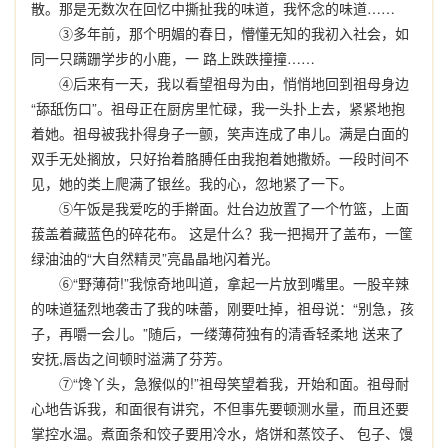
散。那是无数次在回忆中撕扯我的味道，我怀念的味道……
③多年前，那个明媚的春日，懵懂无知的我初入社会，如
同一只蹒跚学步的小鹿，一 路上跌跌撞撞……
④后来有一天，我以看望祖母为由，悄悄地回到祖母身边
“舔舐伤口”。祖母正在厨房里忙碌，我一头扑上去，紧紧地抱
着她。祖母被我扑得身子一颤，笑声连成了串儿。满是白面的
双手无处搁放，只好抬着胳膊任由我抱着她撒娇。一段时间不
见，她的类上爬满了银丝。我的心，忽地紧了一下。
⑤午饭是我爱吃的手擀面。灶台边放置了一个竹篮，上面
菝盖着藏蓝色的碎花布。 这是什么？我一把揭开了盖布，一筐
绿油油的“大自然精灵”亮晶晶地闪着光。
⑥“野薄荷!”我惊奇地叫道，拿起一片放到嘴里。一股辛辣
的味道猛烈地袭击了我的味蕾，刚要吐掉，祖母说：“别急，孩
子，再嚼一会儿。”随后，一缕薄荷独有的清香轻柔地 送来了
安抚,唇齿之间顿时溢满了芬芳。
⑦“馋丫头，急猴似的!”祖母笑望着我，开始和面。祖母耐
心地告诉我，和面很有讲究，不但事先要顿测水量，而且还要
掌控水温。煮面条和饺子要用冷水，烙饼和蒸饺子、 包子、馒