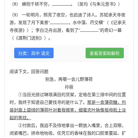
（8） 蝉则千转不穷，
。（吴均《与朱元思书》）
（9） 一轮明月，照亮了夜空，也启迪了诗人。苏轼承天寺夜
游，发现了月下美景“
，水中藻、荇交横”（《记承天
寺夜游》）；李白泛舟出游，看到了“
”的奇幻一幕
（《渡荆门送别》）。
分类：高中 语文
查看答案和解析
阅读下文，回答问题
别急，再嚼一会儿野薄荷
孙丽
①当目光掠过琳琅满目的货架，定格在第三排中间的位置
时，我终于知道自己要找寻的是什么了。
那是一盒薄荷糖，包
装封面上碧绿的薄荷叶对着我微笑，细蜜忠叶脉像祖母脸上淡
起的笑纹。
②付款后，我迫不及待地拿出一颗放入嘴里，合上双眼，
闭紧嘴巴，拼命地吮吸，任凭它的香味在我的口腔里蔓延、扩