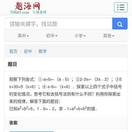
高中
初中
小学
其他
首页
初中
数学
题目
观察下列各式：
①-a+b=-
（
a
﹣
b
）；
②2-3x=-
（
3x
﹣
2
）；
③5
x+30=5
（
x+6
）；
④-x-6=-
（
x+6
）．探索以上四个式子中括号
的变化情况，思考它和去括号法则有什么不同？利用你探索出
来的规律，解答下面的题目：
2
2
2
2
已知
a
+b
=5
，
1
﹣
b=
﹣
2
，求﹣
1+a
+b+b
的值．
答案