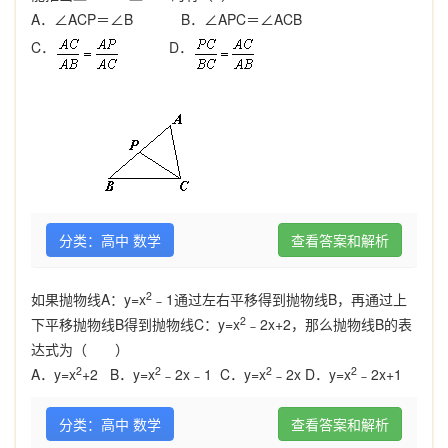
A
．∠
ACP
＝∠
B B
．∠
APC
＝∠
ACB
C
．
D
．
分类：高中 数学
查看答案和解析
2
如果抛物线A：y=x
﹣1通过左右平移得到抛物线B，再通过上
2
下平移抛物线B得到抛物线C：y=x
﹣2x+2，那么抛物线B的表
达式为（ ）
2
2
2
2
A．y=x
+2 B．y=x
﹣2x﹣1 C．y=x
﹣2x D．y=x
﹣2x+1
分类：高中 数学
查看答案和解析