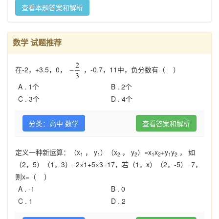
查看本题答案和解析
数学 试题推荐
在-2，+3.5，0，
，-0.7，11中，负分数有（ ）
A .
1个
B .
2个
C .
3个
D .
4个
分类：高中 数学
查看答案和解析
定义一种新运算：（x
， y
）（x
， y
）=x
x
+y
y
， 如
1
1
2
2
1
2
1
2
（2，5）（1，3）=2×1+5×3=17，若（1，x）（2，-5）=7，
则x=（ ）
A .
-1
B .
0
C .
1
D .
2