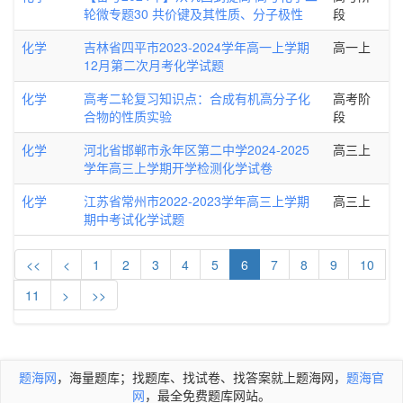
轮微专题30 共价键及其性质、分子极性
段
化学
吉林省四平市2023-2024学年高一上学期
高一上
12月第二次月考化学试题
化学
高考二轮复习知识点：合成有机高分子化
高考阶
合物的性质实验
段
化学
河北省邯郸市永年区第二中学2024-2025
高三上
学年高三上学期开学检测化学试卷
化学
江苏省常州市2022-2023学年高三上学期
高三上
期中考试化学试题
<<
<
1
2
3
4
5
6
7
8
9
10
11
>
>>
题海网
，海量题库；找题库、找试卷、找答案就上题海网，
题海官
网
，最全免费题库网站。