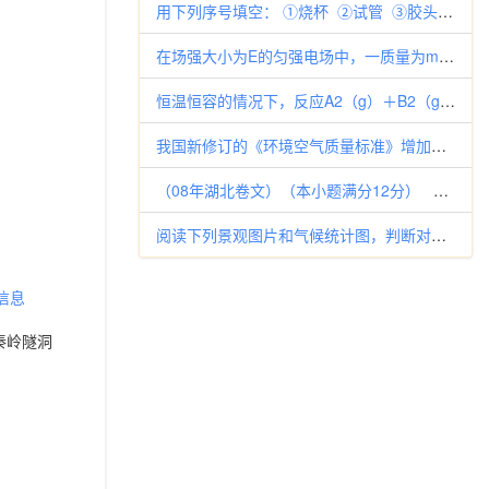
用下列序号填空： ①烧杯 ②试管 ③胶头滴管 ④玻璃棒 ⑤量筒 ⑥漏斗：能直接加热的玻璃仪器 ； 吸取
在场强大小为E的匀强电场中，一质量为m、带电荷量为＋q的物体以某一初速沿电场反方向做匀减速直线运动，其加速度大小为0.8
恒温恒容的情况下，反应A2（g）＋B2（g）2AB（g）达到平衡状态的标志是 A．容器内气体的密度不随时间而变化 B．容
我国新修订的《环境空气质量标准》增加了PM2.5监测指标。PM2.5（particulatematter）是指2.5微米
（08年湖北卷文）（本小题满分12分） 如图，在直三棱柱中，平面侧面 （Ⅰ）求证： （Ⅱ）若，直线AC与平面所
阅读下列景观图片和气候统计图，判断对应关系，并按要求填表。
信息
秦岭隧洞