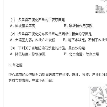
（1） 龙里县石漠化严重的主要原因是
A .
植被覆盖率高
B .
喀斯特作用强烈
（2） 龙里县石漠化分布区曾经与贫困相生相伴的原因是
A .
土壤肥力弱，农业产出较低
B .
地下水缺乏，不利于农业
（3） 下列关于当地防治石漠化的措施，最有效的是
A .
降低坡度，修筑梯田
B .
北土南运，改良土壤
3.
单选题
中心城市的经济辐射力对周边城市在科技、就业、投资、产业迁移等
各城市位置图，完成下面小题。