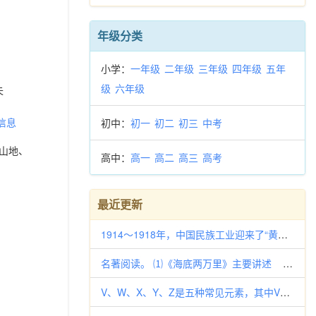
年级分类
小学：
一年级
二年级
三年级
四年级
五年
级
六年级
失
信息
初中：
初一
初二
初三
中考
山地、
高中：
高一
高二
高三
高考
最近更新
1914～1918年，中国民族工业迎来了“黄金时代”，主要原因是()A．辛亥革命
名著阅读。 ⑴《海底两万里》主要讲述 潜艇的故事，潜艇船长尼摩在大洋中的一座荒岛上秘密建造的，船身坚固，利
V、W、X、Y、Z是五种常见元素，其中V、W、X、Y四种短周期元素在周期表中的位置如下图所示：V、W的最简单气态氢化物M