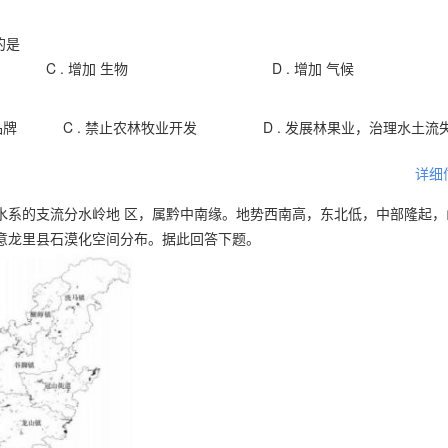
的是
C .
增加 生物
D .
增加 气候
品牌
C .
禁止农林牧业开发
D .
发展林果业，治理水土流
详细
水系的支流分水岭地 区，属黔中南缘。地势西南高，东北低，中部隆起，
意龙里县石漠化空间分布。据此回答下题。