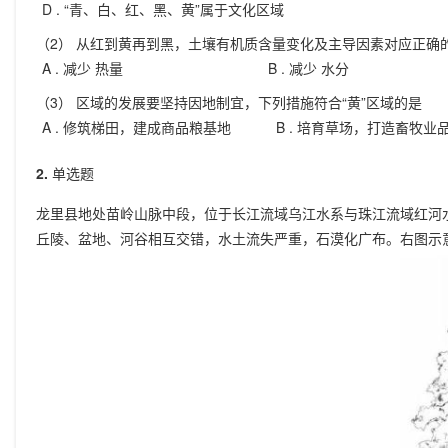
D .
“青、白、红、黑、黄”属于文化区域
（2） 从红到黄再到黑，土壤有机质含量变化及主导因素对应正确
A .
减少 热量
B .
减少 水分
（3） 区域的发展要坚持因地制宜，下列措施符合“黄”区域的是
A .
修筑梯田，建成商品粮基地
B .
培育草场，打造畜牧业
2.
单选题
龙里县地处苗岭山脉中段，位于长江流域乌江水系与珠江流域红河
丘陵、盆地、河谷相互交错，水土流失严重，石漠化广布。右图示