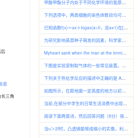
甲酸甲酯分子内处于不同化学环境的氢原子种数(即核磁共振谱的峰数)为( ) A．1 B
下列选项中，两类细胞的染色体数目均可呈周期性变化的是 A．蛙的红细胞与淋巴细胞 B．小鼠骨髓瘤细胞与杂交瘤细胞 C．人的
已知函数f(x)＝ax＋logax(a>0，且a≠1)在[1,2]上的最大值与最小值之和为loga2＋6，则a的值
为研究影响莴苣种子萌发的因素，科学家进行了如下实验（每组实验 种子为100粒）： 实验组 处理方法 一周内萌发种子数（粒
落后
Myheart sank when the man at the immigration counter gesture
下图是实验室制取气体的一些常见装置。请回答下列问题：（1）标号为①仪器的名称是 ； （2）实验室用高锰
下列关于热化学反应的描述中正确的是 A．CO(g)的燃烧热是283.0 kJ·mol−1，则反应2CO2(g)＝2CO(
信息
如图所示，在距地面一定高度的地方以初速度v0向右水平抛出一个质量为m，带负电，电量为Q的小球，小球的落地点与抛出点之间有
为长三角
当前,在部分中学生的日常生活消费中出现了追求名牌的风气。针对这种现象,你认为正确的态度应该是( ) ①摒弃盲目攀比
阅读下面两首诗，然后回答问题（8分）夜书所见叶绍翁萧萧梧叶送寒声，江上秋风动客情。知有儿童挑促织，夜深篱落一灯明。春兴武
当u＞2f时，凸透镜能够成缩小的实像，利用这种现象制成的光学仪器是: A. 照相机; B．幻灯机;