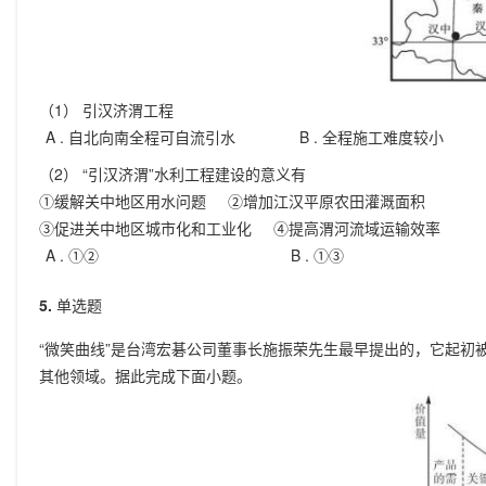
（1） 引汉济渭工程
A .
自北向南全程可自流引水
B .
全程施工难度较小
（2） “引汉济渭”水利工程建设的意义有
①缓解关中地区用水问题 ②增加江汉平原农田灌溉面积
③促进关中地区城市化和工业化 ④提高渭河流域运输效率
A .
①②
B .
①③
5.
单选题
“微笑曲线”是台湾宏碁公司董事长施振荣先生最早提出的，它起初
其他领域。据此完成下面小题。