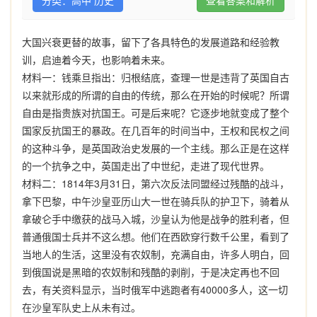
分类：高中 历史
查看答案和解析
大国兴衰更替的故事，留下了各具特色的发展道路和经验教
训，启迪着今天，也影响着未来。
材料一：钱乘旦指出：归根结底，查理一世是违背了英国自古
以来就形成的所谓的自由的传统，那么在开始的时候呢？所谓
自由是指贵族对抗国王。可是后来呢？它逐步地就变成了整个
国家反抗国王的暴政。在几百年的时间当中，王权和民权之间
的这种斗争，是英国政治史发展的一个主线。那么正是在这样
的一个抗争之中，英国走出了中世纪，走进了现代世界。
材料二：1814年3月31日，第六次反法同盟经过残酷的战斗，
拿下巴黎，中午沙皇亚历山大一世在骑兵队的护卫下，骑着从
拿破仑手中缴获的战马入城，沙皇认为他是战争的胜利者，但
普通俄国士兵并不这么想。他们在西欧穿行数千公里，看到了
当地人的生活，这里没有农奴制，充满自由，许多人明白，回
到俄国说是黑暗的农奴制和残酷的剥削，于是决定再也不回
去，有关资料显示，当时俄军中逃跑者有40000多人，这一切
在沙皇军队史上从未有过。