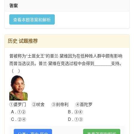
答案
查看本题答案和解析
历史 试题推荐
曾被称为“土匪女王”的普兰·黛维因为在低种姓人群中颇有影响
而曾当选议员。普兰·黛维在竞选过程中会得到_______支持。
（ ）
①婆罗门 ②吠舍 ③刹帝利 ④首陀罗
A .
①②
B .
③④
C .
②④
D .
①③