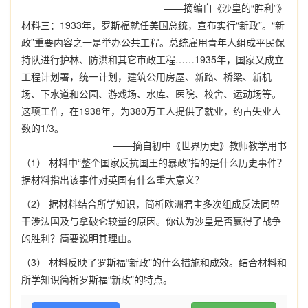
——摘编自《沙皇的“胜利”》
材料三：1933年，罗斯福就任美国总统，宣布实行“新政”。“新
政”重要内容之一是举办公共工程。总统雇用青年人组成平民保
持队进行护林、防洪和其它市政工程……1935年，国家又成立
工程计划署，统一计划，建筑公用房屋、新路、桥梁、新机
场、下水道和公园、游戏场、水库、医院、校舍、运动场等。
这项工作，在1938年，为380万工人提供了就业，约占失业人
数的1/3。
——摘自初中《世界历史》教师教学用书
（1） 材料中“整个国家反抗国王的暴政”指的是什么历史事件？
据材料指出该事件对英国有什么重大意义？
（2） 据材料结合所学知识，简析欧洲君主多次组成反法同盟
干涉法国及与拿破仑较量的原因。你认为沙皇是否赢得了战争
的胜利？简要说明其理由。
（3） 材料反映了罗斯福“新政”的什么措施和成效。结合材料和
所学知识简析罗斯福“新政”的特点。