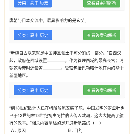
分类：高中 历史
查看答案和解析
唐朝与日本交流中，最具影响力的是玄奘。
分类：高中 历史
查看答案和解析
“新疆自古以来就是中国神圣领土不可分割的一部分。”自西汉
起，政府在西域设置
，作为管理西域的最高长官；清
朝乾隆帝时还设置
，管辖包括巴勒喀什池在内的整个
新疆地区。
分类：高中 历史
查看答案和解析
“到13世纪欧洲人已在帆船船尾安装了舵，中国发明的罗盘针也
已于12世纪末13世纪初由阿拉伯人传入欧洲，这大大提高了航
行的效率。”相关内容阐述的是开辟新航路的（ ）
A .
原因
B .
目的