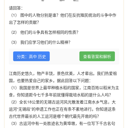
请回答：
（1） 图中的人物分别是谁？他们在反抗殖民统治的斗争中作
出了怎样的贡献？
（2） 他们的斗争具有怎样相同的性质？
（3） 我们应学习他们的什么精神？
分类：高中 历史
查看答案和解析
江南历史悠久，物产丰饶，景色优美，人才辈出。我们热爱祖
国，也要热爱自己的家乡。据此回答以下问题：
（
1
）我国是世界上最早种植水稻的国家，江南百姓以稻米为主
食，你知道距今七千多年前就懂得栽培水稻的是什么人吗？
（
2
）全长
18
公里的无锡古
运河风光散发
着江南水乡气息，大
运河“无锡段”的申遗工作也正在有条不紊地进行。你知道这条
古代世界最长的人工运河是哪个朝代最先开凿的吗？
（
3
）古运河中有一处胜迹名
为黄埠墩，有
一位写下千古名句