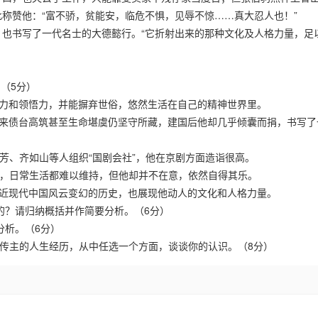
称赞他：“富不骄，贫能安，临危不惧，见辱不惊……真大忍人也！”
也书写了一代名士的大德懿行。“它折射出来的那种文化及人格力量，足
（5分）
忆力和领悟力，并能摒弃世俗，悠然生活在自己的精神世界里。
后来债台高筑甚至生命堪虞仍坚守所藏，建国后他却几乎倾囊而捐，书写了
芳、齐如山等人组织“国剧会社”，他在京剧方面造诣很高。
作，日常生活都难以维持，但他却并不在意，依然自得其乐。
现近现代中国风云变幻的历史，也展现他动人的文化和人格力量。
的？请归纳概括并作简要分析。（6分）
分析。（6分）
结合传主的人生经历，从中任选一个方面，谈谈你的认识。（
8
分）