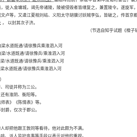
前，徙入金墉城，谒先帝诸陵，陵被侵毁者皆缮复之，兼置陵令。遂旋军
贼文卢等，又遣江夏相刘岵、义阳太守胡骥讨妖贼李弘，皆破之，传首京
公
， 以封其次子济。
（节选自知乎试题《橙子
谯梁水道既通/请徐豫兵乘淮泗入河
梁/水道既通/请徐豫兵/乘淮泗入河
梁/水道既通/请徐豫兵/乘淮泗入河
谯梁水道既通/请徐豫兵乘淮泗入河
）
尉、司徒并称为三公。
名还有淮阴、衡阳等。
出师表》《陈情表》等。
等封爵，仅次于郡公。
的人却把他跟王敦同等看待，他对此颇为不满。
吊唁、派人监护丧事等手段以表示对他的重视。