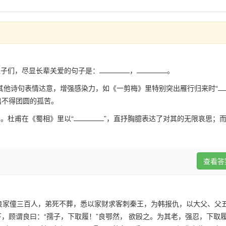
侄子们，尽显长辈关爱的句子是：
，
。
结合其他诗句表情达意，增强感染力，如《一剪梅》里特别突出雁行归来时“
出不得团圆的孤苦。
。杜甫在《蜀相》里以“
”，直抒胸臆表达了对其的无限哀思；
查看答
家僮三百人，弟死不葬，悉以家财求客刺秦王，为韩报仇，以大父、父
，顾谓良曰：“孺子，下取履！”良鄂然， 欲殴之。为其老，强忍，下取履