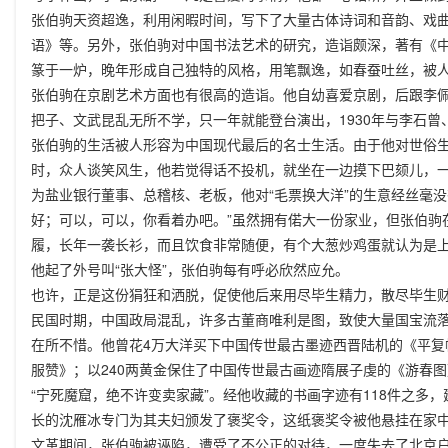
张伯驹天资超逸，利用闲暇时间，写下了大量古体诗词和音韵、戏
语》等。另外，张伯驹对中国书法艺术的研究，造诣颇深，著有《
篆于一炉，晚年形成自己独特的风格，用笔飘逸，如春蚕吐丝，被人
张伯驹在京剧艺术方面也有很高的造诣。他自幼喜爱京剧，后跟李
把子、文武昆乱无所不学，只一年就能登台演出，1930年与李石曾
张伯驹的生活被人形容为中国现代最后的名士生活。由于他对世俗生
时，众人谈笑风生，他若觉得话不投机，就坐在一边摸下巴颏儿，
为盐业银行董事、总稽核、老板，他对“毛票换大洋”的生意经丝毫
好；可以，可以，你看着办吧。”虽然拥有偌大一份家业，但张伯驹
履，长年一袭长衫，而且饮食非常随便，有个大葱炒鸡蛋就认为是
他起了外号叫“张大怪”，张伯驹每有呼必欣然应允。
也许，正是这份狷狂和洒脱，促使他后来用尽毕生精力，散尽毕生财
民国时期，中国政局混乱，许多古董商唯利是图，致使大量国宝流
在所不惜。他曾花4万大洋买下中国传世最古墨迹西晋陆机的《平复
服赞》；以240两黄金保住了中国传世最古画迹隋展子虔的《游春
“宁死魔窟，绝不许变卖家藏”。经他收藏的书画字迹有118件之
长的沈雁冰专门为其夫妇颁发了褒奖令，这纸褒奖令被他悬挂在家
文革期间，张伯驹被诬陷，遭受了不公正的对待，一度失去了北京