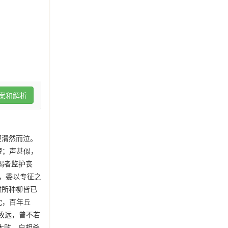
案和解析
便潸然而泣。
短；声甚似，
谒者监护丧
，委以专征之
时所种柳皆已
沈，百年丘
致远，曾不若
大败，自相杀