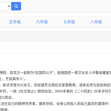
五年级
六年级
七年级
八年级
良、溥侗、袁克文一起称为“民国四公子”，是我国老一辈文化名人中集收藏鉴
士，艺苑真学人”。
除，新式学堂方兴未艾，但张镇芳沿用旧式家塾教育，请来名师为张伯驹启
时，一部《古文观止》倒背如流；3000多卷的《二十四史》20多岁时
脱口而出。
生活在自己的精神世界里，摒弃世俗，全身心的投入到自己喜欢的事情中
到极致。