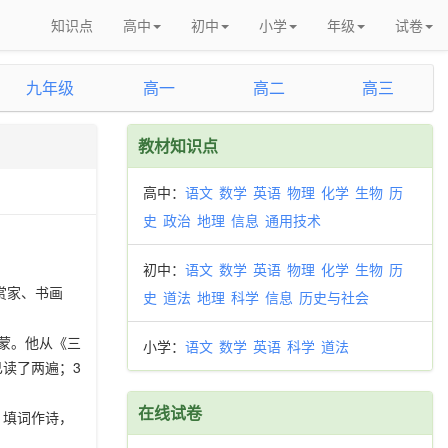
知识点
高中
初中
小学
年级
试卷
九年级
高一
高二
高三
教材知识点
高中：
语文
数学
英语
物理
化学
生物
历
史
政治
地理
信息
通用技术
初中：
语文
数学
英语
物理
化学
生物
历
赏家、书画
史
道法
地理
科学
信息
历史与社会
蒙。他从《三
小学：
语文
数学
英语
科学
道法
已读了两遍；3
在线试卷
：填词作诗，