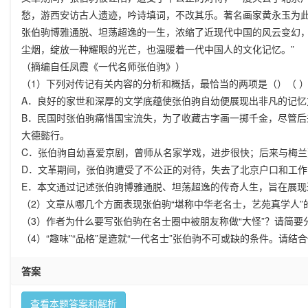
愁，游西安访古人遗迹，吟诗填词，不改其乐。著名画家黄永玉为此
张伯驹博雅通脱、坦荡超逸的一生，浓缩了近现代中国的风云变幻，
尘烟，绽放一种耀眼的光芒，也温暖着一代中国人的文化记忆。”
（摘编自任凤霞《一代名师张伯驹》）
（1）下列对传记有关内容的分析和概括，最恰当的两项是（）（ ）
A．良好的家世和深厚的文学底蕴使张伯驹自幼便展现出非凡的记
B．民国时张伯驹痛惜国宝流失，为了收藏古字画一掷千金，尽管
大德懿行。
C．张伯驹自幼喜爱京剧，曾师从名家学戏，进步很快；后来与梅兰
D．文革期间，张伯驹遭受了不公正的对待，失去了北京户口和工
E．本文通过记述张伯驹博雅通脱、坦荡超逸的传奇人生，旨在展
（2）文章从哪几个方面表现张伯驹“堪称中华老名士，艺苑真学人”
（3）作者为什么要写张伯驹在名士圈中被朋友称做“大怪”？请简要
（
4
）“趣味”“品格”是造就“一代名士”张伯驹不可或缺的条件。请
答案
查看本题答案和解析