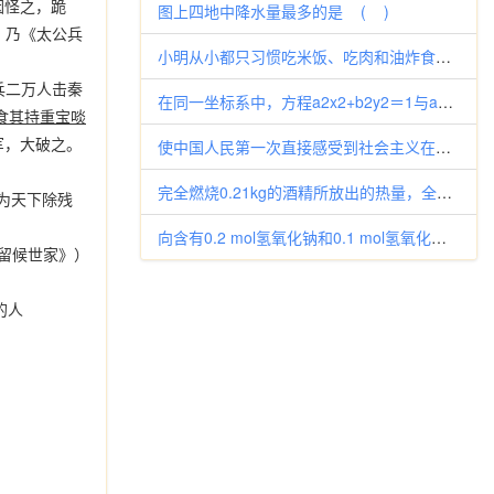
因怪之，跪
图上四地中降水量最多的是 ( )
，乃《太公兵
小明从小都只习惯吃米饭、吃肉和油炸食品，此外还喜欢喝牛奶，但却不喜欢吃蔬菜，也不习惯吃水果。那么根据你所学的知识判断，小
兵二万人击秦
在同一坐标系中，方程a2x2+b2y2＝1与ax+by2＝0（a＞b＞0）的曲线大致是………………（）
食其持重宝啖
军，大破之。
使中国人民第一次直接感受到社会主义在本质上不同于帝国主义的事件是( ) A．十月革命建立列宁领导的苏维埃政府
完全燃烧0.21kg的酒精所放出的热量，全部被质量为50kg、温度为20℃的水吸收，则水温升高℃？[q酒精=3.0×10
为天下除残
向含有0.2 mol氢氧化钠和0.1 mol氢氧化钙的溶液中，持续稳定地通入二氧化碳气体，通入气体为6.72 L（标准状
·留候世家》）
的人