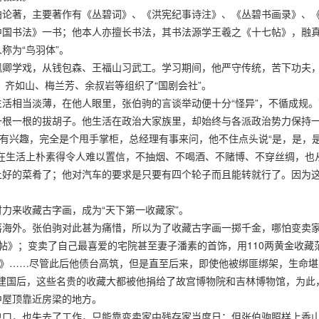
曲论著，主要著作有《丛碧词》、《洪宪纪事诗注》、《丛碧书画录》、
中国书法》一书；他本人亦擅长书法，其书法源学王羲之《十七帖》，融
称为“鸟羽体”。
佩卿学戏，从钱包森、王福山习武工。学习期间，他严守传统，苦下功夫
、齐如山、梅兰芳、余叔岩等组织了“国剧会社”。
活相当淡薄，在他人眼里，张伯驹的言谈举动便十分“怪异”，不循成规
一根一根的拔胡子。他生活在政治大家族里，却始终与各派政治势力保持
没有兴趣，完全是个甩手掌柜，总经理有事来问，他不住点头说“是，是，
在生活上朴素得令人难以置信，不抽烟、不喝酒、不赌博、不穿丝绸，也
上好的菜肴了；他对汽车的要求是只要有四个轮子而且能转就行了。因为
力来收藏古字画，成为“天下第一收藏家”。
落海外。张伯驹对此甚为痛惜，所以为了收藏古字画一掷千金，哪怕变卖
帖》；变卖了自己最喜爱的宅院甚至妻子潘素的首饰，用110两黄金收藏
图》……尽管此后他债台高筑，但是直至后来，即使他被绑匪绑架，生命
多，建国后，这些名贵的收藏大都被他捐给了故宫博物院和吉林博物馆，为此
中屋顶靠近房梁的地方。
户口，也失去了工作，只能靠变卖家中残存家当度日；但张伯驹照样上香