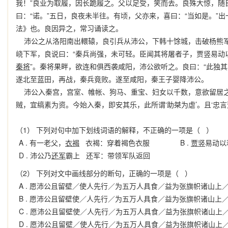
我！”良业为取履，因长跪履之。父以足受，笑而去。良殊大惊，随
曰：“诺。”五日，良夜未半往。有顷，父亦来，喜曰：“当如是。”
法》也。良因异之，常习诵读之。
沛公之从洛阳南出轘辕，良引兵从沛公，下韩十馀城，击破杨熊军
峣下军，良说曰：“秦兵尚强，未可轻。臣闻其将屠者子，贾竖易动
秦将
”。秦将果畔，欲连和俱西袭咸阳，沛公欲听之。良曰：“此独
遂北至蓝田，再战，秦兵竟败。遂至咸阳，秦王子婴降沛公。
沛公入秦宫，宫室、帷帐、狗马、重宝、妇女以千数，意欲留居之
贼，宜缟素为资。今始入秦，即安其乐，此所谓‘助桀为虐’。且‘忠
（1） 下列对句中加下划线词语的解释，不正确的一项是（ ）
A .
有一老父，
衣褐
衣褐：穿着褐色衣服
B .
贾竖
易动以
D .
沛公乃
还军
霸上 还军：带领军队返回
（2） 下列对文中画线部分的断句，正确的一项是（ ）
A .
愿沛公且留壁／使人先行／为五万人具食／益为张旗帜诸山上
B .
愿沛公且留壁使／人先行／为五万人具食／益为张旗帜诸山上
C .
愿沛公且留壁使／人先行／为五万人具食／益为张旗帜诸山上
D .
愿沛公且留壁／使人先行／为五万人具食／益为张旗帜诸山上