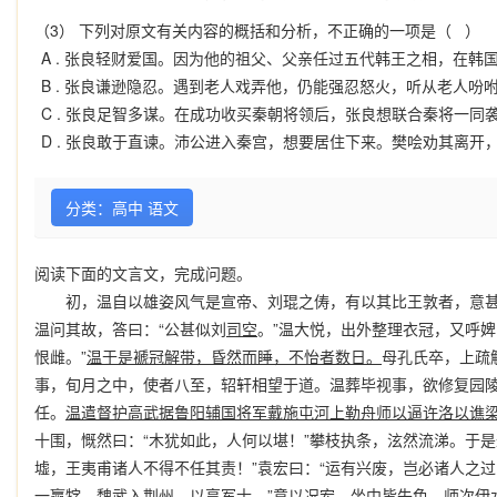
（3） 下列对原文有关内容的概括和分析，不正确的一项是（ ）
A .
张良轻财爱国。因为他的祖父、父亲任过五代韩王之相，在韩
B .
张良谦逊隐忍。遇到老人戏弄他，仍能强忍怒火，听从老人吩
C .
张良足智多谋。在成功收买秦朝将领后，张良想联合秦将一同
D .
张良敢于直谏。沛公进入秦宫，想要居住下来。樊哙劝其离开
分类：高中 语文
阅读下面的文言文，完成问题。
初，温自以雄姿风气是宣帝、刘琨之俦，有以其比王敦者，意
温问其故，答曰：“公甚似刘
司空
。”温大悦，出外整理衣冠，又呼
恨雌。”
温于是褫冠解带，昏然而睡，不怡者数日。
母孔氏卒，上疏
事，旬月之中，使者八至，轺轩相望于道。温葬毕视事，欲修复园
任。
温遣督护高武据鲁阳辅国将军戴施屯河上勒舟师以逼许洛以谯
十围，慨然曰：“木犹如此，人何以堪！”攀枝执条，泫然流涕。于
墟，王夷甫诸人不得不任其责！”袁宏曰：“运有兴废，岂必诸人之
一羸牸，魏武入荆州，以享军士。”意以况宏，坐中皆失色。
师次伊