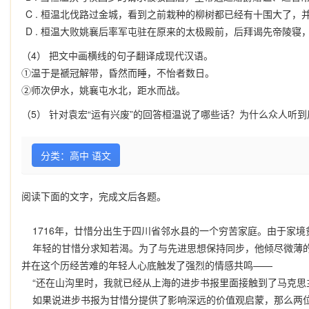
C .
桓温北伐路过金城，看到之前栽种的柳树都已经有十围大了，
D .
桓温大败姚襄后率军屯驻在原来的太极殿前，后拜谒先帝陵寝
（4） 把文中画横线的句子翻译成现代汉语。
①温于是褫冠解带，昏然而睡，不怡者数日。
②师次伊水，姚襄屯水北，距水而战。
（5） 针对袁宏“运有兴废”的回答桓温说了哪些话？为什么众人听
分类：高中 语文
阅读下面的文字，完成文后各题。
1716年，廿惜分出生于四川省邻水县的一个穷苦家庭。由于家境
年轻的甘惜分求知若渴。为了与先进思想保持同步，他倾尽微薄的
并在这个历经苦难的年轻人心底触发了强烈的情感共鸣——
“还在山沟里时，我就已经从上海的进步书报里面接触到了马克思
如果说进步书报为甘惜分提供了影响深远的价值观启蒙，那么两位