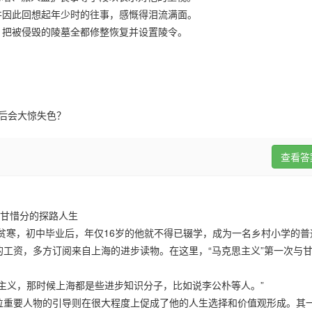
并因此回想起年少时的往事，感慨得泪流满面。
，把被侵毁的陵墓全都修整恢复并设置陵令。
到后会大惊失色？
查看答
甘惜分的探路人生
贫寒，初中毕业后，年仅16岁的他就不得已辍学，成为一名乡村小学的普
工资，多方订阅来自上海的进步读物。在这里，“马克思主义”第一次与
主义，那时候上海都是些进步知识分子，比如说李公朴等人。”
重要人物的引导则在很大程度上促成了他的人生选择和价值观形成。其