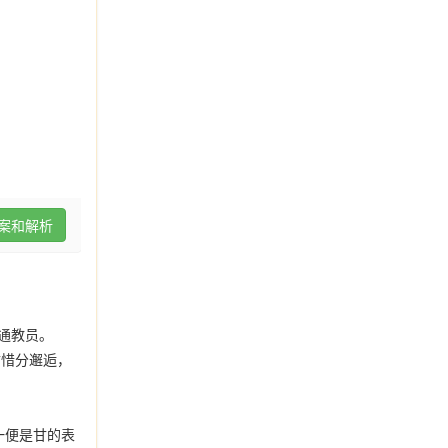
案和解析
通教员。
甘惜分邂逅，
一便是甘的表