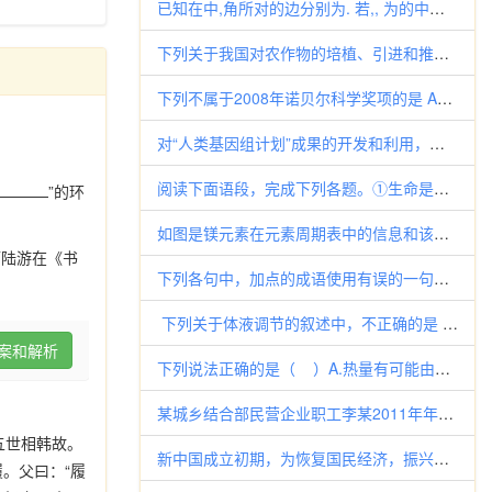
已知在中,角所对的边分别为. 若,, 为的中点. （I）求的值; （II）求的值.
下列关于我国对农作物的培植、引进和推广的说法，不正确的是（ ） A．我国是世界上最早栽培水稻和粟的国家
下列不属于2008年诺贝尔科学奖项的是 A．生物学奖 B．医学奖
对“人类基因组计划”成果的开发和利用，如果不当，也会给人类带来不利，下列开发和利用不当的是…（ ） A.开发新的疾病诊
阅读下面语段，完成下列各题。①生命是一场大的遇合。②一个民歌手，在洲渚的丰草间遇见关关和鸣的雎鸠──于是有了诗。③黄帝遇
”的环
如图是镁元素在元素周期表中的信息和该原子的原子结构示意图，据此判断，下列说 法正确的是 （） A．镁原子的相对原子质量为
而陆游在《书
下列各句中，加点的成语使用有误的一句是 （ ） A. 美
下列关于体液调节的叙述中，不正确的是 A. 体液调节比神经调节持续时间长 B. 体液调节比神经调节作用范围广 C. 参
案和解析
下列说法正确的是（ ）A.热量有可能由低温物体传给高温物体B.气体的扩散过程具有方向性C.只要尽量完善工艺水平，热
某城乡结合部民营企业职工李某2011年年终获得老板给的1万元全勤年终奖和9万元土地入股的分红。以下说法正确的是 () ①
五世相韩故。
新中国成立初期，为恢复国民经济，振兴民族工业，中国和人民政府采取的措施不包括（ ） A．建立社会主义性质的国营经济
。父曰：“履