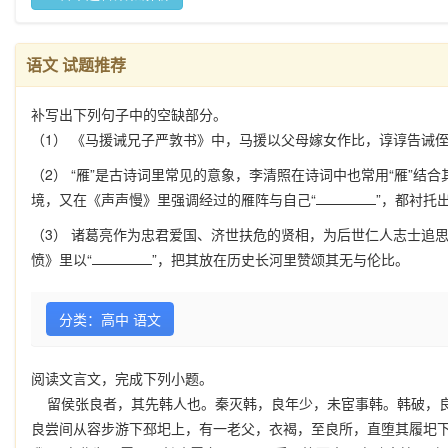
语文 试题推荐
补写出下列句子中的空缺部分。
（1） 《马援诫兄子严敦书》中，马援以父母嫁女作比，谆谆告诫
（2） “雁”是古诗词里常见的意象，李清照在诗词中也常用“雁”
境，又在《声声慢》里强调经过的雁阵与自己“
”，都衬托
（3） 诸葛亮作为忠君爱国、济世扶危的贤相，为后世仁人志士追思
愤》里以“
”，把其放在历史长河里赞颂其无与伦比。
分类：高中 语文
阅读文言文，完成下列小题。
留侯张良者，其先韩人也。秦灭韩，良年少，未宦事韩。韩破，良
良尝间从容步游下邳圯上，有一老父，衣褐，至良所，直堕其履圯下