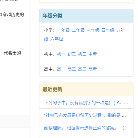
以穿越历史的
年级分类
小学：
一年级
二年级
三年级
四年级
五年
级
六年级
一代名士的
初中：
初一
初二
初三
中考
高中：
高一
高二
高三
高考
最近更新
下列句子中，没有错别字的一项是( ) A．山西省右玉县60年来，18任县委书记坚持植树造林，一任接着一任干，创造了山
“社会形态发展是自然历史过程”，指的是 A.社会形态的发展与自然界的发展完全一样 B.社会形态的发展是纯粹自发的过程
阅读理解。 根据提示选择正确的答案。 （ 1. John Brown and Anna Smithare Alan’