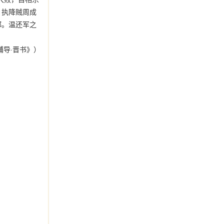
，执降贼周成
都。温还军之
辅导·晋书》）