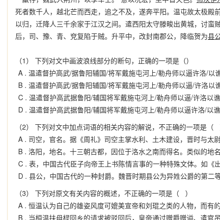
死者数千人，越北芒而西走，追之不及，遂奔平阳。温屯故太极殿
以归，迁降人三千余家于江汉之间。遣西阳太守滕畯出黄城，讨蛮
后，司、豫、青、兗复陷于贼。升平中，改封南郡公，降临贺为
县
（1） 下列对文中画波浪线部分的断句，正确的一项是（）
A .
温遣督护高武/据鲁阳辅国/将军戴施屯河上/勒舟师以逼许洛/以
B .
温遣督护高武/据鲁阳辅国/将军戴施屯河上/勒舟师以逼/许洛以谯
C .
温遣督护高武据鲁阳/辅国将军戴施屯河上/勒舟师以逼/许洛以谯
D .
温遣督护高武据鲁阳/辅国将军戴施屯河上/勒舟师以逼许洛/以
（2） 下列对文中加点词语的相关内容的解说，不正确的一项是（ 
A .
司空，官名。据《周礼》司空主掌水利、土木建设，晋时与太
B .
洛阳，地名。十三朝古都，因位于洛水之南而得名。类似的地
C .
表，中国古代臣子向帝王上书陈情言事的一种特殊文体。如《
D .
县公，中国古代的一种封爵。魏晋时期县公为异姓公爵的第二
（3） 下列对原文有关内容的概述，不正确的一项是（ ）
A .
恒温认为自己的雄姿风度可媲美宣帝和刘琨之类的人物，而有
B .
当桓温扶母棂回乡的请求被驳回后，皇帝通过赠爵赠谥、遣官