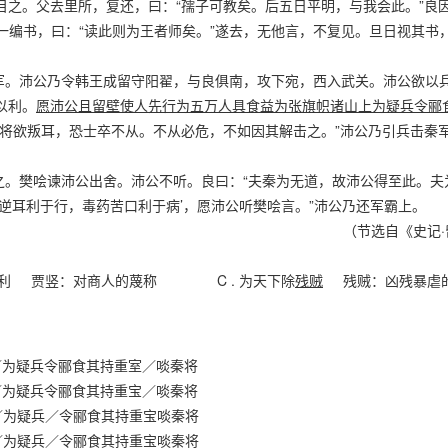
目之。父去里所，复还，曰：“孺子可教矣。后五日平明，与我会此。”良
出一编书，曰：“读此则为王者师矣。”遂去，无他言，不复见。旦日视其书
。沛公乃令韩王成留守阳翟，与良俱南，攻下宛，西入武关。沛公欲以
以利。
愿沛公且留壁使人先行为五万人具食益为张旗帜诸山上为疑兵令郦
其将欲叛耳，恐士卒不从。不从必危，不如因其解击之。”沛公乃引兵击秦
。樊哙谏沛公出舍。沛公不听。良曰：“夫秦为无道，故沛公得至此。夫
言逆耳利于行，毒药苦口利于病’，愿沛公听樊哙言。”沛公乃还军霸上。
（节选自《史记
利 贾竖：对商人的蔑称
C .
为天下除
残贼
残贼：凶残暴虐
／为疑兵令郦食其持重室／啖秦将
／为疑兵令郦食其持重宝／啖秦将
／为疑兵／令郦食其持重宝啖秦将
／为疑兵／令郦食其持重宝啖秦将