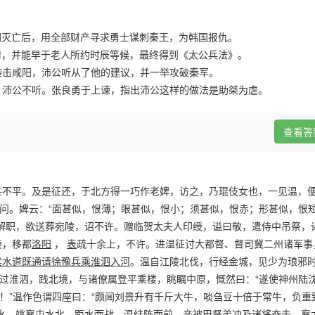
国灭亡后，用全部财产寻求勇士谋刺秦王，为韩国报仇。
咐，并能早于老人所约时辰等候，最终得到《太公兵法》。
袭击咸阳，沛公听从了他的建议，并一举攻破秦军。
，沛公不听。张良勇于上谏，指出沛公这样的做法是助桀为虐。
查看答
甚不平。及是征还，于北方得一巧作老婢，访之，乃琨伎女也，一见温，
婢问。婢云：“面甚似，恨薄；眼甚似，恨小；须甚似，恨赤；形甚似，恨
解职，欲送葬宛陵，诏不许。赠临贺太夫人印绶，谥曰敬，遣侍中吊祭，
陵，移都
洛阳
，
表
疏十余上，不许。进温征讨大都督、督司冀二州诸军事
梁水道既通请徐豫兵乘淮泗入河
。温自江陵北伐，行经金城，见少为琅邪
是过淮泗，践北境，与诸僚属登平乘楼，眺瞩中原，慨然曰：“遂使神州陆
过！”温作色谓四座曰：“颇闻刘景升有千斤大牛，啖刍豆十倍于常牛，负重
水，姚襄屯水北，距水而战。
温结阵而前，亲被甲督弟冲及诸将奋击，襄