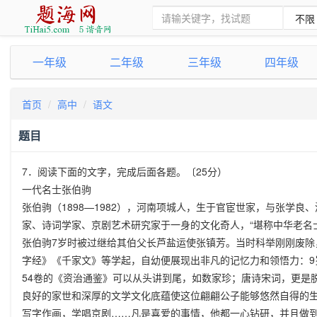
一年级
二年级
三年级
四年级
首页
高中
语文
题目
7．阅读下面的文字，完成后面各题。〔25分）
一代名士张伯驹
张伯驹（1898—1982），河南项城人，生于官宦世家，与张学
家、诗词学家、京剧艺术研究家于一身的文化奇人，“堪称中华老名
张伯驹7岁时被过继给其伯父长芦盐运使张镇芳。当时科举刚刚废
字经》《千家文》等学起，自幼便展现出非凡的记忆力和领悟力：9岁
54卷的《资治通鉴》可以从头讲到尾，如数家珍；唐诗宋词，更是
良好的家世和深厚的文学文化底蕴使这位翩翩公子能够悠然自得的
写字作画，学唱京剧……凡是喜爱的事情，他都一心钻研，并且做