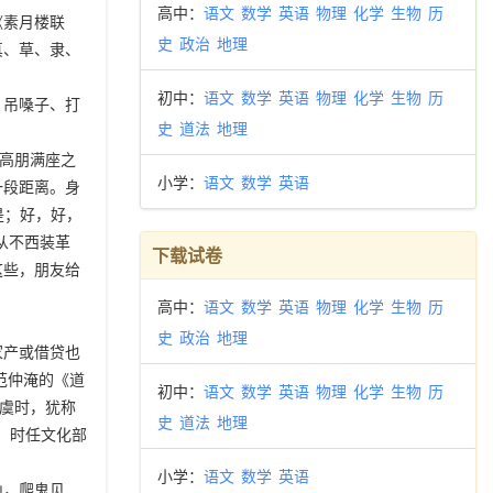
高中：
语文
数学
英语
物理
化学
生物
历
《素月楼联
史
政治
地理
真、草、隶、
初中：
语文
数学
英语
物理
化学
生物
历
，吊嗓子、打
史
道法
地理
。高朋满座之
小学：
语文
数学
英语
一段距离。身
是；好，好，
从不西装革
下载试卷
这些，朋友给
高中：
语文
数学
英语
物理
化学
生物
历
史
政治
地理
家产或借贷也
范仲淹的《道
初中：
语文
数学
英语
物理
化学
生物
历
堪虞时，犹称
史
道法
地理
，时任文化部
小学：
语文
数学
英语
山，爬鬼见