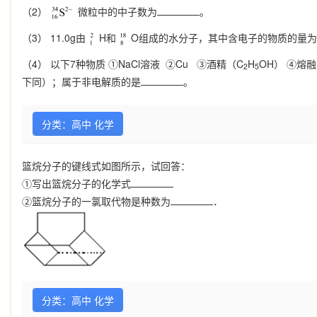
（2）
微粒中的中子数为
。
（3） 11.0g由
H和
O组成的水分子，其中含电子的物质的量为
（4） 以下7种物质 ①NaCl溶液 ②Cu ③酒精（C
H
OH） ④熔融
2
5
下同）；属于非电解质的是
。
分类：高中 化学
篮烷分子的键线式如图所示，试回答：
①写出篮烷分子的化学式
②篮烷分子的一氯取代物是种数为
．
分类：高中 化学