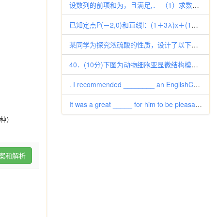
设数列的前项和为，且满足,． （1）求数列的通项公式； （2）设，求数列的前项和.
已知定点P(－2,0)和直线l：(1＋3λ)x＋(1＋2λ)y＝2＋5λ(λ∈R)，则点P到直线l的距离的最大值为()
某同学为探究浓硫酸的性质，设计了以下实验装置图。检查好装置的气密性后，向烧瓶A中加入过量的铁粉、炭粉，再滴加浓硫酸。 （
40．(10分)下图为动物细胞亚显微结构模式图，根据图示回答下列问题：（括号内填写图中相应的编号）①与动物细胞分泌蛋白质
. I recommended ________ an English­Chinese dictionary，which
It was a great _____ for him to be pleasant to people he did
种）
案和解析