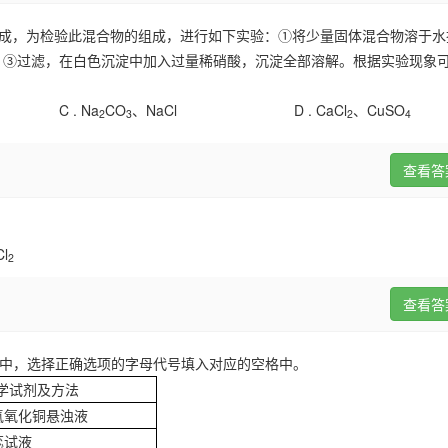
成，为检验此混合物的组成，进行如下实验：①将少量固体混合物溶于水
；③过滤，在白色沉淀中加入过量稀硝酸，沉淀全部溶解。根据实验现象
C .
Na
CO
、NaCl
D .
CaCl
、CuSO
2
3
2
4
查看答
Cl
2
查看答
中，选择正确选项的
字母代号
填入对应的空格中。
学试剂及方法
氢氧化铜悬浊液
蕊试液