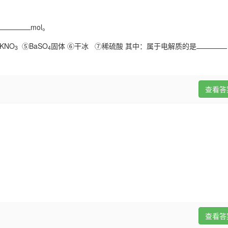
mol。
KNO
⑤BaSO
固体 ⑥干冰 ⑦稀硫酸 其中：属于电解质的是
3
4
查看答
查看答