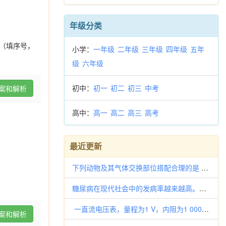
年级分类
（填序号，
小学：
一年级
二年级
三年级
四年级
五年
级
六年级
初中：
初一
初二
初三
中考
案和解析
高中：
高一
高二
高三
高考
最近更新
下列动物及其气体交换部位搭配合理的是 ①蚯蚓—体壁 ②鲫鱼—鳃 ③家鸽—肺和气囊 ④青蛙—鳃和皮肤 ⑤家兔—肺 A
糖尿病在现代社会中的发病率越来越高。世界卫生组织将糖尿病列为三大疑难病之一并把每年的11月14日定为“世界糖尿病日”。下
一直流电压表，量程为1 V，内阻为1 000Ω,现将一阻值为5000~7000Ω之间的固定电阻R1与此电压表串联，以扩
案和解析