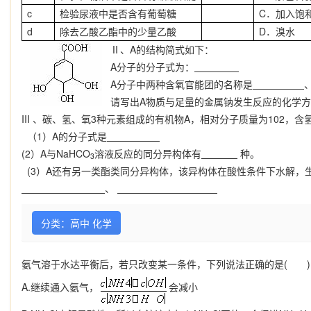
c
检验尿液中是否含有葡萄糖
C
．加入饱
d
除去乙酸乙酯中的少量乙酸
D
．溴水
Ⅱ
、
A
的结构简式如下：
A
分子的分子式为：
A
分子中两种含氧官能团的名称是
请写出
A
物质与足量的金属钠发生反应的化学
III
、碳、氢、氧
3
种元素组成的有机物
A
，相对分子质量为
102
，含
（
1
）
A
的分子式是
(2
）
A
与
NaHCO
溶液反应的同分异构体有
种。
3
(3
）
A
还有另一类酯类同分异构体，该异构体在酸性条件下水解，
、
分类：高中 化学
氨气溶于水达平衡后，若只改变某一条件，下列说法正确的是
(
)
A.
继续通入氨气，
会减小