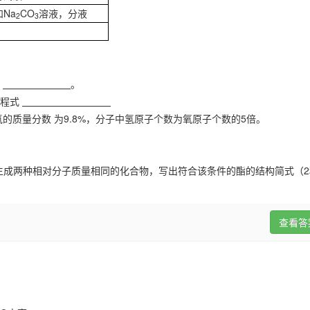
和
Na
CO
溶液，分液
2
3
、
。
方程式
氢的质量分数 为
9.8%
，分子中氢原子个数为氧原子个数的
5
倍。
生成两种相对分子质量相同的化合物，写出符合该条件的酯的结构简式（
2
查看答