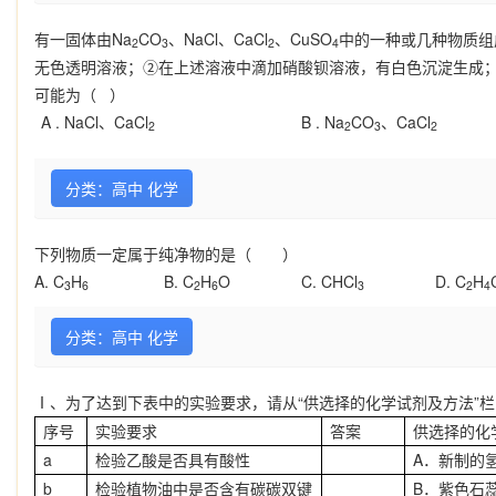
有一固体由Na
CO
、NaCl、CaCl
、CuSO
中的一种或几种物质组
2
3
2
4
无色透明溶液；②在上述溶液中滴加硝酸钡溶液，有白色沉淀生成
可能为（ ）
A .
NaCl、CaCl
B .
Na
CO
、CaCl
2
2
3
2
分类：高中 化学
下列物质一定属于纯净物的是（ ）
A. C
H
B. C
H
O C. CHCl
D. C
H
3
6
2
6
3
2
4
分类：高中 化学
Ⅰ
、为了达到下表中的实验要求，请从
“
供选择的化学试剂及方法
”
栏
序号
实验要求
答案
供选择的化
a
检验乙酸是否具有酸性
A
．新制的
b
检验植物油中是否含有碳碳双键
B
．紫色石