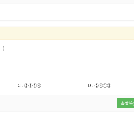
 )
C .
②③①④
D .
②④①③
查看答