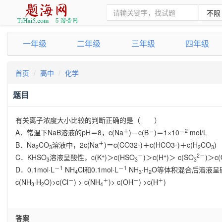
一年级
二年级
三年级
四年级
首页
高中
化学
题目
有关离子浓度大小比较的判断正确的是（ ）
＋
－
－
2
A．常温下NaB溶液的pH＝8，
c
(Na
)－
c
(B
)＝1×10
mol/L
＋
B．Na
CO
溶液中，2
c
(Na
)＝
c
(CO32-)＋
c
(HCO3-)＋
c
(H
CO
)
2
3
2
3
+
－
+
2
－
C．KHSO
溶液呈酸性，c(K
)＞c(HSO
)＞c(H
)＞ c(SO
)＞c
3
3
3
－
1
－
1
D．0.1mol·L
NH
Cl和0.1mol·L
NH
·H
O等体积混合后溶液呈
4
3
2
－
＋
－
＋
c
(NH
·H
O)>
c
(Cl
) >
c
(NH
)>
c
(OH
) >
c
(H
)
3
2
4
答案