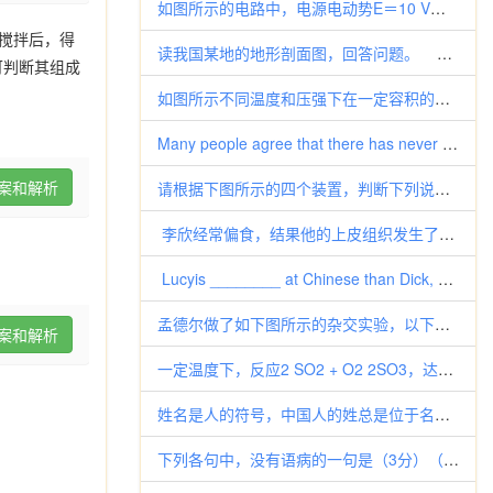
如图所示的电路中，电源电动势E＝10 V，内阻r＝0.5 Ω，电动机的电阻R0＝1.0 Ω，电阻R1＝1.5 Ω.电动机
搅拌后，得
读我国某地的地形剖面图，回答问题。 图中山脉②是我国下列哪一组重要的地理分界线（ ） A．第二
可判断其组成
如图所示不同温度和压强下在一定容积的密闭容器中，对可逆反应4L(g) 2M(g)+N(g) △H>0，平衡状态时（
Many people agree that there has never been a more splendid
案和解析
请根据下图所示的四个装置，判断下列说法不正确的是()A．①可验证光合作用产生氧气 B．②可验证光合作用需要二氧化碳 C．
李欣经常偏食，结果他的上皮组织发生了角质化，皮肤粗糙，而且还出现皮下血管出血。这是由于他偏食，造成体内缺乏(
Lucyis ________ at Chinese than Dick, but _________ at Math
孟德尔做了如下图所示的杂交实验，以下描述正确的是()A．所结豆荚细胞的基因型由植株A与植株B决定 B．所结豆荚细胞的基因
案和解析
一定温度下，反应2 SO2 + O2 2SO3，达到平衡时，n（SO2）：n（O2）：n（SO3）=2：3：4。缩小体积
姓名是人的符号，中国人的姓总是位于名字之前，而不像西方那样，位于名字之后。中国人重视姓氏的现象体现了 A．男尊女卑
下列各句中，没有语病的一句是（3分）（ ） A．扶贫工作组的同志经常到农村了解情况，他们的足迹踏遍了大江南北。 B. 因