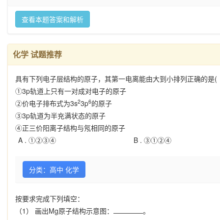
查看本题答案和解析
化学 试题推荐
具有下列电子层结构的原子，其第一电离能由大到小排列正确的是(
①3p轨道上只有一对成对电子的原子
2
6
②价电子排布式为3s
3p
的原子
③3p轨道为半充满状态的原子
④正三价阳离子结构与氖相同的原子
A .
①②③④
B .
③①②④
分类：高中 化学
按要求完成下列填空：
（1） 画出Mg原子结构示意图：
。