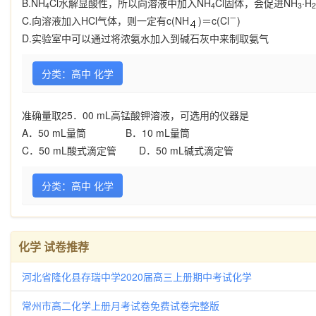
B.NH
Cl
水解显酸性，所以向溶液中加入
NH
Cl
固体，会促进
NH
·H
4
4
3
2
－
C.
向溶液加入
HCl
气体，则一定有
c
(NH
)
＝
c
(Cl
)
D.
实验室中可以通过将浓氨水加入到碱石灰中来制取氨气
分类：高中 化学
准确量取
25
．
00 mL
高锰酸钾溶液，可选用的仪器是
A
．
50 mL
量筒
B
．
10 mL
量筒
C
．
50 mL
酸式滴定管
D
．
50 mL
碱式滴定管
分类：高中 化学
化学 试卷推荐
河北省隆化县存瑞中学2020届高三上册期中考试化学
常州市高二化学上册月考试卷免费试卷完整版