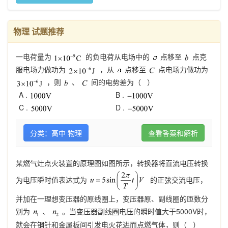
物理 试题推荐
一电荷量为
的负电荷从电场中的
点移至
点克
服电场力做功为
，从
点移至
点电场力做功为
，则
、
间的电势差为（ ）
A .
B .
C .
D .
分类：高中 物理
查看答案和解析
某燃气灶点火装置的原理图如图所示，转换器将直流电压转换
为电压瞬时值表达式为
的正弦交流电压，
并加在一理想变压器的原线圈上，变压器原、副线圈的匝数分
别为
、
。当变压器副线圈电压的瞬时值大于5000V时，
就会在钢针和金属板间引发电火花进而点燃气体，则（ ）