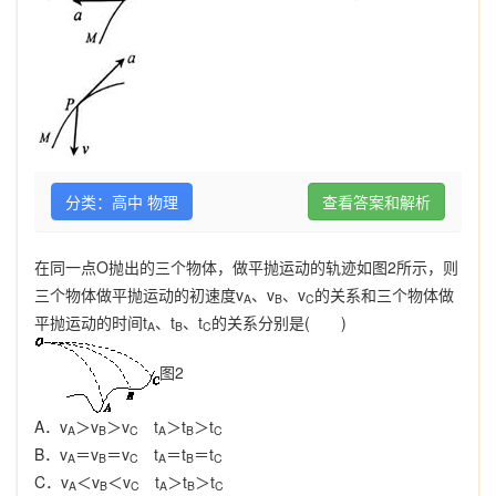
分类：高中 物理
查看答案和解析
在同一点
O
抛出的三个物体，做平抛运动的轨迹如图
2
所示，则
三个物体做平抛运动的初速度
v
、
v
、
v
的关系和三个物体做
A
B
C
平抛运动的时间
t
、
t
、
t
的关系分别是
(
)
A
B
C
图
2
A
．
v
＞
v
＞
v
t
＞
t
＞
t
A
B
C
A
B
C
B
．
v
＝
v
＝
v
t
＝
t
＝
t
A
B
C
A
B
C
C
．
v
＜
v
＜
v
t
＞
t
＞
t
A
B
C
A
B
C