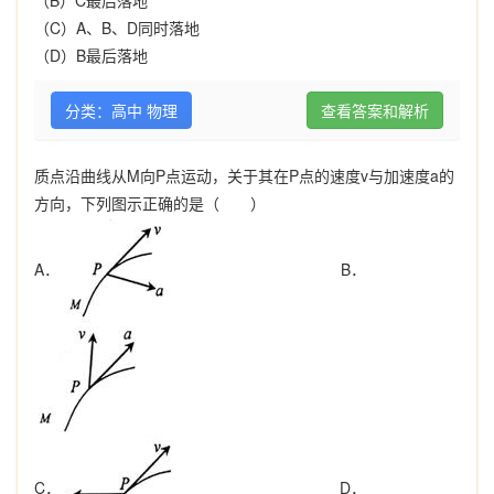
（
C
）
A
、
B
、
D
同时落地
（
D
）
B
最后落地
分类：高中 物理
查看答案和解析
质点沿曲线从
M
向
P
点运动，关于其在
P
点的速度
v
与加速度
a
的
方向，下列图示正确的是（ ）
A
．
B
．
C
．
D
．