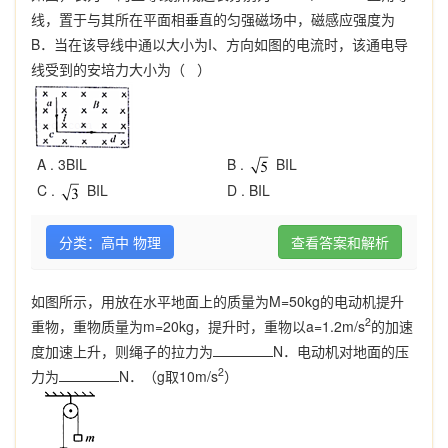
线，置于与其所在平面相垂直的匀强磁场中，磁感应强度为
B．当在该导线中通以大小为I、方向如图的电流时，该通电导
线受到的安培力大小为（ ）
A .
3BIL
B .
BIL
C .
BIL
D .
BIL
分类：高中 物理
查看答案和解析
如图所示，用放在水平地面上的质量为M=50kg的电动机提升
2
重物，重物质量为m=20kg，提升时，重物以a=1.2m/s
的加速
度加速上升，则绳子的拉力为
N．电动机对地面的压
2
力为
N．（g取10m/s
）