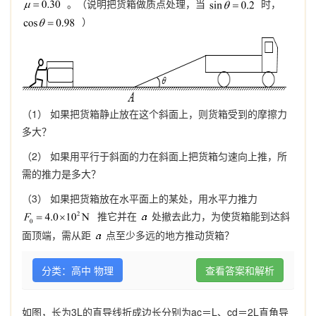
。（说明把货箱做质点处理，当
时，
）
（1） 如果把货箱静止放在这个斜面上，则货箱受到的摩擦力
多大？
（2） 如果用平行于斜面的力在斜面上把货箱匀速向上推，所
需的推力是多大？
（3） 如果把货箱放在水平面上的某处，用水平力推力
推它并在
处撤去此力，为使货箱能到达斜
面顶端，需从距
点至少多远的地方推动货箱？
分类：高中 物理
查看答案和解析
如图，长为3L的直导线折成边长分别为ac＝L、cd＝2L直角导