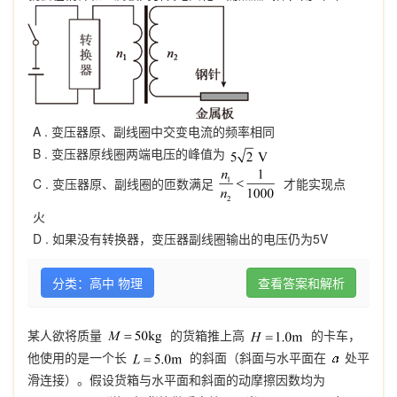
A .
变压器原、副线圈中交变电流的频率相同
B .
变压器原线圈两端电压的峰值为
C .
变压器原、副线圈的匝数满足
才能实现点
火
D .
如果没有转换器，变压器副线圈输出的电压仍为5V
分类：高中 物理
查看答案和解析
某人欲将质量
的货箱推上高
的卡车，
他使用的是一个长
的斜面（斜面与水平面在
处平
滑连接）。假设货箱与水平面和斜面的动摩擦因数均为