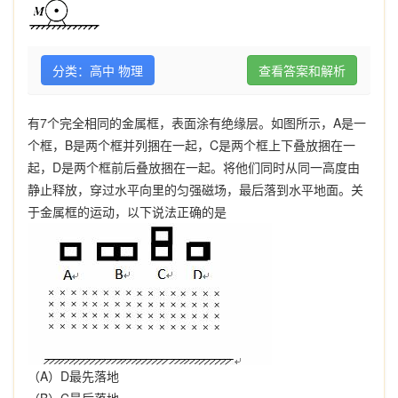
分类：高中 物理
查看答案和解析
有
7
个完全相同的金属框，表面涂有绝缘层。如图所示，
A
是一
个框，
B
是两个框并列捆在一起，
C
是两个框上下叠放捆在一
起，
D
是两个框前后叠放捆在一起。将他们同时从同一高度由
静止释放，穿过水平向里的匀强磁场，最后落到水平地面。关
于金属框的运动，以下说法正确的是
（
A
）
D
最先落地
（
B
）
C
最后落地