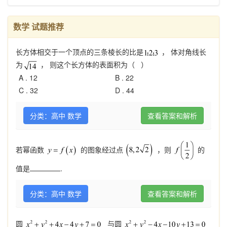
数学 试题推荐
长方体相交于一个顶点的三条棱长的比是
， 体对角线长
为
， 则这个长方体的表面积为（ ）
A .
12
B .
22
C .
32
D .
44
分类：高中 数学
查看答案和解析
若幂函数
的图象经过点
，则
的
值是
.
分类：高中 数学
查看答案和解析
圆
与圆