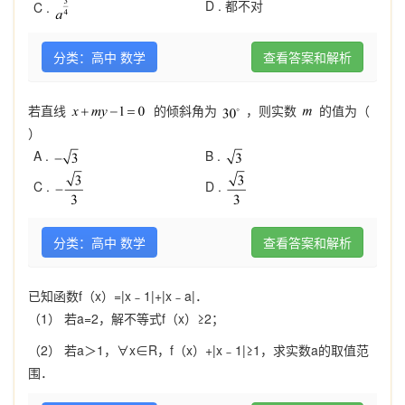
D .
都不对
C .
分类：高中 数学
查看答案和解析
若直线
的倾斜角为
，则实数
的值为（
）
A .
B .
C .
D .
分类：高中 数学
查看答案和解析
已知函数f（x）=|x﹣1|+|x﹣a|．
（1） 若a=2，解不等式f（x）≥2；
（2） 若a＞1，∀x∈R，f（x）+|x﹣1|≥1，求实数a的取值范
围．