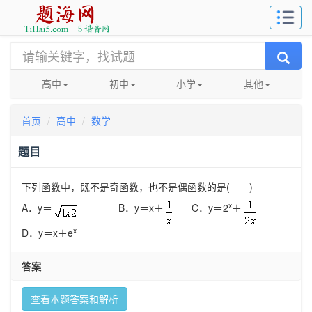
高中
初中
小学
其他
首页
高中
数学
题目
下列函数中，既不是奇函数，也不是偶函数的是
(
)
x
A
．
y
＝
B
．
y
＝
x
＋
C
．
y
＝
2
＋
x
D
．
y
＝
x
＋
e
答案
查看本题答案和解析