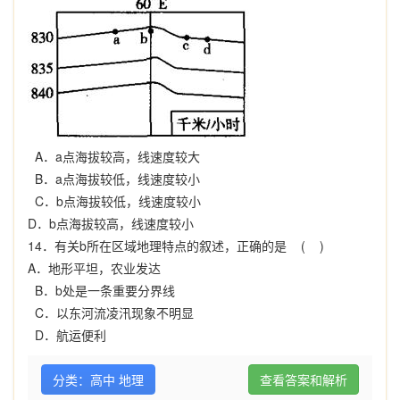
A
．
a
点海拔较高，线速度较大
B
．
a
点海拔较低，线速度较小
C
．
b
点海拔较低，线速度较小
D
．
b
点海拔较高，线速度较小
14
．有关
b
所在区域地理特点的叙述，正确的是
( )
A
．地形平坦，农业发达
B
．
b
处是一条重要分界线
C
．以东河流凌汛现象不明显
D
．航运便利
分类：高中 地理
查看答案和解析