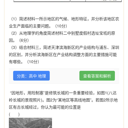
（
1
）简述材料一所示地区的气候、地形特征，并分析该地区农
业生产面临的主要问题。（
10
分）
（
2
）从地理学的角度简述材料二中别墅度假村选址宝坻的原
因。（
6
分）
（
3
）结合材料三，简述天津滨海新区的产业结构与浦东、深圳
的区别，并分析滨海新区在产业结构调整方面的主要措施可能
有哪些。（
10
分）
分类：高中 地理
查看答案和解析
“
因地形，用险制塞
”
是修筑长城的一条重要经验，如图
1(
八达
岭长城的景观照片
)
。图
2
为
“
某地区等高线地图
”
。若图
2
所示地
区有古长城经过，你认为最可能的位置是
(
)