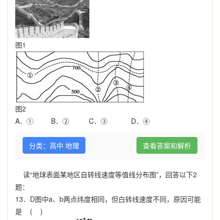
图
1
图
2
A
．
①
B
．
②
C
．
③
D
．
④
分类：高中 地理
查看答案和解析
读
“
地球表面某地区自转线速度等值线分布图”，回答以下
2
题：
13
．
D
图中
a
、
b
两点纬度相同，但白转线速度不同，原因可能
是
( )