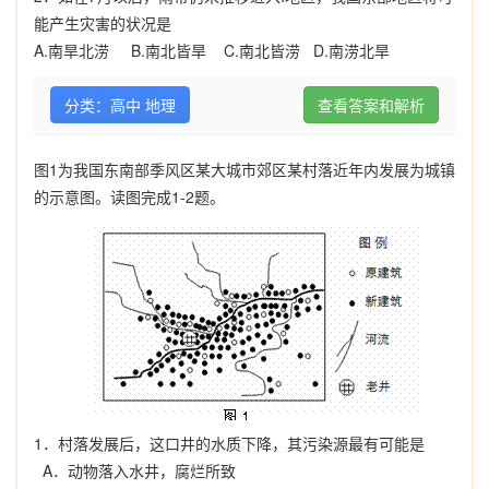
能产生灾害的状况是
A.南旱北涝
B.南北皆旱
C.南北皆涝
D.南涝北旱
分类：高中 地理
查看答案和解析
图
1
为我国东南部季风区某大城市郊区某村落近年内发展为城镇
的示意图。读图完成
1-2
题。
1
．村落发展后，这口井的水质下降，其污染源最有可能是
A
．动物落入水井，腐烂所致