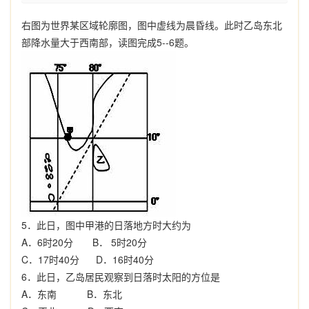
右图为世界某区域轮廓图，图中虚线为晨昏线。此时乙岛东北
部降水量大于西南部，读图完成
5--6
题。
5
．此日，图中甲港的日落地方时大约为
A
．
6
时
20
分
B
．
5
时
20
分
C
．
17
时
40
分
D
．
16
时
40
分
6
．此日，乙岛居民观察到日落时太阳的方位是
A
．东南
B
．东北