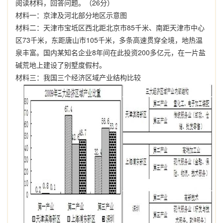
阅读材料，回答问题。（
26
分）
材料一：
京津及河北部分地区示意图
材料二：
天津市宝坻区西北距北京市
85
千米
、南距天津市中心
区
73
千米
，东距唐山市
105
千米
，多条高速贯穿全境，地热温
泉丰富。国内某知名企业
8
年间在此投资
200
多亿元，在一片盐
碱荒地上建设了别墅度假村。
材料三：
我国三个经济区域产业结构比较