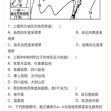
7
．上图所示地区的地壳厚度
(
)
A
．由西向东逐渐增厚
B
．由北向南逐渐
增厚
C
．由东向西逐渐增厚
D
．由南向北逐渐
增厚
8
．上图中
M
和
N
所位于的地形区分别是
(
)
A
．塔里木盆地、吐鲁番盆地
B
．青藏高原、四川盆地
C
．黄土高原、汾河谷地
D
．四川盆地、大别山区
9
．若绘制地壳厚度剖面图，其
0
千米为
(
)
A
．海平面
B
．岩石圈底部
C
．莫霍面
D
．软流层中部
10
．下列剖面图中，能正确表示
a—b
沿线地壳厚度变化趋势的