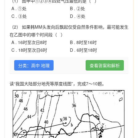
（1） 图甲中①②③④四处气压最低的是（ ）
A .
①处
B .
②处
C .
③处
D .
④处
（2） 如果韩MM头发向后飘起仅受自然条件影响，最可能发生
在乙图中的哪个时间段（ ）
A .
16时至次日8时
B .
8时至16时
C .
18时至次日6时
D .
6时至18时
分类：高中 地理
查看答案和解析
读
“
我国大陆部分地壳等厚度线图
”
，完成
7
～
10
题。