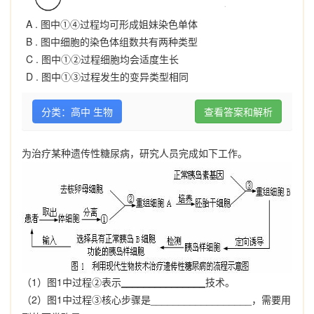
A .
图中①④过程均可形成姐妹染色单体
B .
图中细胞的染色体组数共有两种类型
C .
图中①②过程细胞均会适度生长
D .
图中①③过程发生的变异类型相同
分类：高中 生物
查看答案和解析
为治疗某种遗传性糖尿病，研究人员完成如下工作。
（
1
）图
1
中过程
②
表示
_______________
技术。
（
2
）图
1
中过程
③
核心步骤是
__________________
，需要用