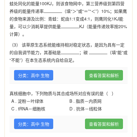
蛙处同化的能量100KJ，则该食物网中，第三营养级到第四营
养级的能量传递率
（填“＞”或“＝”“＜”）10%；如果鹰
的食物来源及比例：青蛙：蛇由1:1变成4:1，则鹰同化1KJ能
量，可以少消耗草提供能量
KJ（能量传递效率按20%
计算）。
（3） 该草原生态系统能维持相对稳定状态，是因为具有一定
的自我调节能力，其基础是
；碳
（填“能”或
“不能”）在本生态系统内自给自足。
分类：高中 生物
查看答案和解析
真核细胞中，下列物质与其合成场所对应有误的是（ ）
A .
淀粉－叶绿体
B .
脂质－内质网
C .
tRNA－细胞核
D .
抗体－线粒体
分类：高中 生物
查看答案和解析