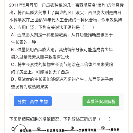
2011年5月丹阳一户瓜农种植的几十亩西瓜莫名“爆炸”的消息传
出，将西瓜膨大剂推上了舆论的风口浪尖．西瓜膨大剂是由日
本科学家在上世纪80年代人工合成的一种化合物，作用效果持
久，应用广泛．下列有关说法正确的是（ ）
A .
西瓜膨大剂是一种植物激素，从其功能推断应该属于
生长素的一种
B .
过量使用西瓜膨大剂，其残留部分很可能造成青少年
摄入过量激素从而导致发育过快
C .
将生长素类的植物生长调节剂涂在二倍体西瓜未受粉
的子房壁上，可能得到无子西瓜
D .
高浓度的生长素能够促进乙烯的产生，从而促进子房
壁发育为成熟的果实
分类：高中 生物
查看答案和解析
下图是精原细胞的增殖情况，下列叙述正确的是（ ）