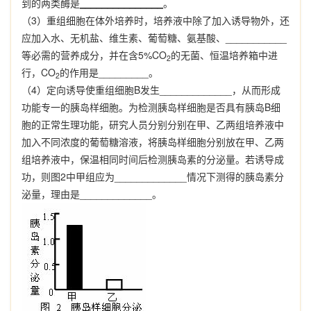
到的两类酶是
_______________
。
（
3
）重组细胞在体外培养时，培养液中除了加入诱导物外，还
应加入水、无机盐、维生素、葡萄糖、氨基酸、
___________
等必需的营养成分，并在含
5%CO
的无菌、恒温培养箱中进
2
行，
CO
的作用是
_________
。
2
（
4
）定向诱导使重组细胞
B
发生
_____________
，从而形成
功能专一的胰岛样细胞。为检测胰岛样细胞是否具有胰岛
B
细
胞的正常生理功能，研究人员分别分别在甲、乙两组培养液中
加入不同浓度的葡萄糖溶液，将胰岛样细胞分别放在甲、乙两
组培养液中，保温相同时间后检测胰岛素的分泌量。若诱导成
功，则图
2
中甲组应为
_____________
情况下测得的胰岛素分
泌量，理由是
_____________
。