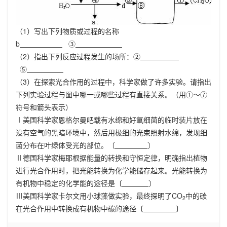
（
1
）写出下列物质或过程的名称
b
③
（
2
）指出下列反应过程发生的场所：②
⑤
（
3
）在探索光合作用的过程中，科学家做了许多实验。请指出
下列实验过程与图中哪一或哪些过程有直接关系。（用①～⑦
符号和箭头表示）
Ⅰ美国科学家恩格尔曼吧载有水绵和好氧细菌的临时装片放在
没有空气的黑暗环境中，然后用极细的光束照射水绵，发现细
菌分布在叶绿体受光的部位。〔
〕
Ⅱ德国科学家梅耶根据能量的转换和守恒定律，明确指出植物
进行光合作用时，把光能转换为化学能储存起来。光能转换为
有机物中稳定的化学能的途径是〔
〕
Ⅲ美国科学家卡尔文用小球藻做实验，最终探明了
CO
中的碳
2
在光合作用中转换成有机物中碳的途径〔
〕