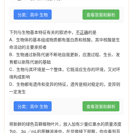
分类：高中 生物
查看答案和解析
下列与生物基本特征有关的叙述中，
不正确
的是
A
．生物体的基本组成物质都有蛋白质和核酸，其中核酸是生
命活动的主要承担者
B
．生物通过新陈代谢不断地自我更新，应激过程、生长、发
育都以新陈代谢的基础
C
．生物与其环境是一个整体，它既适应生存的环境，又对环
境构成影响
D
．生物都有遗传和变异的特征，遗传是相对稳定的，变异则
一定发生
分类：高中 生物
查看答案和解析
将新鲜的绿色苔藓植物叶片，放入加有少量红墨水的质量浓度
为
0
．
3g
／
mL
的蔗糖溶液中，在显微镜下观察，你会看到苔