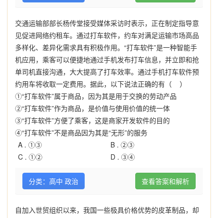
交通运输部部长杨传堂接受媒体采访时表示，正在制定指导意
见促进网络约租车。通过打车软件，约车对满足运输市场高品
多样化、差异化需求具有积极作用。“打车软件”是一种智能手
机应用，乘客可以便捷地通过手机发布打车信息，并立即和抢
单司机直接沟通，大大提高了打车效率。通过手机打车软件预
约用车将收取一定费用。据此，以下说法正确的有（ ）
①“打车软件”属于商品，因为其是用于交换的劳动产品
②“打车软件”作为商品，是价值与使用价值的统一体
③“打车软件”方便了乘客，这是商家开发软件的目的
④“打车软件”不是商品因为其是“无形”的服务
A .
①③
B .
②③
C .
①②
D .
③④
分类：高中 政治
查看答案和解析
自加入世贸组织以来，我国一些极具价格优势的皮革制品，却