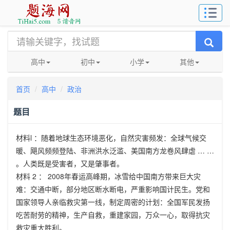
高中
初中
小学
其他
首页
高中
政治
题目
材料
l
：随着地球生态环境恶化，自然灾害频发：全球气候交
暖、飓风频频登陆、非洲洪水泛滥、美国南方龙卷风肆虐 … …
。人类既是受害者，又是肇事者。
材料
2
：
2008
年春运高峰期，冰雪给中国南方带来巨大灾
难：交通中断，部分地区断水断电，严重影响国计民生。党和
国家领导人亲临救灾第一线，制定周密的计划：全国军民发扬
吃苦耐劳的精神，生产自救，重建家园，万众一心，取得抗灾
救灾重大胜利。