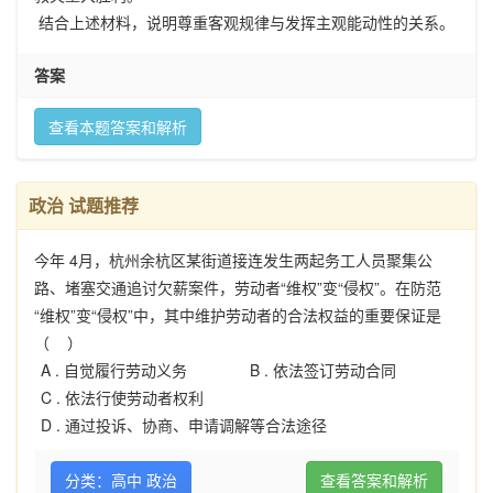
结合上述材料，说明尊重客观规律与发挥主观能动性的关系。
答案
查看本题答案和解析
政治 试题推荐
今年 4月，杭州余杭区某街道接连发生两起务工人员聚集公
路、堵塞交通追讨欠薪案件，劳动者“维权”变“侵权”。在防范
“维权”变“侵权”中，其中维护劳动者的合法权益的重要保证是
（ ）
A .
自觉履行劳动义务
B .
依法签订劳动合同
C .
依法行使劳动者权利
D .
通过投诉、协商、申请调解等合法途径
分类：高中 政治
查看答案和解析