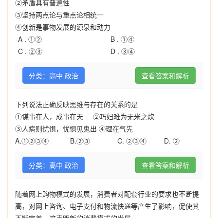
②矛盾具有普遍性
③坚持两点论与重点论相统一
④创新是事物发展的源泉和动力
A .
①②
B .
①④
C .
②③
D .
③④
分类：高中 政治
查看答案和解析
下列说法正确反映思维与
存在的关系的是
①谋事在人，成事在天
②巧妇难为无米之炊
③人病则忧惧，忧惧见鬼出
④理在气先
A.
①②③④
B.
②③
C.
②③④
D.
②
分类：高中 政治
查看答案和解析
随着网上购物模式的发展，消费者对配套行业的要求也不断提
高，对网上咨询、电子支付和物流快递等产生了影响，促使其