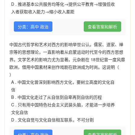
D .
推进基本公共服务均等化→提供公平教育→增强低收
入者获取收入能力→缩小收入差距
分类：高中 政治
查看答案和解析
中国古代哲学和艺术对西方的影响举世公认。儒家、道家、禅
宗等的思想理论，一直影响着从启蒙运动时代至今的西方思想
界。文学艺术的影响力尤为显著。元杂剧在 18世纪曾一度风靡
欧洲，借用中国素材来创作戏剧在欧洲成为时尚。这说明（
）
A .
中国文化曾深刻影响西方文化，要树立高度的文化自
信
B .
中国文化走过了从自信到自卑再到自信的历程
C .
只有用中国特色社会主义武装头脑，才能进一步培养
文化自信
D .
文化自觉与文化自信相互联系，不可分割
分类：高中 政治
查看答案和解析