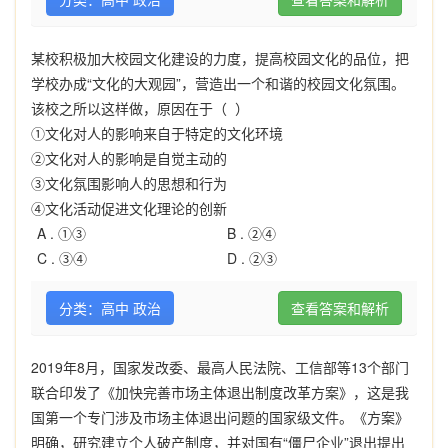
某校积极加大校园文化建设的力度，提高校园文化的品位，把
学校办成“文化的大观园”，营造出一个和谐的校园文化氛围。
该校之所以这样做，原因在于（ ）
①文化对人的影响来自于特定的文化环境
②文化对人的影响是自觉主动的
③文化氛围影响人的思想和行为
④文化活动促进文化理论的创新
A .
①③
B .
②④
C .
③④
D .
②③
分类：高中 政治
查看答案和解析
2019年8月，国家发改委、最高人民法院、工信部等13个部门
联合印发了《加快完善市场主体退出制度改革方案》，这是我
国第一个专门涉及市场主体退出问题的国家级文件。《方案》
明确，研究建立个人破产制度，并对国有“僵尸企业”退出提出