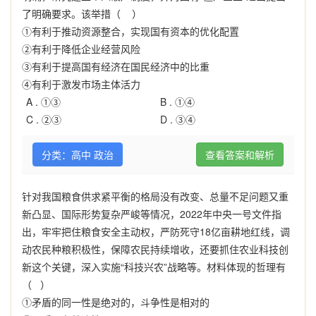
了明确要求。该举措（ ）
①有利于推动资源整合，实现国有资本的优化配置
②有利于降低企业经营风险
③有利于提高国有经济在国民经济中的比重
④有利于激发市场主体活力
A .
①③
B .
①④
C .
②③
D .
③④
分类：高中 政治
查看答案和解析
针对我国粮食供求紧平衡的格局没有改变、总量不足问题又重
新凸显、国际形势复杂严峻等情况，2022年中央一号文件指
出，牢牢把住粮食安全主动权，严防死守18亿亩耕地红线，调
动农民种粮积极性，保障农民持续增收，还要抓住农业科技创
新这个关键，深入实施“科技兴农”战略等。材料体现的哲理有
（ ）
①矛盾的同一性是绝对的，斗争性是相对的