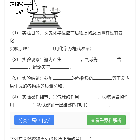
（1） 实验目的：探究化学反应前后物质的总质量有没有变
化．
实验原理：
（用化学方程式表示）
（2） 实验现象：瓶内产生
，气球先
后
．最终天平
．
（3） 实验结论：参加
的各物质的
等于反应
后生成的各物质的质量总和．
（4） 实验操作细节：①气球的作用
，②玻璃管的作
用
；③底部铺一层细沙的作用：
．
分类：高中 化学
查看答案和解析
下列有关燃烧和灭火的说法正确的是
(
)