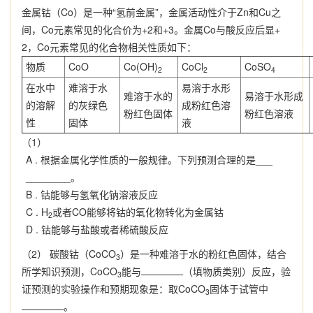
金属钴（Co）是一种“氢前金属”，金属活动性介于Zn和Cu之
间，Co元素常见的化合价为+2和+3。金属Co与酸反应后显+
2，Co元素常见的化合物相关性质如下：
物质
CoO
Co(OH)
CoCl
CoSO
2
2
4
在水中
难溶于水
易溶于水形
难溶于水的
易溶于水形成
的溶解
的灰绿色
成粉红色溶
粉红色固体
粉红色溶液
性
固体
液
（1）
A .
根据金属化学性质的一般规律。下列预测合理的是___
________。
B .
钴能够与氢氧化钠溶液反应
C .
H
或者CO能够将钴的氧化物转化为金属钴
2
D .
钴能够与盐酸或者稀硫酸反应
（2） 碳酸钴（CoCO
）是一种难溶于水的粉红色固体，结合
3
所学知识预测，CoCO
能与
（填物质类别）反应，验
3
证预测的实验操作和预期现象是：取CoCO
固体于试管中
3
。