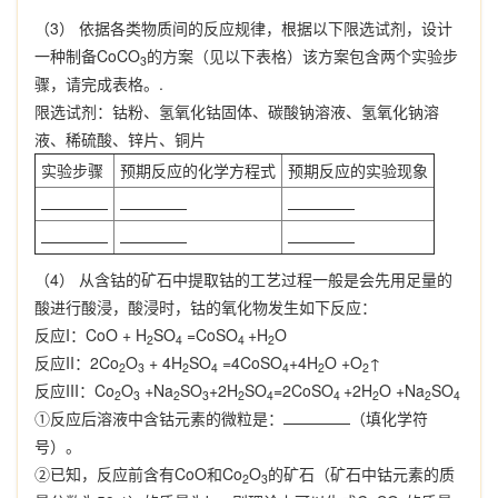
（3） 依据各类物质间的反应规律，根据以下限选试剂，设计
一种制备CoCO
的方案（见以下表格）该方案包含两个实验步
3
骤，请完成表格。.
限选试剂：钴粉、氢氧化钴固体、碳酸钠溶液、氢氧化钠溶
液、稀硫酸、锌片、铜片
实验步骤
预期反应的化学方程式
预期反应的实验现象
（4） 从含钴的矿石中提取钴的工艺过程一般是会先用足量的
酸进行酸浸，酸浸时，钴的氧化物发生如下反应：
反应I：CoO + H
SO
=CoSO
+H
O
2
4
4
2
反应II：2Co
O
+ 4H
SO
=4CoSO
+4H
O +O
↑
2
3
2
4
4
2
2
反应III：Co
O
+Na
SO
+2H
SO
=2CoSO
+2H
O +Na
SO
2
3
2
3
2
4
4
2
2
4
①反应后溶液中含钴元素的微粒是：
（填化学符
号）。
②已知，反应前含有CoO和Co
O
的矿石（矿石中钴元素的质
2
3