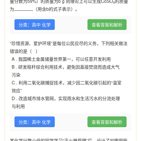
量分数为59%）的质量为b g 则理论上可以生成CoSO
的质量
4
为
（用含b的式子表示）。
分类：高中 化学
查看答案和解析
“珍惜资源、爱护环境”是每位公民应尽的义务，下列相关做法
错误的是（ ）
A .
我国稀土金属储量世界第一，可以任意开发利用
B .
研发秸秆综合利用技术，避免因直接焚烧而造成大气
污染
C .
利用二氧化碳捕捉技术，减少因二氧化碳引起的“温室
效应”
D .
改造城市排水管网，实现雨水和生活污水的分流处理
与利用
分类：高中 化学
查看答案和解析
某化学兴趣小组的同学学习“灭火器原理”后，设计了如图甲所