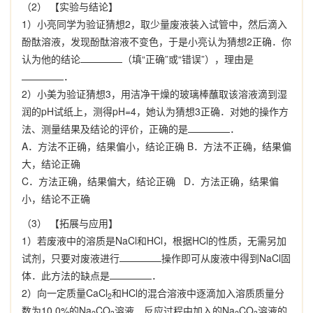
（2） 【实验与结论】
1）小亮同学为验证猜想2，取少量废液装入试管中，然后滴入
酚酞溶液，发现酚酞溶液不变色，于是小亮认为猜想2正确．你
认为他的结论
（填“正确”或“错误”），理由是
．
2）小美为验证猜想3，用洁净干燥的玻璃棒蘸取该溶液滴到湿
润的pH试纸上，测得pH=4，她认为猜想3正确．对她的操作方
法、测量结果及结论的评价，正确的是
．
A．方法不正确，结果偏小，结论正确 B．方法不正确，结果偏
大，结论正确
C．方法正确，结果偏大，结论正确 D．方法正确，结果偏
小，结论不正确
（3） 【拓展与应用】
1）若废液中的溶质是NaCl和HCl，根据HCl的性质，无需另加
试剂，只要对废液进行
操作即可从废液中得到NaCl固
体．此方法的缺点是
．
2）向一定质量CaCl
和HCl的混合溶液中逐滴加入溶质质量分
2
数为10.0%的Na
CO
溶液．反应过程中加入的Na
CO
溶液的