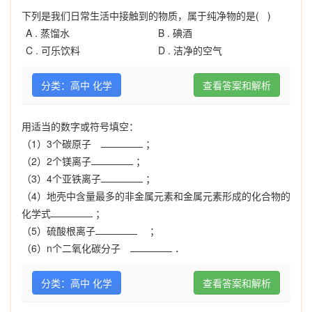
下列是我们日常生活中接触到的物质，属于纯净物的是( )
A .
蒸馏水
B .
碘酒
C .
可乐饮料
D .
洁净的空气
分类：高中 化学
查看答案和解析
用适当的数字或符号填空：
（1）3个碳原子
；
（2）2个镁离子
；
（3）4个亚铁离子
；
（4）地壳中含量最多的非金属元素和金属元素形成的化合物的
化学式
；
（5）硫酸根离子
；
（6）n个二氧化碳分子
．
分类：高中 化学
查看答案和解析