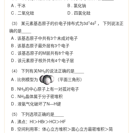
A .
干冰
B .
氯化钠
C .
二氧化硅
D .
四氯化硅
1
2
（3） 某元素基态原子的价电子排布式为3d
4s
， 下列说法正
确的是____
A .
该基态原子中共有3个未成对电子
B .
该基态原子最外层有3个电子
C .
该基态原子的M层共有8个电子
D .
该元素原子核外共有4个电子层
（4） 下列有关NH
的说法正确的是____
3
A .
比例模型为
（平面三角形）
B .
NH
的中心原子上有一对孤对电子
3
C .
NH
晶体属于分子密堆积
3
D .
液氨气化破坏了N—H键
（5） 下列选项正确的是____
A .
沸点：HI＞HBr＞HCl＞HF
B .
空间利用率：体心立方堆积＞面心立方最密堆积＞简