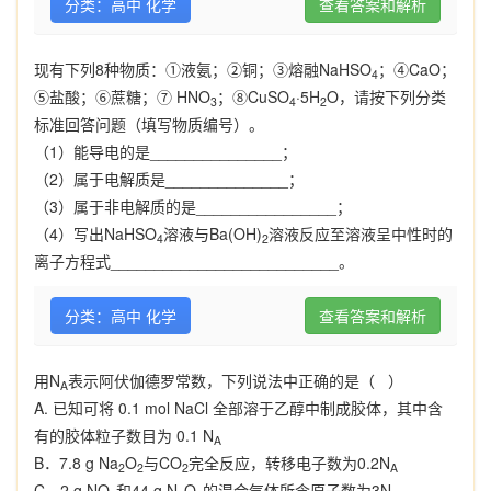
分类：高中 化学
查看答案和解析
现有下列
8
种物质：
①
液氨；
②
铜；
③
熔融
NaHSO
；
④
CaO
；
4
⑤
盐酸；
⑥
蔗糖；
⑦
HNO
；
⑧
CuSO
·5H
O
，请按下列分类
3
4
2
标准回答问题（填写物质编号）。
（
1
）能导电的是
_______________
；
（
2
）属于电解质是
______________
；
（
3
）属于非电解质的是
________________
；
（
4
）写出
NaHSO
溶液与
Ba(OH)
溶液反应至溶液呈中性时的
4
2
离子方程式
__________________________
。
分类：高中 化学
查看答案和解析
用
N
表示阿伏伽德罗常数，下列说法中正确的是（
）
A
A.
已知可将
0.1 mol NaCl
全部溶于乙醇中制成胶体，其中含
有的胶体粒子数目为
0.1 N
A
B
．
7.8 g
Na
O
与
CO
完全反应，转移电子数为
0.2
N
2
2
2
A
C
．
2 g
NO
和
44 g
N
O
的混合气体所含原子数为
3
N