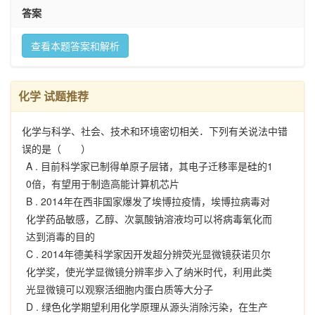
答案
查看本题答案和解析
化学 试题推荐
化学与科学、社会、技术和环境密切相关．下列有关说法中错
误的是（ ）
A .
目前科学家已制得单原子层锗，其电子迁移率是硅的1
0倍，有望用于制造高能计算机芯片
B .
2014年在西非国家爆发了埃博拉疫情，埃博拉病毒对
化学药品敏感，乙醇、次氯酸钠溶液均可以将病毒氧化而
达到消毒的目的
C .
2014年德美科学家因开发超分辨荧光显微镜获诺贝尔
化学奖，使光学显微镜分辨率步入了纳米时代，利用此类
光显微镜可以观察活细胞内蛋白质等大分子
D .
绿色化学期望利用化学原理从源头消除污染，在生产