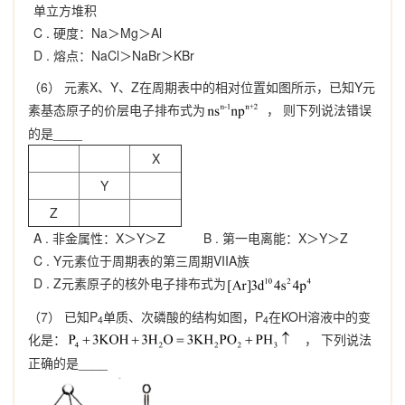
单立方堆积
C .
硬度：Na＞Mg＞Al
D .
熔点：NaCl＞NaBr＞KBr
（6） 元素X、Y、Z在周期表中的相对位置如图所示，已知Y元
素基态原子的价层电子排布式为
， 则下列说法错误
的是____
X
Y
Z
A .
非金属性：X＞Y＞Z
B .
第一电离能：X＞Y＞Z
C .
Y元素位于周期表的第三周期VIIA族
D .
Z元素原子的核外电子排布式为
（7） 已知P
单质、次磷酸的结构如图，P
在KOH溶液中的变
4
4
化是：
， 下列说法
正确的是____