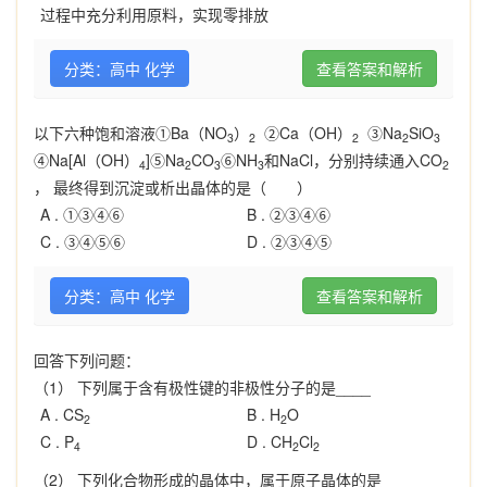
过程中充分利用原料，实现零排放
分类：高中 化学
查看答案和解析
以下六种饱和溶液①Ba（NO
）
②Ca（OH）
③Na
SiO
3
2
2
2
3
④Na[Al（OH）
]⑤Na
CO
⑥NH
和NaCl，分别持续通入CO
4
2
3
3
2
， 最终得到沉淀或析出晶体的是（ ）
A .
①③④⑥
B .
②③④⑥
C .
③④⑤⑥
D .
②③④⑤
分类：高中 化学
查看答案和解析
回答下列问题：
（1） 下列属于含有极性键的非极性分子的是____
A .
CS
B .
H
O
2
2
C .
P
D .
CH
Cl
4
2
2
（2） 下列化合物形成的晶体中，属于原子晶体的是____