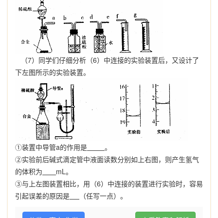
（
7
）同学们仔细分析（
6
）中连接的实验装置后，又设计了
下左图所示的实验装置。
①
装置中导管
a
的作用是
。
②
实验前后碱式滴定管中液面读数分别如上右图，则产生氢气
的体积为
mL
。
③
与上左图装置相比，用（
6
）中连接的装置进行实验时，容易
引起误差的原因是
（任写一点）。