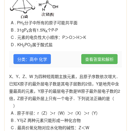
A .
PH
分子中所有的原子可能共平面
3
B .
31gP
含有1.5N
个P-P
4
A
C .
元素的电负性大小顺序：P＞O＞H＞K
D .
KH
PO
属于酸式盐
2
2
分类：高中 化学
查看答案和解析
X、Y、Z、W 为四种短周期主族元素，且原子序数依次增大．
已知X原子的最外层电子数是其电子层数的2倍，Y是地壳中含
量最高的元素，Y原子的最层电子数是W原子最外层电子数的2
倍，Z原子的最外层上只有一个电子．下列说法正确的是（
）
A .
原子半径：r（Z）＞r（W）＞r（X）＞r（Y）
B .
Y与Z 两种元素只能形成一种化合物
C .
最高价氧化物对应水化物的碱性：Z＜W