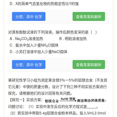
D .
X的简单气态氢化物的热稳定性比Y的强
分类：高中 化学
查看答案和解析
对滴有酚酞试液的下列溶液，操作后颜色变深的是（ ）
A .
Na
CO
溶液加热
B .
明矾溶液加热
2
3
C .
氨水中加入少量NH
Cl固体
4
D .
小苏打溶液中加入少量NaCl固体
分类：高中 化学
查看答案和解析
某研究性学习小组为测定某含镁
3
％一
5
％的铝镁合金（不含其
它元素）中镁的质量分数，设计了下列三种不同实验方案进行
探究，请根据他们的设计回答有关问题。
【探究一】实验方案：
。
问题讨论：（
1
）实验中发生反应的化学方程式是
。
（
2
）若实验中称取
5.4g
铝镁合金粉末样品，投入
VmL2.0mol