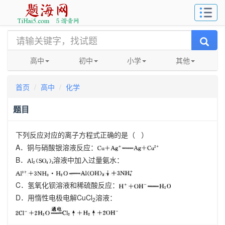
高中
初中
小学
其他
首页
高中
化学
题目
下列反应对应的离子方程式正确的是（
）
A
．铜与硝酸银溶液反应：
B
．
溶液中加入过量氨水：
C
．氢氧化钡溶液和稀硫酸反应：
D
．用惰性电极电解
CuCl
溶液：
2