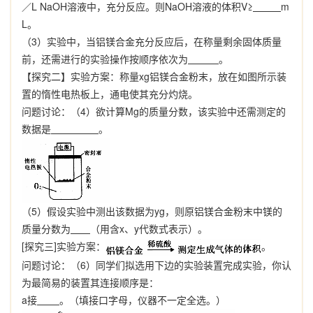
／
L NaOH
溶液中，充分反应。则
NaOH
溶液的体积
V≥
m
L
。
（
3
）实验中，当铝镁合金充分反应后，在称量剩余固体质量
前，还需进行的实验操作按顺序依次为
。
【探究二】实验方案：称量
xg
铝镁合金粉末，放在如图所示装
置的惰性电热板上，通电使其充分灼烧。
问题讨论：（
4
）欲计算
Mg
的质量分数，该实验中还需测定的
数据是
。
（
5
）假设实验中测出该数据为
yg
，则原铝镁合金粉末中镁的
质量分数为
（用含
x
、
y
代数式表示）。
[
探究三
]
实验方案：
。
问题讨论：（
6
）同学们拟选用下边的实验装置完成实验，你认
为最简易的装置其连接顺序是：
a
接
。（填接口字母，仪器不一定全选。）