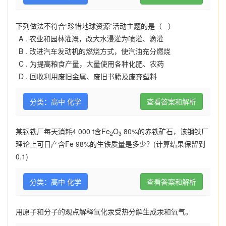
下列做法不符合“珍惜地球资源”活动主题的是（ ）
A .
农业和园林灌溉，改大水浸灌为喷灌、滴灌
B .
改进汽车发动机的燃烧方式，使汽油充分燃烧
C .
为提高粮食产量，大量使用各种化肥、农药
D .
回收利用废旧金属、废旧书籍及废弃塑料
分类：高中 化学
查看答案和解析
某钢铁厂每天消耗
4 000 t
含
Fe
O
80%
的赤铁矿石，该钢铁厂
2
3
理论上可日产含
Fe 98%
的生铁质量是多少？
(
计算结果保留到
0.1)
分类：高中 化学
查看答案和解析
用原子和分子的观点解释氧化汞受热分解生成汞和氧气。