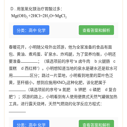
D .
用氢氧化镁治疗胃酸过多：
分类：高中 化学
查看答案和解析
春暖花开，小明随父母外出郊游，他为全家准备的食品有面
包、黄油、煮鸡蛋、矿泉水、炸鸡腿，为了营养均衡，小明还
要准备
；（填选项前的序号“a 卤牛肉 b 火腿肠 c
蛋糕 d 西红柿”）。小明想知道当地的泉水是硬水还是软水可
用
区分；路过一片菜地，小明看到地里的菜叶色泛
黄，茎秆细小，想到应施用KNO
这种化肥，该化肥属于
3
（填选项前的序号“a 氮肥 b 钾肥 c 磷肥 d 复合
肥”）；郊游的路上，小明看到有人使用便携式天然气罐做加热
工具，进行露天烧烤，天然气燃烧的化学反应方程式：
分类：高中 化学
查看答案和解析