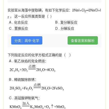
实验室从海藻中提取碘，有如下化学反应：2NaI+Cl
═2NaCl+I
2
， 这一反应所属类型是（ )
2
A .
化合反应
B .
复分解反应
C .
置换反应
D .
分解反应
分类：高中 化学
查看答案和解析
下列指定反应的化学方程式正确的是（ ）
A .
氧乙炔焰的完全燃烧：
B .
稀硫酸除铁锈：
C .
高锰酸钾制氧气：