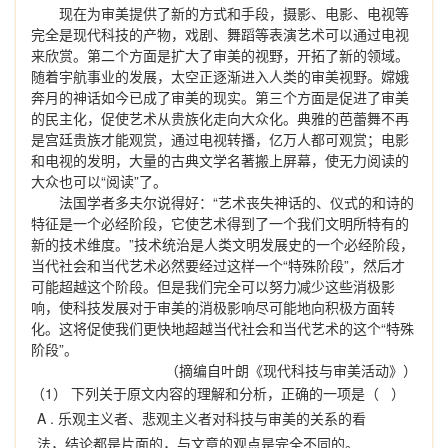
现在为审美提供了新的方式和手段，摄影、电影、电视等
完全是现代科技的产物，戏剧、舞蹈等表演艺术可以通过电视
来欣赏。第二个方面是扩大了审美的视野，开拓了新的领域。
随着宇航事业的发展，太空正逐渐进入人类的审美视野。嫦娥
奔月的神话如今已成了审美的现实。第三个方面是促进了审美
的民主化，促使艺术从贵族化走向大众化。典雅的芭蕾舞不再
是宫廷贵族才能观赏，通过电视转播，亿万人都可观赏；电影
和电视的发明，大量的古典文学名著搬上屏幕，使无力阅读的
大众也可以“阅读”了。
法国学者多夫尔说得好：“艺术丧失神话的、仪式的和诗的
特征是一个必经阶段，它使艺术得到了一个我们文明所特有的
新的技术维度。”技术统治是人类文明发展史的一个必经阶段，
当代社会和当代艺术必然要经过这样一个“特殊阶段”，然后才
可能超越这个阶段。但是我们完全可以努力减少这些消极影
响，使科技发展对于审美的消极影响尽可能地向积极方面转
化。这将促使我们更快地超越当代社会和当代艺术的这个“特殊
阶段”。
（摘编自叶朗《现代科技与审美活动》）
（1） 下列关于原文内容的理解和分析，正确的一项是（ ）
A .
乐观主义者、悲观主义者对科技与审美的关系的看
法，结论都是片面的，与文章的观点是完全不同的。