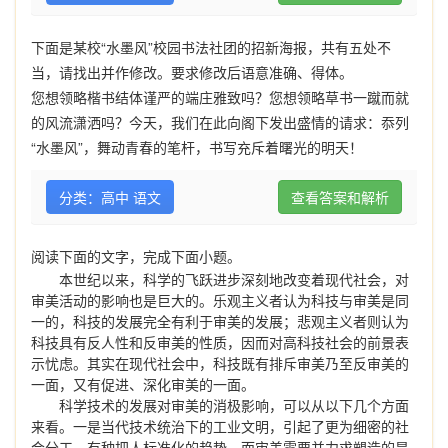
下面是某校“水墨风”校园书法社团的招新海报，共有五处不
当，请找出并作修改。要求修改后语意准确、得体。
您想领略楷书结体谨严的端庄雅致吗？您想领略草书一蹴而就
的风流潇洒吗？今天，我们在此向阁下发出盛情的请求：忝列
“水墨风”，舞动青春的笔杆，书写充斥着曙光的明天！
分类：高中 语文
查看答案和解析
阅读下面的文字，完成下面小题。
本世纪以来，科学的飞跃进步深刻地改变着现代社会，对
审美活动的影响也是巨大的。乐观主义者认为科技与审美是同
一的，科技的发展完全有利于审美的发展；悲观主义者则认为
科技具有反人性和反审美的性质，因而对高科技社会的前景表
示忧虑。其实在现代社会中，科技既有排斥审美乃至反审美的
一面，又有促进、深化审美的一面。
科学技术的发展对审美的消极影响，可以从以下几个方面
来看。一是当代技术统治下的工业文明，引起了更为细密的社
会分工，有种把人标准化的趋势，而审美需要并力求塑造的是