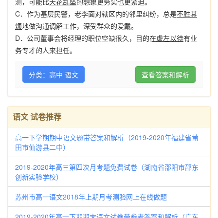
测，可能比
天花乱坠
的想象更务实也更紧迫。
C
．作为基层民警，老李面对辖区内的邻里纠纷，总是
不胜其
烦
地做沟通调解工作，深受群众的爱戴。
D
．公司董事会将经理的职位空缺很久，目的在
虚左以待
有业
务专才的人来担任。
分类：高中 语文
查看答案和解析
语文 试卷推荐
高一下学期期中语文题带答案和解析（2019-2020年福建省莆
田市仙游县二中）
2019-2020年高三第四次月考题免费试卷（湖南省邵阳市邵东
创新实验学校）
苏州市高一语文2018年上期月考测验网上在线做题
2019-2020年高一下期期末语文试卷带参考答案和解析（广东