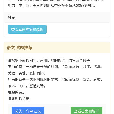
努力，中、俄、美三国政府从中积极不懈地斡旋取得的。
答案
查看本题答案和解析
语文 试题推荐
请根据下面的例句，运用比喻的修辞，仿写两个句子。
李白的诗是一柄倚天长啸的利剑，清新而飘逸，蜀道、飞瀑、
美酒、芙蓉，豪情满怀。
杜甫的诗是一弦幽咽低徊的琵琶，沉郁而忧愤，急风、哀猿、
落木、关山，愁肠九转。
屈原的诗是:
陶渊明的诗是:
分类：高中 语文
查看答案和解析