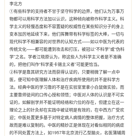
李北方
①
有些科学的支持者不甘于坚守科学的边界，他们认为万事万
物都可以用科学方法加以认识，这种倾向被称作科学主义。科
学主义的轻慢态度和不容置疑的权威性在某些知识分子的身上
变本加厉地延续下来，他们挥舞带有科学标签的大棒，一切与
现代科学不相兼容的对世界的认知方式
——
如以中医为代表的
传统文化
——
都可能遭到攻击和打压，被冠以
“
不科学
”
或
“
伪科
学
”
之名。学者江晓原认为，称这些人为科学主义者是不准确
的，把他们叫作
“
科学麦卡锡主义者
”
可能更恰当。
②
科学是靠其研究方法而获得认证的，只要稍微了解一点中
医，便可知中医理解人体和治疗疾病所使用的并不是科学方
法。经典中医的学习靠的不是在实验室里拿小白鼠做实验，而
主要靠师徒间的口传心授和领悟；中医对人体的认识是不可实
证的，如解剖学并不能证明经络和穴位的存在，但建立在这一
理论之上的针灸却在实践中被证明是有效的，在中西方广受欢
迎；中医处置更多基于对特定病人病情的整体把握，治疗方式
故而是难以复制的。中医的精妙正是体现在对看似相同的病症
的不同处置方法上，如
1957
年北京流行乙型脑炎，名医蒲辅周