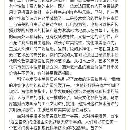
有个性和丰富人格的主体。西方一些发达国家有人开始尝试运
用计算机事先编排一定的程序来创作各种乐曲。显然，作曲家
的个性和创造力在这里减弱了。二是技术统治的强制性在本质
上与审美的自由活动是对立的。以电视为例，电视可以把它传
播对象的各方面的特征和魅力淋漓尽致地展示在屏幕上，电视
的画面处理和解释，既有权威诱导性，又有一定的专断性，它
不允许观众有自由选择，滋长了审美惰性，钝化审美感兴力。
三是大众媒介的广泛运用，复制手段的多样化，一定程度上刺
激了艺术品的商品化。例如东家的大言可以通过卫星通讯手段
抢购伦敦克里斯蒂拍卖行的艺术品。从根本上说，艺术的商品
化与审美的本性是相对立的，因为艺术品的商业价值同其审美
价值并不等值，有时甚至截然相反。
科学技术反审美性质首先引起了席勒的注意和思考。“致命
的冲突使人性的和谐力量分裂开来。”席勒的预感在本世纪成了
现实。海德格尔指出，科学发展的必然结果是机器和技术的统
治，人与世界的原初同一被破坏了，审美文化濒临危境。马尔
库塞对西方国家的工业文明进行批判，他指出这种技术统治的
文明压抑感性，主张通过审美实现“感性解放”。
面对科学技术反审美性质这一事实，反对科学进步、要求
“返回自然”的浪漫主义逃避是无济于事的。人们可以在任何一
个艺术门类中找到现代科学技术的积极影响。首先体