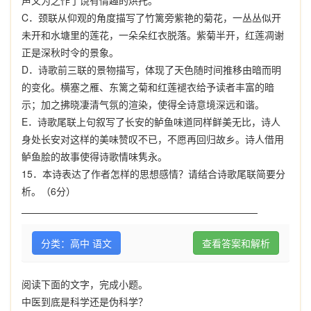
声又为之作了饶有情趣的烘托。
C
．颈联从仰观的角度描写了竹篱旁紫艳的菊花，一丛丛似开
未开和水塘里的莲花，一朵朵红衣脱落。紫菊半开，红莲凋谢
正是深秋时令的景象。
D
．诗歌前三联的景物描写，体现了天色随时间推移由暗而明
的变化。横塞之雁、东篱之菊和红莲褪衣给予读者丰富的暗
示；加之拂晓凄清气氛的渲染，使得全诗意境深远和谐。
E
．诗歌尾联上句叙写了长安的鲈鱼味道同样鲜美无比，诗人
身处长安对这样的美味赞叹不已，不愿再回归故乡。诗人借用
鲈鱼脍的故事使得诗歌情味隽永。
15
．本诗表达了作者怎样的思想感情？请结合诗歌尾联简要分
析。（
6
分）
分类：高中 语文
查看答案和解析
阅读下面的文字，完成小题。
中医到底是科学还是伪科学？