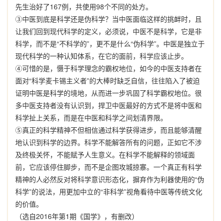
先生治好了
167
例，共使用
98
个不同的处方。
③
中医到底是科学还是伪科学？当中医面临这样的挑衅时，且
让我们回到现代科学的定义，必须说，中医不是科学，它是非
科学，而不是
“
不科学的
”
，更不是什么
“
伪科学
”
。中医是独立于
现代科学的一种认知体系，在它的面前，科学应该止步。
④
可惜的是，慑于科学理念的霸权地位，如今的中医支持者在
面对
“
科学麦卡锡主义者
”
的大棒时缺乏自信，往往陷入了被迫
证明中医是科学的境地，从而进一步巩固了科学霸权地位。很
多中医支持者没有认识到，捍卫中医最好的方式不是将中医和
科学扯上关系，而是在中医和科学之间划清界限。
⑤
真正的科学精神不但相信通过科学获得进步，而且能够清醒
地认识到科学的边界。科学不能解答所有的问题，正如它不涉
及终极关怀，不能赋予人生意义。在科学不能解释的领域面
前，它应该停住脚步，而不是企图攻城掠寨。一个真正有科学
精神的人必然反对将科学意识形态化，摒弃作为利器使用的
“
伪
科学
”
的说法，用更加中立的
“
非科学
”
视角看待中医等传统文化
的价值。
（选自
2016
年第
1
期《国学》，有删改）