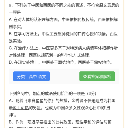
6
．
下列关于中医和西医的不同之处的表述，不符合原文意思的
一项是
A.
在对人体的认识理解方面，中医依据民族传统，西医依据解
剖事实。
B.
在学习方法上，中医主要靠师徒间的口传心授和领悟，西医
是实验。
C.
在治疗方法上，中医更多基于对特定病人病情整体把握作针
对性处理，西医以规范划一的科学化方式处理。
D.
在现实处境上，中医处于弱势地位，西医处于霸权地位。
分类：高中 语文
查看答案和解析
下列各句中，加点的成语使用恰当的一项是
(3
分
)
A
．随着《来自星星的你》的热播，金秀贤不仅迅速成为韩国
最
炙手可热
的男星，也成为中国众多女性观众心目中的“男
神”。
B
．作为一项迟早要推出的公共政策，理性平和的评估与预