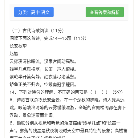
分类：高中 语文
查看答案和解析
（二）古代诗歌阅读（
11
分）
阅读下面这首诗，完成
14—15
题（
11
分）
长安秋望
赵嘏
云雾凄清拂曙流，汉家宫阙动高秋。
残星几点雁横塞，长笛一声人倚楼。
紫艳半开篱菊静，红衣落尽渚莲愁。
鲈鱼正美不归去，空戴南冠学楚囚。
14
．下列对诗句的理解，不正确的两项是（
）（
）（
5
分）
A
．诗歌首联总揽长安全景，在一个深秋的拂晓，诗人凭高远
眺，眼前凄冷清凉的云雾缓缓漂游，全城的宫殿楼阁都在脚下
浮动，景象迷蒙而壮阔。
B
．颔联分别从视觉和听觉的角度描绘
“
残星几点
”
和
“
长笛一
声
”
。寥落的残星是秋夜将晓时天空中最具特征的景象；高楼笛