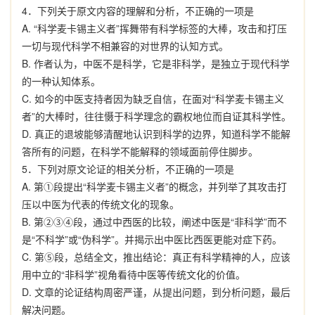
4
．
下列关于原文内容的理解和分析，不正确的一项是
A.
“
科学麦卡锡主义者
”
挥舞带有科学标签的大棒，攻击和打压
一切与现代科学不相兼容的对世界的认知方式。
B.
作者认为，中医不是科学，它是非科学，是独立于现代科学
的一种认知体系。
C.
如今的中医支持者因为缺乏自信，在面对
“
科学麦卡锡主义
者
”
的大棒时，往往慑于科学理念的霸权地位而自证其科学性。
D.
真正的退坡能够清醒地认识到科学的边界，知道科学不能解
答所有的问题，在科学不能解释的领域面前停住脚步。
5
．
下列对原文论证的相关分析，不正确的一项是
A.
第
①
段提出
“
科学麦卡锡主义者
”
的概念，并列举了其攻击打
压以中医为代表的传统文化的现象。
B.
第
②③④
段，通过中西医的比较，阐述中医是
“
非科学
”
而不
是
“
不科学
”
或
“
伪科学
”
。并揭示出中医比西医更能对症下药。
C.
第
⑤
段，总结全文，推出结论：真正有科学精神的人，应该
用中立的
“
非科学
”
视角看待中医等传统文化的价值。
D.
文章的论证结构周密严谨，从提出问题，到分析问题，最后
解决问题。