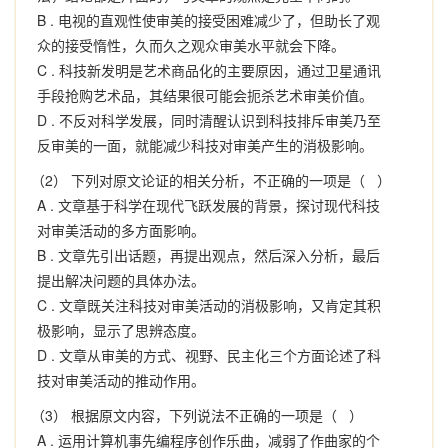
B .
电视的直观性使审美的接受困难减少了，但助长了观
众的接受惰性，久而久之观众审美水平就会下降。
C .
科技新发明是艺术商品化的主要原因，通过卫星通讯
手段抢购艺术品，其结果很可能会扼杀艺术审美价值。
D .
不反对科学发展，同时清醒认识到科技排斥审美乃至
反审美的一面，就能减少科技对审美产生的消极影响。
（2） 下列对原文论证的相关分析，不正确的一项是（ ）
A .
文章基于科学在现代飞跃发展的背景，探讨现代科技
对审美活动的多方面影响。
B .
文章先引出话题，再提出观点，然后深入分析，最后
提出解决问题的具体办法。
C .
文章既关注科技对审美活动的消极影响，又肯定其积
极影响，显示了思辨态度。
D .
文章从审美的方式、视野、民主化三个方面论述了科
技对审美活动的推动作用。
（3） 根据原文内容，下列说法不正确的一项是（ ）
A .
运用计算机事先编程序创作乐曲，减弱了作曲家的个