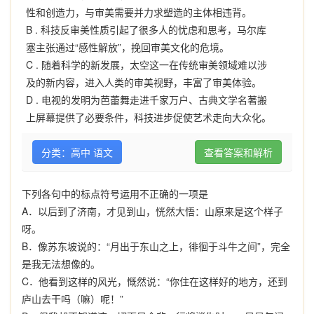
性和创造力，与审美需要并力求塑造的主体相违背。
B .
科技反审美性质引起了很多人的忧虑和思考，马尔库
塞主张通过“感性解放”，挽回审美文化的危境。
C .
随着科学的新发展，太空这一在传统审美领域难以涉
及的新内容，进入人类的审美视野，丰富了审美体验。
D .
电视的发明为芭蕾舞走进千家万户、古典文学名著搬
上屏幕提供了必要条件，科技进步促使艺术走向大众化。
分类：高中 语文
查看答案和解析
下列各句中的标点符号运用不正确的一项是
A
．以后到了济南，才见到山，恍然大悟：山原来是这个样子
呀。
B
．像苏东坡说的：“月出于东山之上，徘徊于斗牛之间”，完全
是我无法想像的。
C
．他看到这样的风光，慨然说：“你住在这样好的地方，还到
庐山去干吗（嘛）呢！”