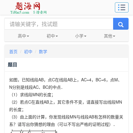
高中
初中
小学
其他
首页
初中
数学
题目
如图，已知线段
AB
，点
C
在线段
AB
上，
AC=4
，
BC=6
，点
M
、
N
分别是线段
AC
、
BC
的中点．
（
1
）求线段
MN
的长度；
（
2
）若点
C
在直线
AB
上，其它条件不变，请直接写出线段
MN
的长度；
（
3
）由上面的计算，你发现线段
MN
与线段
AB
有怎样的数量关
系？请写出你猜想的理由（可以不写出严格的证明过程）．