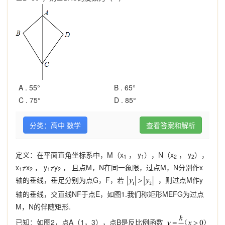
A .
55°
B .
65°
C .
75°
D .
85°
分类：高中 数学
查看答案和解析
定义：在平面直角坐标系中，M（x
， y
），N（x
， y
），
1
1
2
2
x
≠x
， y
≠y
， 且点M，N在同一象限，过点M，N分别作x
1
2
1
2
轴的垂线，垂足分别为点G，F，若
，则过点M作y
轴的垂线，交直线NF于点E，如图1.我们称矩形MEFG为过点
M，N的伴随矩形.
已知：如图2，点A（1，3），点B是反比例函数