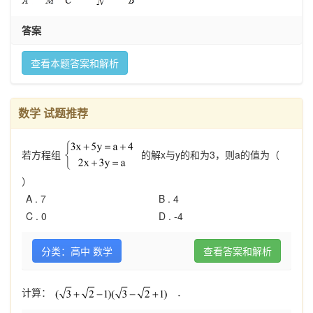
答案
查看本题答案和解析
数学 试题推荐
若方程组
的解x与y的和为3，则a的值为（
）
A .
7
B .
4
C .
0
D .
-4
分类：高中 数学
查看答案和解析
计算：
．